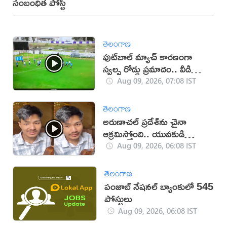
సంబంధిత పోస్ట్
తెలంగాణ
ఫుట్‌బాల్ మ్యాచ్‌ కారణంగా
స్వల్ప రోడ్డు ప్రమాదం.. వీడియో
వైరల్!
Aug 09, 2026, 07:08 IST
తెలంగాణ
అరుణాచల్‌ ప్రదేశ్‌ను చైనా
ఆక్రమిస్తోంది.. యువకుడి
వీడియో వైరల్
Aug 09, 2026, 06:08 IST
తెలంగాణ
పంజాబ్ నేషనల్ బ్యాంకులో 545
పోస్టులు
Aug 09, 2026, 06:08 IST