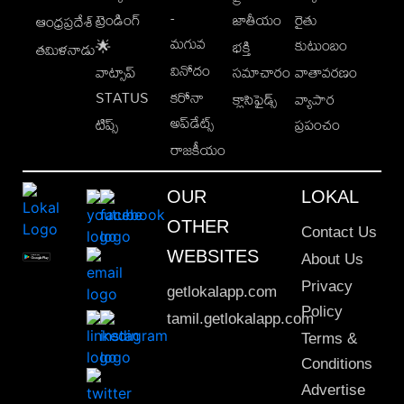
-
ట్రెండింగ్
జాతీయం
రైతు
ఆంధ్రప్రదేశ్
మగువ
కుటుంబం
🌟
భక్తి
తమిళనాడు
వినోదం
వాట్సాప్
సమాచారం
వాతావరణం
STATUS
కరోనా
క్లాసిఫైడ్స్
వ్యాపార
అప్‌డేట్స్
టిప్స్
ప్రపంచం
రాజకీయం
OUR
LOKAL
OTHER
Contact Us
WEBSITES
About Us
Privacy
getlokalapp.com
Policy
tamil.getlokalapp.com
Terms &
Conditions
Advertise