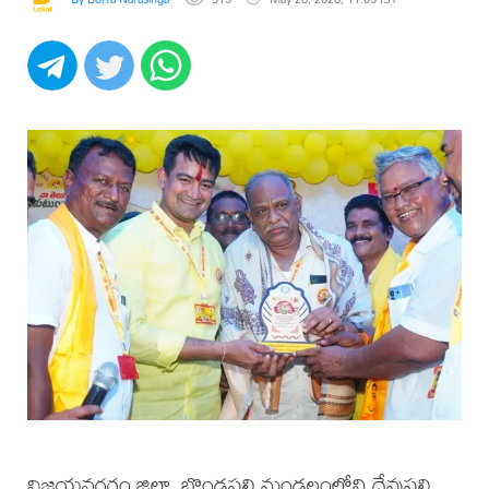
సత్కారం
విజయనగరం జిల్లా, బొండపల్లి మండలంలోని దేవుపల్లి