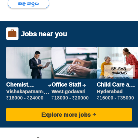
జిల్లా వార్తలు
Jobs near you
Chemist
Office Staff
Child Care and
Production
Patient care
Vishakapatnam-
West-godavari
Hyderabad
new
Executive
₹18000 - ₹24000
₹18000 - ₹20000
₹16000 - ₹35000
Explore more jobs