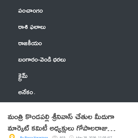
పంచాంగం
రాశి ఫలాలు
రాజకీయం
బంగారం-వెండి ధరలు
క్రైమ్
అనేకం
మంత్రి కొండపల్లి శ్రీనివాస్ చేతుల మీదుగా
మార్కెట్ కమిటీ అధ్యక్షులు గోపాలరాజు
By Borra Narasingarao
915
May 28, 2026, 11:05 IST