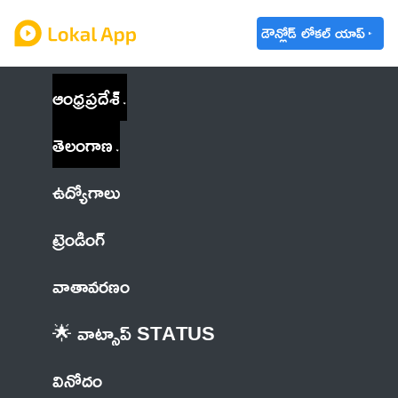
డౌన్లోడ్ లోకల్ యాప్
ఆంధ్రప్రదేశ్
తెలంగాణ
ఉద్యోగాలు
ట్రెండింగ్
వాతావరణం
🌟 వాట్సాప్ STATUS
వినోదం