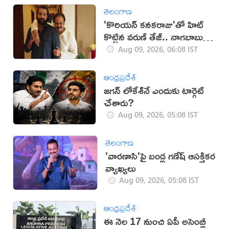
తెలంగాణ
'కొరియన్ కనకరాజు'తో హిట్
కొట్టిన వరుణ్ తేజ్.. నాగబాబు
ఎమోషనల్ పోస్ట్
Aug 09, 2026, 06:08 IST
ఆంధ్రప్రదేశ్
జగన్ లోకేశ్‌నే ఎందుకు టార్గెట్
చేశారు?
Aug 09, 2026, 05:08 IST
తెలంగాణ
'వారణాసి'పై బండ్ల గణేష్ ఆసక్తికర
వ్యాఖ్యలు
Aug 09, 2026, 05:08 IST
ఆంధ్రప్రదేశ్
ఈ నెల 17 నుంచి ఏపీ అసెంబ్లీ