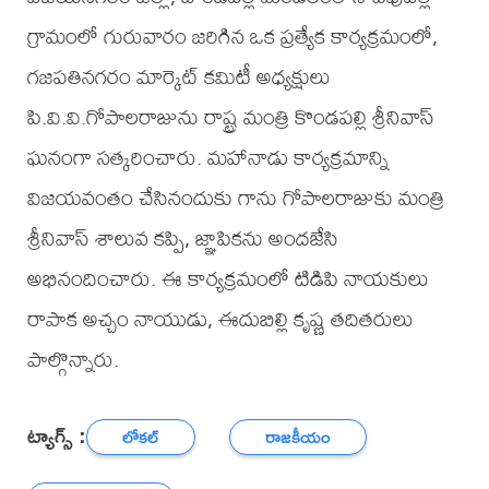
గ్రామంలో గురువారం జరిగిన ఒక ప్రత్యేక కార్యక్రమంలో,
గజపతినగరం మార్కెట్ కమిటీ అధ్యక్షులు
పి.వి.వి.గోపాలరాజును రాష్ట్ర మంత్రి కొండపల్లి శ్రీనివాస్
ఘనంగా సత్కరించారు. మహానాడు కార్యక్రమాన్ని
విజయవంతం చేసినందుకు గాను గోపాలరాజుకు మంత్రి
శ్రీనివాస్ శాలువ కప్పి, జ్ఞాపికను అందజేసి
అభినందించారు. ఈ కార్యక్రమంలో టిడిపి నాయకులు
రాపాక అచ్చం నాయుడు, ఈదుబిల్లి కృష్ణ తదితరులు
పాల్గొన్నారు.
ట్యాగ్స్ :
లోకల్
రాజకీయం