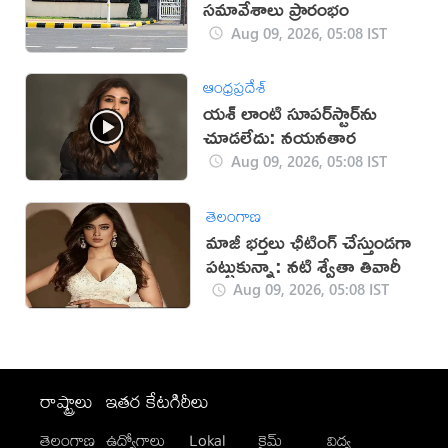
సమావేశాలు ప్రారంభం
Aug 09, 2026, 05:08 IST
ఆంధ్రప్రదేశ్
యశ్ లాంటి సూపర్‌స్టార్‌ను
చూడలేదు: నయనతార
Aug 09, 2026, 05:08 IST
తెలంగాణ
మాజీ భర్తలు ఛీటింగ్ చేస్తుండగా
పట్టుకున్నా: నటి శ్వేతా తివారీ
Aug 09, 2026, 05:08 IST
రాష్ట్రాలు
ఇతర కేటగిరీలు
తెలంగాణ
ఉద్యోగాలు
Lokal
క్రైమ్
విద్య