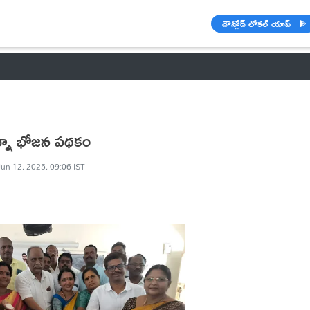
డౌన్లోడ్ లోకల్ యాప్
వాతావరణం
బడ్జెట్ 2023-24
🌟 వాట్సాప్ STATUS
ఐపీఎల్ 2021
హ్న భోజన పథకం
Jun 12, 2025, 09:06 IST