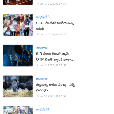
Jul 13, 2026, 02:07 IST
ఆంధ్రప్రదేశ్
SIR.. రేపటితో ముగియనున్న
గడువు
Jul 13, 2026, 00:07 IST
తెలంగాణ
SIR ఫారం పేరుతో స్కామ్..
OTP చెబితే బ్యాంక్ ఖాతా
ఖాళీ!
Jul 12, 2026, 08:07 IST
తెలంగాణ
తగ్గుతున్న కాకుల సంఖ్య.. సర్వే
ప్రారంభం
Jul 12, 2026, 08:07 IST
ఆంధ్రప్రదేశ్