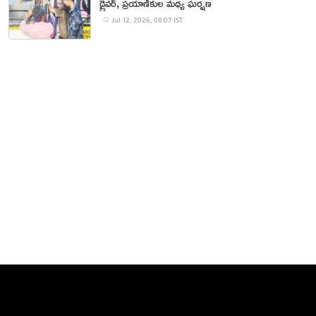
డ్రైవర్, ప్రయాణికుల మధ్య ఘర్షణ
Jul 12, 2026, 08:07 IST