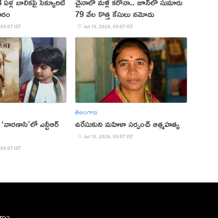
 8 ఏళ్ల బాలికపై సెక్యూరిటీ
చైనాలో మళ్లీ కరోనా.. జూన్‌లో సుమారు
చారం
79 వేల కొత్త కేసులు నమోదు
 05:07 IST
Jul 13, 2026, 05:07 IST
తెలంగాణ
వారణాసి’లో ఎన్టీఆర్
ఉరేసుకుని మహిళా సర్పంచ్ ఆత్మహత్య
Jul 13, 2026, 05:07 IST
 05:07 IST
ీలు