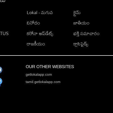
Lokal - మగువ
క్రైమ్
వినోదం
జాతీయం
TATUS
కరోనా అప్‌డేట్స్
భక్తి సమాచారం
రాజకీయం
క్లాసిఫైడ్స్
OUR OTHER WEBSITES
getlokalapp.com
tamil.getlokalapp.com