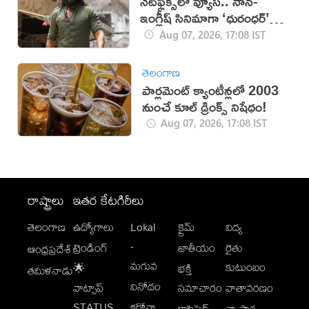
నెట్‌ఫ్లిక్స్‌లో వ్యూస్.. నాన్-
ఇంగ్లీష్ సినిమాగా ‘ధురంధర్’
రికార్డు
Aug 07, 2026, 17:08 IST
తెలంగాణ
పార్లమెంట్ క్యాంటీన్లలో 2003
నుంచే కూల్ డ్రింక్స్ నిషేధం!
Aug 07, 2026, 17:08 IST
రాష్ట్రాలు
ఇతర కేటగిరీలు
తెలంగాణ
ఉద్యోగాలు
Lokal
క్రైమ్
విద్య
-
ట్రెండింగ్
జాతీయం
రైతు
ఆంధ్రప్రదేశ్
మగువ
కుటుంబం
🌟
భక్తి
తమిళనాడు
వినోదం
వాట్సాప్
సమాచారం
వాతావరణం
STATUS
కరోనా
క్లాసిఫైడ్స్
వ్యాపార