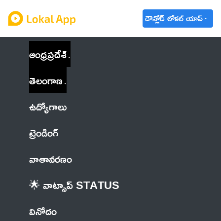
డౌన్లోడ్ లోకల్ యాప్
ఆంధ్రప్రదేశ్
తెలంగాణ
ఉద్యోగాలు
ట్రెండింగ్
వాతావరణం
🌟 వాట్సాప్ STATUS
వినోదం