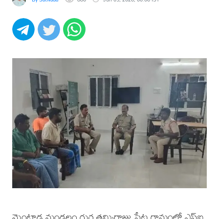
మెంటాడ మండలం గుర్ల తమ్మిరాజు పేట గ్రామంలో ఎస్ఐ