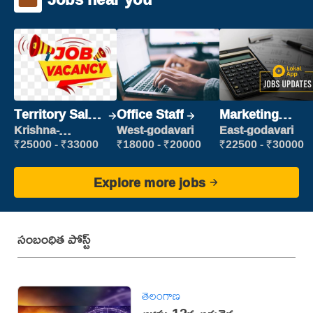
Territory Sales
Office Staff
Marketing
Manager
Executive
Krishna-
West-godavari
East-godavari
vijayawada
₹25000 - ₹33000
₹18000 - ₹20000
₹22500 - ₹30000
Explore more jobs
సంబంధిత పోస్ట్
తెలంగాణ