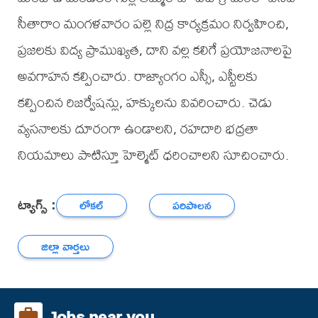
సీతారాం మంగళవారం పల్లె నిద్ర కార్యక్రమం నిర్వహించి,
ప్రజలకు విద్య ప్రాముఖ్యత, దాని వల్ల కలిగే ప్రయోజనాలపై
అవగాహన కల్పించారు. రాజ్యాంగం ఎస్సీ, ఎస్టీలకు
కల్పించిన రిజర్వేషన్లు, హక్కులను వివరించారు. చెడు
వ్యసనాలకు దూరంగా ఉండాలని, రహదారి భద్రతా
నియమాలు పాటిస్తూ హెల్మెట్ ధరించాలని సూచించారు.
ట్యాగ్స్ :
లోకల్
పరిపాలన
జిల్లా వార్తలు
Jobs near you