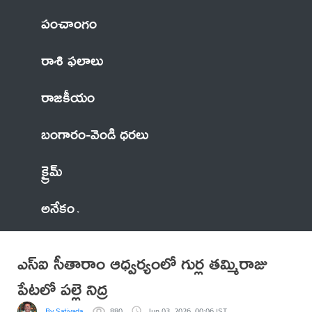
పంచాంగం
రాశి ఫలాలు
రాజకీయం
బంగారం-వెండి ధరలు
క్రైమ్
అనేకం
ఎస్ఐ సీతారాం ఆధ్వర్యంలో గుర్ల తమ్మిరాజు
పేటలో పల్లె నిద్ర
By Sativada
880
Jun 03, 2026, 00:06 IST