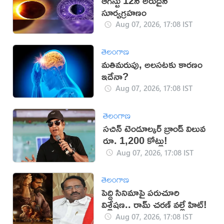
ఆగస్టు 12న అరుదైన
సూర్యగ్రహణం
Aug 07, 2026, 17:08 IST
తెలంగాణ
మతిమరుపు, అలసటకు కారణం
ఇదేనా?
Aug 07, 2026, 17:08 IST
తెలంగాణ
సచిన్ టెండూల్కర్ బ్రాండ్ విలువ
రూ. 1,200 కోట్లు!
Aug 07, 2026, 17:08 IST
తెలంగాణ
పెద్ది సినిమాపై పరుచూరి
విశ్లేషణ.. రామ్ చరణ్ వల్లే హిట్!
Aug 07, 2026, 17:08 IST