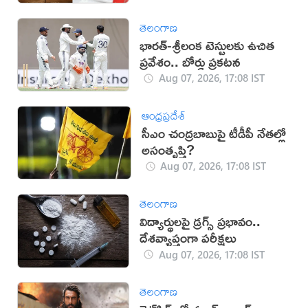
తెలంగాణ
భారత్-శ్రీలంక టెస్టులకు ఉచిత
ప్రవేశం.. బోర్డు ప్రకటన
Aug 07, 2026, 17:08 IST
ఆంధ్రప్రదేశ్
సీఎం చంద్రబాబుపై టీడీపీ నేతల్లో
అసంతృప్తి?
Aug 07, 2026, 17:08 IST
తెలంగాణ
విద్యార్థులపై డ్రగ్స్ ప్రభావం..
దేశవ్యాప్తంగా పరీక్షలు
Aug 07, 2026, 17:08 IST
తెలంగాణ