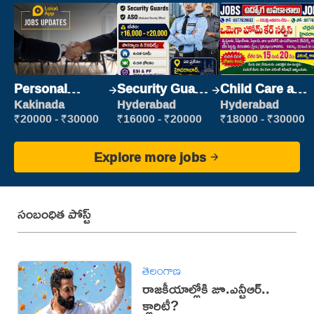
Personal
Security Guard
Child Care and
Assistant
(Security)
Patient care
Kakinada
Hyderabad
Hyderabad
₹20000 - ₹30000
₹16000 - ₹20000
₹18000 - ₹30000
Explore more jobs
సంబంధిత పోస్ట్
తెలంగాణ
రాజకీయాల్లోకి జూ.ఎన్టీఆర్..
క్లారిటీ?