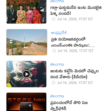
తెలంగాణ
గల్లా-ఘట్టమనేని ఇంట మొదలైన
పెళ్ళి సందడి!
Jul 14, 2026, 17:07 IST
ఆంధ్రప్రదేశ్
ప్రతి నియోజకవర్గంలో
ఎంఎస్‌ఎంఈ పార్కులు:
ఎమ్మెల్యేలకు అధికారం
Jul 14, 2026, 17:07 IST
తెలంగాణ
జంటను కట్టేసి మెడలో చెప్పుల
దండ వేశారు (వీడియో)
Jul 14, 2026, 17:07 IST
తెలంగాణ
ప్రపంచంలోనే తొలి ఏఐ
స్మార్ట్‌ఫోన్