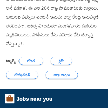
అనే మహిళ, ఈ నెల 20న రాత్రి పాముకాటుకు గురైంది.
కుటుంబ సభ్యులు వెంటనే ఆమెను జిల్లా కేంద్ర ఆసుపత్రికి
తరలించగా, చికిత్స పొందుతూ మంగళవారం ఉదయం
మృతిచెందింది. పోలీసులు కేసు నమోదు చేసి దర్యాప్తు
చేస్తున్నారు.
ట్యాగ్స్ :
లోకల్
క్రైమ్
నోటిఫికేషన్
జిల్లా వార్తలు
Jobs near you