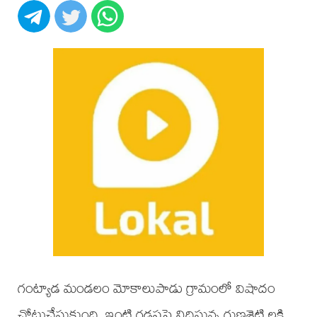
గంట్యాడ మండలం మోకాలుపాడు గ్రామంలో విషాదం
చోటుచేసుకుంది. ఇంటి గడపపై నిద్రిస్తున్న గుణశెట్టి లక్ష్మి