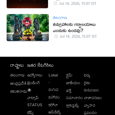
Jul 14, 2026, 15:07 IST
తెలంగాణ
నవగ్రహాలకు గర్భాలయాలు
ఎందుకు ఉండవు?
Jul 14, 2026, 15:07 IST
రాష్ట్రాలు
ఇతర కేటగిరీలు
తెలంగాణ
ఉద్యోగాలు
Lokal
క్రైమ్
విద్య
-
ట్రెండింగ్
జాతీయం
రైతు
ఆంధ్రప్రదేశ్
మగువ
కుటుంబం
🌟
భక్తి
తమిళనాడు
వినోదం
వాట్సాప్
సమాచారం
వాతావరణం
STATUS
కరోనా
క్లాసిఫైడ్స్
వ్యాపార
అప్‌డేట్స్
టిప్స్
ప్రపంచం