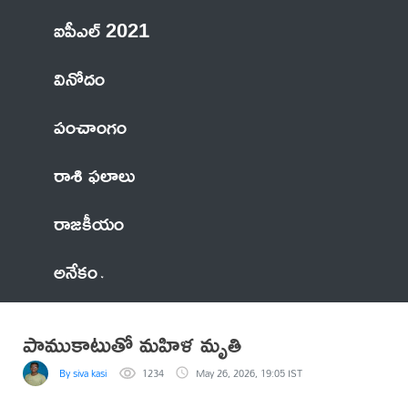
ఐపీఎల్ 2021
వినోదం
పంచాంగం
రాశి ఫలాలు
రాజకీయం
అనేకం
పాముకాటుతో మహిళ మృతి
By siva kasi
1234
May 26, 2026, 19:05 IST