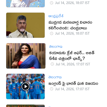
Jul 14, 2026, 18:07 IST
ఆంధ్రప్రదేశ్
ముద్రగడ మరణవార్త విచారం
కలిగించింది: చంద్రబాబు
Jul 14, 2026, 18:07 IST
తెలంగాణ
కయాదుకు క్రేజీ ఆఫర్.. అజిత్
64వ చిత్రంలో ఛాన్స్?
Jul 14, 2026, 17:07 IST
తెలంగాణ
ఇంగ్లండ్‌ పై భారత్ ఘన విజయం
Jul 14, 2026, 17:07 IST