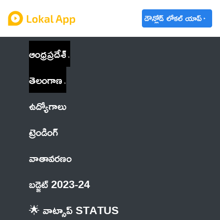
డౌన్లోడ్ లోకల్ యాప్
ఆంధ్రప్రదేశ్
తెలంగాణ
ఉద్యోగాలు
ట్రెండింగ్
వాతావరణం
బడ్జెట్ 2023-24
🌟 వాట్సాప్ STATUS