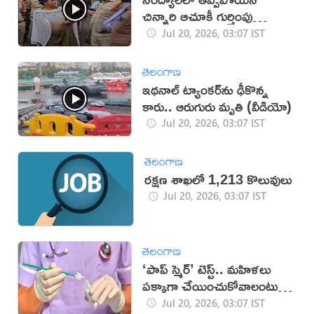
చిన్నారి ఆచూకీ గుర్తింపు
(వీడియో)
Jul 20, 2026, 03:07 IST
తెలంగాణ
ఇథనాల్ ట్యాంకర్‌ను ఢీకొన్న
కారు.. ఆరుగురు మృతి (వీడియో)
Jul 20, 2026, 03:07 IST
తెలంగాణ
రక్షణ శాఖలో 1,213 కొలువులు
Jul 20, 2026, 03:07 IST
తెలంగాణ
‘పాప్ స్మెర్’ టెస్ట్.. మహిళలు
పక్కాగా చేయించుకోవాలంటున్న
వైద్యులు
Jul 20, 2026, 03:07 IST