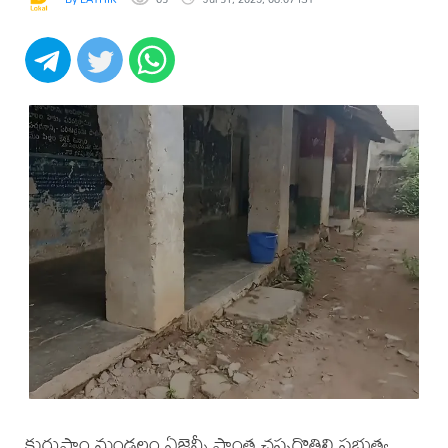
కురుపాం మండలం ఏజెన్సీ ప్రాంత చప్పగొత్తిలి ప్రభుత్వ