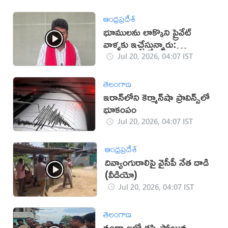
ఆంధ్రప్రదేశ్
భూములను లాక్కొని ప్రైవేట్
వాళ్ళకు ఇచ్చేస్తున్నారు:
కారుమూరు (వీడియో)
Jul 20, 2026, 04:07 IST
తెలంగాణ
ఇరాన్‌లోని కెర్మాన్‌షా ప్రావిన్స్‌లో
భూకంపం
Jul 20, 2026, 04:07 IST
ఆంధ్రప్రదేశ్
దివ్యాంగురాలిపై వైసీపీ నేత దాడి
(వీడియో)
Jul 20, 2026, 04:07 IST
తెలంగాణ
నంద్యాలలో తప్పిపోయిన