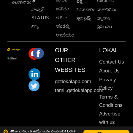
కుటుంబం
🌟
భక్తి
తమిళనాడు
వినోదం
వాట్సాప్
సమాచారం
వాతావరణం
STATUS
కరోనా
క్లాసిఫైడ్స్
వ్యాపార
అప్‌డేట్స్
టిప్స్
ప్రపంచం
రాజకీయం
OUR
LOKAL
OTHER
Contact Us
WEBSITES
About Us
Privacy
getlokalapp.com
Policy
tamil.getlokalapp.com
Terms &
Conditions
Advertise
with us
Sitemap
తాజా వార్తలు & ఉద్యోగాలను పొందడానికి Lokal