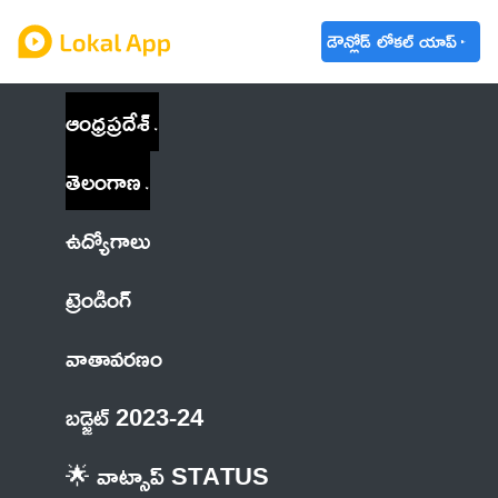
డౌన్లోడ్ లోకల్ యాప్
ఆంధ్రప్రదేశ్
తెలంగాణ
ఉద్యోగాలు
ట్రెండింగ్
వాతావరణం
బడ్జెట్ 2023-24
🌟 వాట్సాప్ STATUS