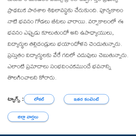
ప్రాథమిక పాఠశాల శిథిలావస్థకు చేరుకుంది. పూర్వకాలం
నాటి భవనం గోడలు బీటలు వారాయి. వర్షాకాలంలో ఈ
భవనం ఎప్పుడు కూలుతుందో అని ఉపాధ్యాయులు,
విద్యార్థుల తల్లిదండ్రులు భయాందోళన చెందుతున్నారు.
ప్రస్తుతం విద్యార్థులకు వేరే గదిలో చదువులు చెబుతున్నారు.
ఎలాంటి ప్రమాదాలు సంభవించకముందే భవనాన్ని
తొలగించాలని కోరారు.
ట్యాగ్స్ :
లోకల్
ఇతర కంటెంట్
జిల్లా వార్తలు