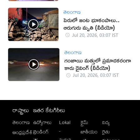
తెలంగాణ
పెరులో జంట భూకంపాలు..
ఆరుగురు మృతి (వీడియో)
Jul 20, 2026, 03:07 IST
తెలంగాణ
గంజాయి మత్తులో ప్రమాదకరంగా
కారు డ్రైవింగ్ (వీడియో)
Jul 20, 2026, 03:07 IST
రాష్ట్రాలు
ఇతర కేటగిరీలు
తెలంగాణ
ఉద్యోగాలు
Lokal
క్రైమ్
విద్య
-
ట్రెండింగ్
జాతీయం
రైతు
ఆంధ్రప్రదేశ్
మగువ