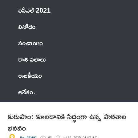
ఐపీఎల్ 2021
వినోదం
పంచాంగం
రాశి ఫలాలు
రాజకీయం
అనేకం
కురుపాం: కూలడానికి సిద్ధంగా ఉన్న పాఠశాల
భవనం
By LATHIK
63
Jul 31, 2025, 08:07 IST