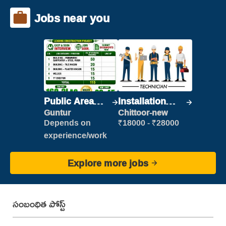
Jobs near you
Public Area
Installation
Cleaner
Engineer/
Guntur
Chittoor-new
Helper
Depends on
₹18000 - ₹28000
experience/work
Explore more jobs
సంబంధిత పోస్ట్