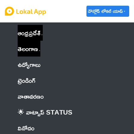
డౌన్లోడ్ లోకల్ యాప్
ఆంధ్రప్రదేశ్
తెలంగాణ
ఉద్యోగాలు
ట్రెండింగ్
వాతావరణం
🌟 వాట్సాప్ STATUS
వినోదం