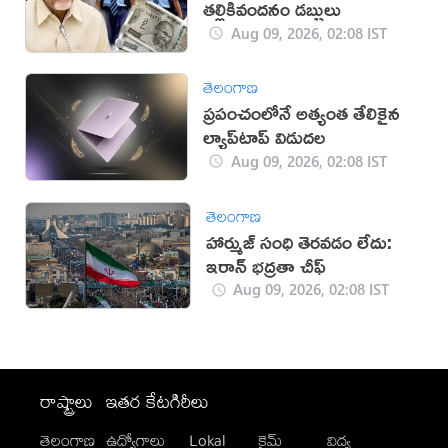
తల్లికివందనం డబ్బులు
Aug 09, 2026, 02:08 IST
తెలంగాణ
ప్రపంచంలోనే అత్యంత తేలికైన
ల్యాప్‌టాప్ విడుదల
Aug 09, 2026, 02:08 IST
తెలంగాణ
హార్ముజ్ సంధి తెరవడం లేదు:
ఇరాన్ భద్రతా చీఫ్
Aug 09, 2026, 02:08 IST
రాష్ట్రాలు
ఇతర కేటగిరీలు
తెలంగాణ
ఉద్యోగాలు
Lokal
క్రైమ్
విద్య