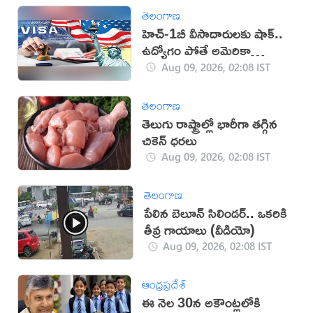
తెలంగాణ
హెచ్-1బీ వీసాదారులకు షాక్..
ఉద్యోగం పోతే అమెరికా
వీడాల్సిందే!
Aug 09, 2026, 02:08 IST
తెలంగాణ
తెలుగు రాష్ట్రాల్లో భారీగా తగ్గిన
చికెన్ ధరలు
Aug 09, 2026, 02:08 IST
తెలంగాణ
పేలిన బెలూన్ సిలిండర్.. ఒకరికి
తీవ్ర గాయాలు (వీడియో)
Aug 09, 2026, 02:08 IST
ఆంధ్రప్రదేశ్
ఈ నెల 30న అకౌంట్లలోకి