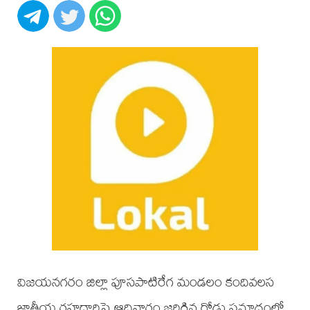
విజయనగరం జిల్లా పూసపాటిరేగ మండలం కందివలస
జాతీయ రహదారిపై ఆదివారం జరిగిన రోడ్డు ప్రమాదంలో