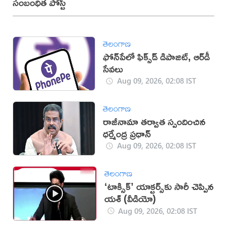
సంబంధిత పోస్ట్
తెలంగాణ
ఫోన్‌పేలో ఫిక్స్‌డ్‌ డిపాజిట్, ఆర్‌డీ
సేవలు
Aug 09, 2026, 02:08 IST
తెలంగాణ
రాజీనామా తర్వాత స్పందించిన
ధర్మేంద్ర ప్రధాన్‌
Aug 09, 2026, 02:08 IST
తెలంగాణ
‘టాక్సిక్’ యాక్టర్స్‌కు సారీ చెప్పిన
యశ్ (వీడియో)
Aug 09, 2026, 02:08 IST