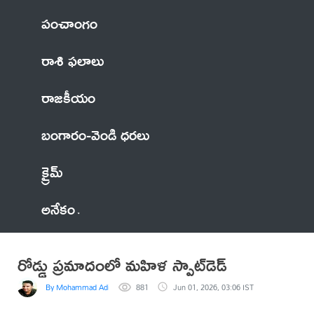
పంచాంగం
రాశి ఫలాలు
రాజకీయం
బంగారం-వెండి ధరలు
క్రైమ్
అనేకం
రోడ్డు ప్రమాదంలో మహిళ స్పాట్‌డెడ్
By Mohammad Adil Anwar
881
Jun 01, 2026, 03:06 IST