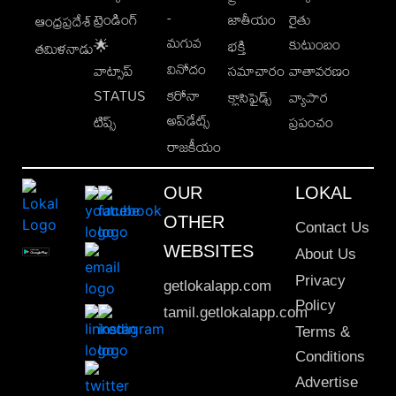
-
ట్రెండింగ్
జాతీయం
రైతు
ఆంధ్రప్రదేశ్
మగువ
కుటుంబం
🌟
భక్తి
తమిళనాడు
వినోదం
వాట్సాప్
సమాచారం
వాతావరణం
STATUS
కరోనా
క్లాసిఫైడ్స్
వ్యాపార
అప్‌డేట్స్
టిప్స్
ప్రపంచం
రాజకీయం
OUR
LOKAL
OTHER
Contact Us
WEBSITES
About Us
Privacy
getlokalapp.com
Policy
tamil.getlokalapp.com
Terms &
Conditions
Advertise