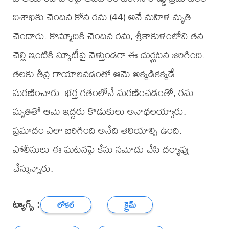
విశాఖకు చెందిన కోన రమ (44) అనే మహిళ మృతి
చెందారు. కొమ్మాదికి చెందిన రమ, శ్రీకాకుళంలోని తన
చెల్లి ఇంటికి స్కూటీపై వెళ్తుండగా ఈ దుర్ఘటన జరిగింది.
తలకు తీవ్ర గాయాలవడంతో ఆమె అక్కడికక్కడే
మరణించారు. భర్త గతంలోనే మరణించడంతో, రమ
మృతితో ఆమె ఇద్దరు కొడుకులు అనాథలయ్యారు.
ప్రమాదం ఎలా జరిగింది అనేది తెలియాల్సి ఉంది.
పోలీసులు ఈ ఘటనపై కేసు నమోదు చేసి దర్యాప్తు
చేస్తున్నారు.
ట్యాగ్స్ :
లోకల్
క్రైమ్