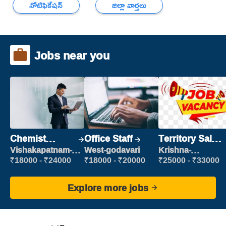
నోటిఫికేషన్
జిల్లా వార్తలు
Jobs near you
Chemist
Office Staff
Territory Sales
Production
Manager
Vishakapatnam-
West-godavari
Krishna-
new
vijayawada
Executive
₹18000 - ₹24000
₹18000 - ₹20000
₹25000 - ₹33000
Explore more jobs