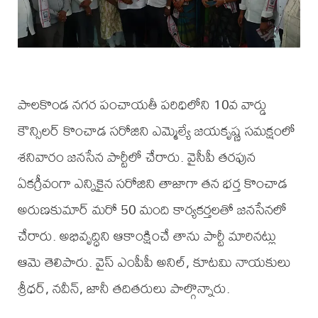
పాలకొండ నగర పంచాయతీ పరిధిలోని 10వ వార్డు
కౌన్సిలర్ కొంచాడ సరోజిని ఎమ్మెల్యే జయకృష్ణ సమక్షంలో
శనివారం జనసేన పార్టీలో చేరారు. వైసీపీ తరఫున
ఏకగ్రీవంగా ఎన్నికైన సరోజిని తాజాగా తన భర్త కొంచాడ
అరుణకుమార్ మరో 50 మంది కార్యకర్తలతో జనసేనలో
చేరారు. అభివృద్ధిని ఆకాంక్షించే తాను పార్టీ మారినట్లు
ఆమె తెలిపారు. వైస్ ఎంపీపీ అనిల్, కూటమి నాయకులు
శ్రీధర్, నవీన్, జానీ తదితరులు పాల్గొన్నారు.