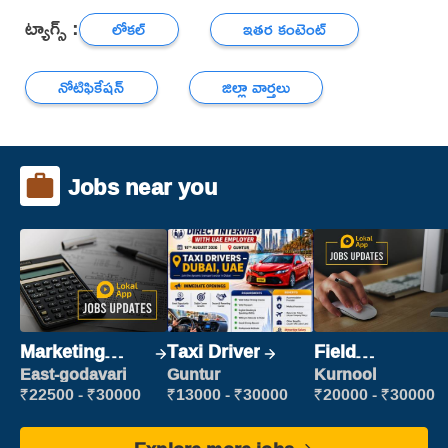
ట్యాగ్స్ :
లోకల్
ఇతర కంటెంట్
నోటిఫికేషన్
జిల్లా వార్తలు
Jobs near you
Marketing
Taxi Driver
Field
Executive
Marketing
East-godavari
Guntur
Kurnool
Executive
₹22500 - ₹30000
₹13000 - ₹30000
₹20000 - ₹30000