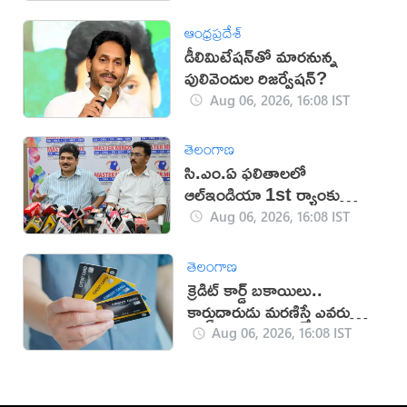
ఆంధ్రప్రదేశ్
డీలిమిటేషన్‌తో మారనున్న
పులివెందుల రిజర్వేషన్?
Aug 06, 2026, 16:08 IST
తెలంగాణ
సి.ఎం.ఏ ఫలితాలలో
ఆల్ఇండియా 1st ర్యాంకు
సాధించిన మాస్టర్‌మైండ్స్
Aug 06, 2026, 16:08 IST
తెలంగాణ
క్రెడిట్ కార్డ్ బకాయిలు..
కార్డుదారుడు మరణిస్తే ఎవరు
చెల్లిస్తారు?
Aug 06, 2026, 16:08 IST