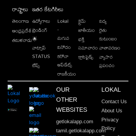
రాష్ట్రాలు
ఇతర కేటగిరీలు
తెలంగాణ
ఉద్యోగాలు
Lokal
క్రైమ్
విద్య
-
ట్రెండింగ్
జాతీయం
రైతు
ఆంధ్రప్రదేశ్
మగువ
కుటుంబం
🌟
భక్తి
తమిళనాడు
వినోదం
వాట్సాప్
సమాచారం
వాతావరణం
STATUS
కరోనా
క్లాసిఫైడ్స్
వ్యాపార
అప్‌డేట్స్
టిప్స్
ప్రపంచం
రాజకీయం
OUR
LOKAL
OTHER
Contact Us
WEBSITES
About Us
Privacy
getlokalapp.com
Policy
tamil.getlokalapp.com