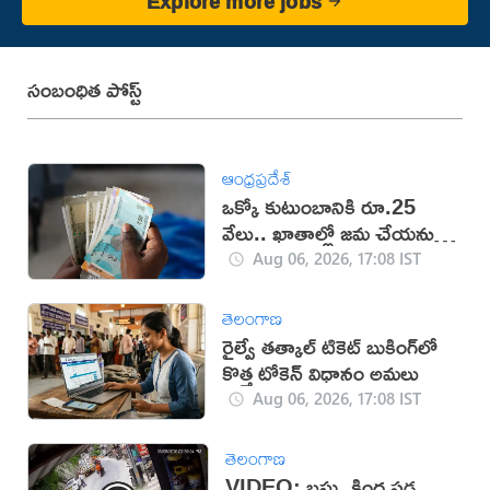
Explore more jobs
సంబంధిత పోస్ట్
ఆంధ్రప్రదేశ్
ఒక్కో కుటుంబానికి రూ.25
వేలు.. ఖాతాల్లో జ‌మ చేయ‌నున్న
ప్ర‌భుత్వం..!
Aug 06, 2026, 17:08 IST
తెలంగాణ
రైల్వే తత్కాల్ టికెట్ బుకింగ్‌లో
కొత్త టోకెన్ విధానం అమలు
Aug 06, 2026, 17:08 IST
తెలంగాణ
VIDEO: బస్సు కింద పడ్డ