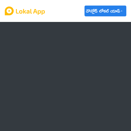
డౌన్లోడ్ లోకల్ యాప్
ఆంధ్రప్రదేశ్
తెలంగాణ
ఉద్యోగాలు
ట్రెండింగ్
వాతావరణం
🌟 వాట్సాప్ STATUS
వినోదం