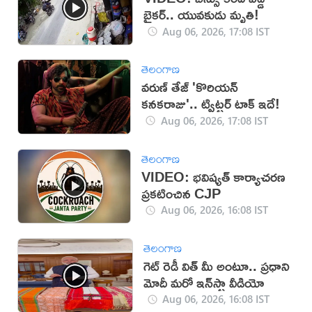
బైకర్.. యువకుడు మృతి!
Aug 06, 2026, 17:08 IST
తెలంగాణ
వరుణ్ తేజ్ 'కొరియన్
కనకరాజు'.. ట్విట్టర్ టాక్ ఇదే!
Aug 06, 2026, 17:08 IST
తెలంగాణ
VIDEO: భవిష్యత్ కార్యాచరణ
ప్రకటించిన CJP
Aug 06, 2026, 16:08 IST
తెలంగాణ
గెట్ రెడీ విత్ మీ అంటూ.. ప్రధాని
మోదీ మరో ఇన్‌స్టా వీడియో
Aug 06, 2026, 16:08 IST