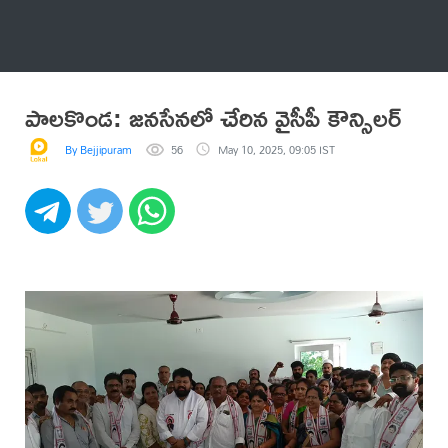
అనేకం
పాలకొండ: జనసేనలో చేరిన వైసీపీ కౌన్సిలర్
By Bejjipuram
56
May 10, 2025, 09:05 IST