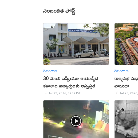
సంబంధిత పోస్ట్
తెలంగాణ
తెలంగాణ
30 మంది ఎస్వీయూ ఆయుర్వేద
రాజ్యసభ మధ
కళాశాల విద్యార్థులకు అస్వస్థత
వాయిదా
Jul 29, 2026, 07:07 IST
Jul 29, 2026,