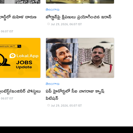
తెలంగాణ
 లాడ్జిలో మహిళ దారుణ
జోర్డాన్‌పై క్షిపణులు ప్రయోగించిన ఇరాన్‌
Jul 29, 2026, 06:07 IST
 06:07 IST
తెలంగాణ
ంటిస్ట్/ఇంజినీర్ పోస్టులు
ఏపీ హైకోర్టులో సీఐ నాగరాజు క్వాష్‌
పిటిషన్
 06:07 IST
Jul 29, 2026, 05:07 IST