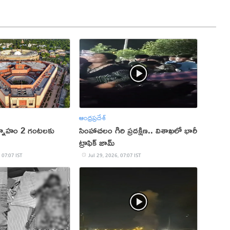
ఆంధ్రప్రదేశ్
్నాహం 2 గంటలకు
సింహాచలం గిరి ప్రదక్షిణ.. విశాఖ‌లో భారీ
ట్రాఫిక్ జామ్
 07:07 IST
Jul 29, 2026, 07:07 IST