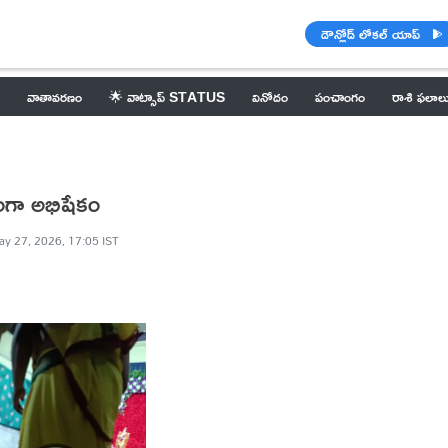
డౌన్లోడ్ లోకల్ యాప్
వాతావరణం
🌟 వాట్సాప్ STATUS
వినోదం
పంచాంగం
రాశి ఫలాల
ంగా అభిషేకం
y 27, 2026, 17:05 IST