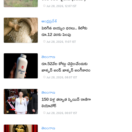
Jul 28, 2026, 12:07 IST
ఆంధ్రప్రదేశ్
పెరిగిన బియ్యం ధరలు.. కిలోకు
రూ.12 వరకు పెంపు
Jul 28, 2026, 11:07 IST
తెలంగాణ
రూ.52వేల కోట్లు చెల్లించేందుకు
జాన్సన్‌ అండ్‌ జాన్సన్‌ అంగీకారం
Jul 28, 2026, 08:07 IST
తెలంగాణ
150 ఏళ్ల తర్వాత స్పెయిన్ రాణిగా
లియోనోర్‌
Jul 28, 2026, 00:07 IST
తెలంగాణ