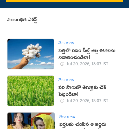
సంబంధిత పోస్ట్
తెలంగాణ
పత్తిలో రసం పీల్చే తెల్ల ఈగలను
నివారించండిలా!
Jul 20, 2026, 18:07 IST
తెలంగాణ
వరి సాగులో తెగుళ్లకు చెక్
పెట్టండిలా!
Jul 20, 2026, 18:07 IST
తెలంగాణ
భర్తలను చంపిన ఆ ఇద్దరు