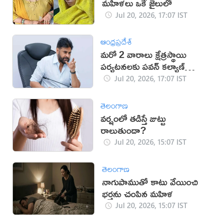
మహిళలు ఒకే జైలులో
Jul 20, 2026, 17:07 IST
ఆంధ్రప్రదేశ్
మరో 2 వారాలు క్షేత్రస్థాయి
పర్యటనలకు పవన్ కల్యాణ్
దూరం
Jul 20, 2026, 17:07 IST
తెలంగాణ
వర్షంలో తడిస్తే జుట్టు
రాలుతుందా?
Jul 20, 2026, 15:07 IST
తెలంగాణ
నాగుపాముతో కాటు వేయించి
భర్తను చంపిన మహిళ
Jul 20, 2026, 15:07 IST