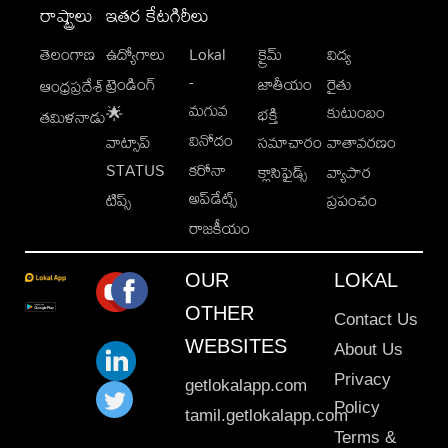
రాష్ట్రాలు
ఇతర కేటగిరీలు
తెలంగాణ
ఉద్యోగాలు
Lokal
క్రైమ్
విద్య
-
ట్రెండింగ్
జాతీయం
రైతు
ఆంధ్రప్రదేశ్
మగువ
కుటుంబం
🌟
భక్తి
తమిళనాడు
వినోదం
వాట్సాప్
సమాచారం
వాతావరణం
STATUS
కరోనా
క్లాసిఫైడ్స్
వ్యాపార
అప్‌డేట్స్
టిప్స్
ప్రపంచం
రాజకీయం
OUR
LOKAL
OTHER
Contact Us
WEBSITES
About Us
Privacy
getlokalapp.com
Policy
tamil.getlokalapp.com
Terms &