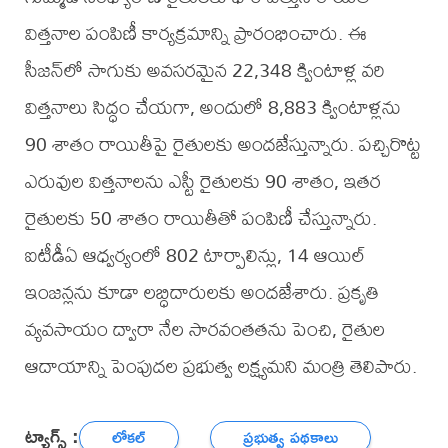
విత్తనాల పంపిణీ కార్యక్రమాన్ని ప్రారంభించారు. ఈ
సీజన్‌లో సాగుకు అవసరమైన 22,348 క్వింటాళ్ల వరి
విత్తనాలు సిద్ధం చేయగా, అందులో 8,883 క్వింటాళ్లను
90 శాతం రాయితీపై రైతులకు అందజేస్తున్నారు. పచ్చిరొట్ట
ఎరువుల విత్తనాలను ఎస్టీ రైతులకు 90 శాతం, ఇతర
రైతులకు 50 శాతం రాయితీతో పంపిణీ చేస్తున్నారు.
ఐటీడీఏ ఆధ్వర్యంలో 802 టార్పాలిన్లు, 14 ఆయిల్
ఇంజన్లను కూడా లబ్ధిదారులకు అందజేశారు. ప్రకృతి
వ్యవసాయం ద్వారా నేల సారవంతతను పెంచి, రైతుల
ఆదాయాన్ని పెంపుదల ప్రభుత్వ లక్ష్యమని మంత్రి తెలిపారు.
ట్యాగ్స్ :
లోకల్
ప్రభుత్వ పథకాలు