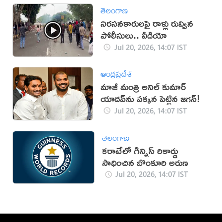
తెలంగాణ
నిరసనకారులపై రాళ్లు రువ్విన
పోలీసులు.. వీడియో
Jul 20, 2026, 14:07 IST
ఆంధ్రప్రదేశ్
మాజీ మంత్రి అనిల్ కుమార్
యాదవ్‌ను పక్కన పెట్టిన జగన్!
Jul 20, 2026, 14:07 IST
తెలంగాణ
కరాటేలో గిన్నిస్ రికార్డు
సాధించిన బొంకూరి అరుణ
Jul 20, 2026, 14:07 IST