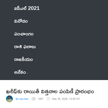
ఐపీఎల్ 2021
వినోదం
పంచాంగం
రాశి ఫలాలు
రాజకీయం
అనేకం
ఖరీఫ్‌కు రాయితీ విత్తనాల పంపిణీ ప్రారంభం
By siva kasi
1007
May 30, 2026, 14:05 IST