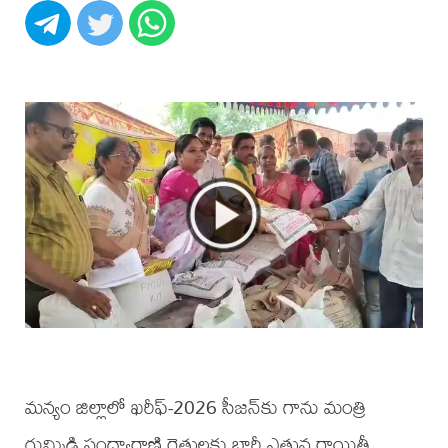
మన్యం జిల్లాలో ఖరీఫ్-2026 సీజన్‌కు గాను మంత్రి
గుమ్మిడి సంధ్యారాణి రైతులకు భారీ ఎత్తున రాయితీ