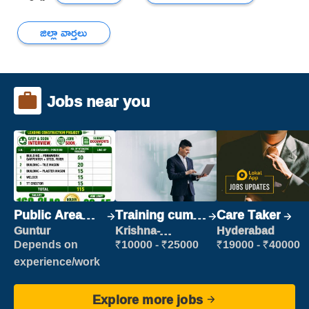
జిల్లా వార్తలు
Jobs near you
Public Area
Training cum
Care Taker
Cleaner
Placement
Guntur
Krishna-
Hyderabad
vijayawada
Depends on
₹10000 - ₹25000
₹19000 - ₹40000
experience/work
Explore more jobs