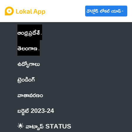
డౌన్లోడ్ లోకల్ యాప్
ఆంధ్రప్రదేశ్
తెలంగాణ
ఉద్యోగాలు
ట్రెండింగ్
వాతావరణం
బడ్జెట్ 2023-24
🌟 వాట్సాప్ STATUS