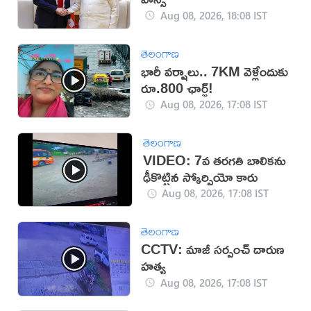
Aug 08, 2026, 18:08 IST
తెలంగాణ
భారీ వర్షాలు.. 7KM వెళ్లేందుకు
రూ.800 ఛార్జ్!
Aug 08, 2026, 17:08 IST
తెలంగాణ
VIDEO: 7వ తరగతి బాలికను
ఢీకొట్టిన స్కోర్పియో కారు
Aug 08, 2026, 17:08 IST
తెలంగాణ
CCTV: మాజీ సర్పంచ్ దారుణ
హత్య
Aug 08, 2026, 17:08 IST