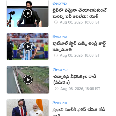
తెలంగాణ
లైఫ్‌లో ఏమైనా చేయాలనుకుంటే
మనల్ని ఏదీ ఆపలేదు: యశ్
Aug 08, 2026, 18:08 IST
తెలంగాణ
ఫుట్‌బాల్ స్టార్ మెస్సీ తండ్రి జార్జ్
కన్నుమూత
Aug 08, 2026, 18:08 IST
తెలంగాణ
చిన్నారిపై వీధికుక్కల దాడి
(వీడియో)
Aug 08, 2026, 18:08 IST
తెలంగాణ
ప్రధాని మోదీకి ఫోన్ చేసిన జేడీ
వాన్స్