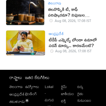
తెలంగాణ
తలనొప్పికి టీ, కాఫీ
పరిష్కారమా? నిపుణుల
సూచనలు ఇవే!
Aug 08, 2026, 17:08 IST
ఆంధ్రప్రదేశ్
టీడీపీ ఎమ్మెల్యే బోండా ఉమాలో
సడన్‌ మార్పు.. కారణమేంటి?
Aug 08, 2026, 17:08 IST
రాష్ట్రాలు
ఇతర కేటగిరీలు
తెలంగాణ
ఉద్యోగాలు
Lokal
క్రైమ్
విద్య
-
ట్రెండింగ్
జాతీయం
రైతు
ఆంధ్రప్రదేశ్
మగువ
కుటుంబం
🌟
భక్తి
తమిళనాడు