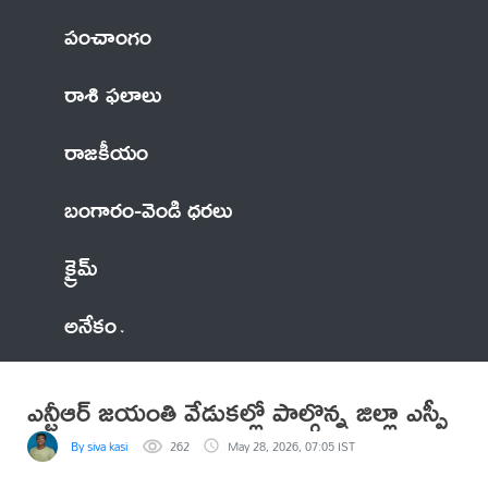
పంచాంగం
రాశి ఫలాలు
రాజకీయం
బంగారం-వెండి ధరలు
క్రైమ్
అనేకం
ఎన్టీఆర్ జయంతి వేడుకల్లో పాల్గొన్న జిల్లా ఎస్పీ
By siva kasi
262
May 28, 2026, 07:05 IST