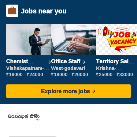
Jobs near you
Chemist
Office Staff
Territory Sales
Production
Manager
Vishakapatnam-
West-godavari
Krishna-
new
vijayawada
Executive
₹18000 - ₹24000
₹18000 - ₹20000
₹25000 - ₹33000
Explore more jobs
సంబంధిత పోస్ట్