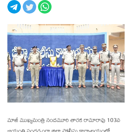
మాజీ ముఖ్యమంత్రి నందమూరి తారక రామారావు 103వ
జయంతి సందర్భంగా జిల్లా పోలీసు కార్యాలయంలో