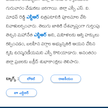
గురువారం వేడుకలు జరిగాయి. జిల్లా ఎస్పీ ఎస్. వి.
మాధవ్ రెడ్డి
ఎన్టీఆర్
చిత్రపటానికి పూలమాల వేసి
నివాళులర్పించారు. తెలుగు జాతికి దేశవ్యాప్తంగా గుర్తింపు
తెచ్చిన మహానేత
ఎన్టీఆర్
అని, మహిళలకు ఆస్తి హక్కులు
కల్పించడం, బలహీన వర్గాల అభ్యున్నతికి ఆయన చేసిన
కృషి చిరస్మరణీయమని ఎస్పీ కొనియాడారు. అనంతరం
జిల్లా ప్రజలకు బక్రీద్ శుభాకాంక్షలు తెలిపారు.
ట్యాగ్స్ :
లోకల్
రాజకీయం
జూ ఎన్టీఆర్