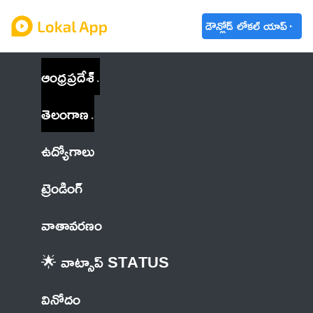
డౌన్లోడ్ లోకల్ యాప్
ఆంధ్రప్రదేశ్
తెలంగాణ
ఉద్యోగాలు
ట్రెండింగ్
వాతావరణం
🌟 వాట్సాప్ STATUS
వినోదం