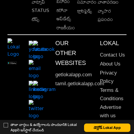
వినోదం
వాట్సాప్
సమాచారం
వాతావరణం
STATUS
కరోనా
క్లాసిఫైడ్స్
వ్యాపార
అప్‌డేట్స్
టిప్స్
ప్రపంచం
రాజకీయం
OUR
LOKAL
OTHER
Contact Us
WEBSITES
About Us
Privacy
getlokalapp.com
Policy
tamil.getlokalapp.com
Terms &
Conditions
Advertise
with us
Sitemap
తాజా వార్తలు & ఉద్యోగాలను పొందడానికి Lokal
డౌన్లోడ్ Lokal App
Appని ఇన్‌స్టాల్ చేయండి
This material may not be published, transmitted, rewritten or redistributed. © 2020 Lokal App. All rights reserved.