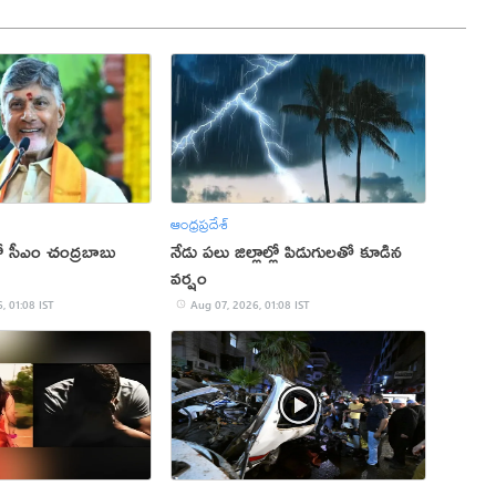
ఆంధ్రప్రదేశ్
ో సీఎం చంద్రబాబు
నేడు పలు జిల్లాల్లో పిడుగులతో కూడిన
వర్షం
, 01:08 IST
Aug 07, 2026, 01:08 IST