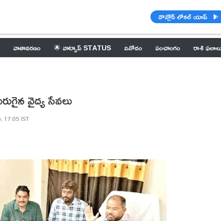
డౌన్లోడ్ లోకల్ యాప్
వాతావరణం
🌟 వాట్సాప్ STATUS
వినోదం
పంచాంగం
రాశి ఫలాల
ెరుగైన వైద్య సేవలు
, 17:05 IST