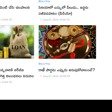
తెలంగాణ
ిడెంట్‌ చేసి చంపాలని
సిరియాలో బస్సులో పేలుడు.. ఇద్దరు
సజీవదహనం (వీడియో)
, 01:08 IST
Aug 07, 2026, 01:08 IST
తెలంగాణ
ున్నవారికి ఆర్‌బీఐ
రాఖీ పౌర్ణమి ఎప్పుడు జరుపుకోవాలంటే?
. కొత్త నిబంధనలు విడుదల
Aug 07, 2026, 00:08 IST
, 01:08 IST