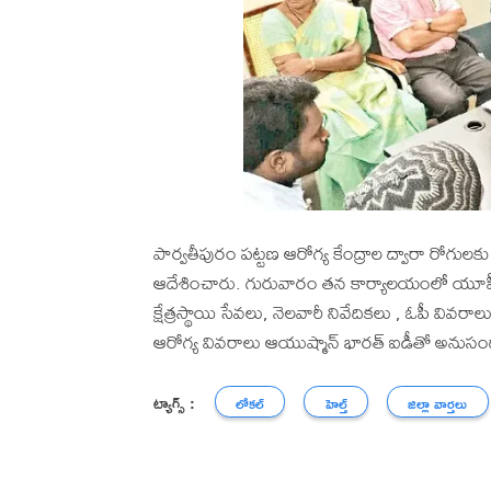
పార్వతీపురం పట్టణ ఆరోగ్య కేంద్రాల ద్వారా రోగుల
ఆదేశించారు. గురువారం తన కార్యాలయంలో యూపీహెచ్‌
క్షేత్రస్థాయి సేవలు, నెలవారీ నివేదికలు , ఓపీ వివర
ఆరోగ్య వివరాలు ఆయుష్మాన్‌ భారత్‌ ఐడీతో అను
ట్యాగ్స్ :
లోకల్
హెల్త్
జిల్లా వార్తలు