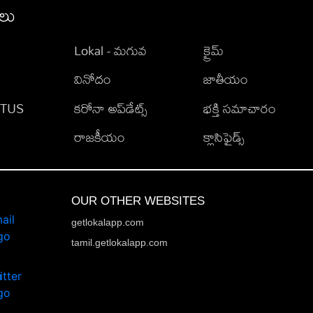
ీలు
Lokal - మగువ
క్రైమ్
వినోదం
జాతీయం
TATUS
కరోనా అప్‌డేట్స్
భక్తి సమాచారం
రాజకీయం
క్లాసిఫైడ్స్
OUR OTHER WEBSITES
getlokalapp.com
tamil.getlokalapp.com