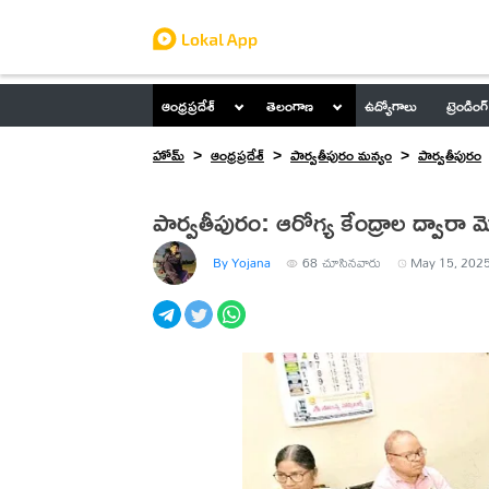
ఆంధ్రప్రదేశ్
తెలంగాణ
ఉద్యోగాలు
ట్రెండింగ్
హోమ్
ఆంధ్రప్రదేశ్
పార్వతీపురం మన్యం
పార్వతీపురం
పార్వతీపురం: ఆరోగ్య కేంద్రాల ద్వారా మ
By Yojana
68
చూసినవారు
May 15, 2025