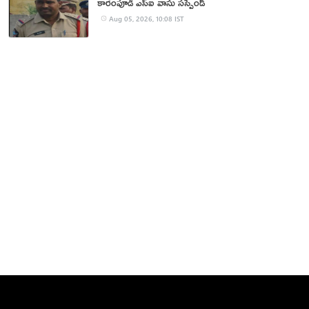
కారంపూడి ఎస్ఐ వాసు స‌స్పెండ్‌
Aug 05, 2026, 10:08 IST