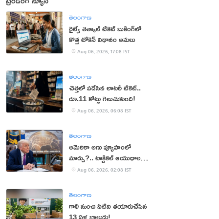
ట్రెండింగ్ న్యూస్
తెలంగాణ
రైల్వే తత్కాల్ టికెట్ బుకింగ్‌లో
కొత్త టోకెన్ విధానం అమలు
Aug 06, 2026, 17:08 IST
తెలంగాణ
చెత్తలో పడేసిన లాటరీ టికెట్..
రూ.11 కోట్లు గెలుచుకుంది!
Aug 06, 2026, 06:08 IST
తెలంగాణ
అమెరికా అణు వ్యూహంలో
మార్పు?.. టాక్టికల్ ఆయుధాలకు
ప్రాధాన్యం!
Aug 06, 2026, 02:08 IST
తెలంగాణ
గాలి నుంచి నీటిని తయారుచేసిన
13 ఏళ్ల బాలుడు!