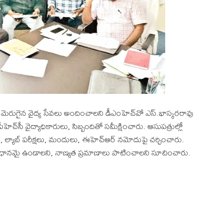
కు మెరుగైన వైద్య సేవలు అందించాలని డీఎంహెచ్‌వో ఎస్‌.భాస్కరరావు
సీ వైద్యాధికారులు, సిబ్బందితో సమీక్షించారు. ఆసుపత్రుల్లో
ాలు, ల్యాబ్‌ పరీక్షలు, మందులు, ఈహెచ్‌ఆర్‌ నమోదుపై చర్చించారు.
సంధానమై ఉండాలని, నాణ్యత ప్రమాణాలు పాటించాలని సూచించారు.