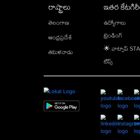
రాష్ట్రాలు
ఇతర కేటగిర
తెలంగాణ
ఉద్యోగాలు
ట్రెండింగ్
ఆంధ్రప్రదేశ్
🌟 వాట్సాప్ S
తమిళనాడు
టిప్స్