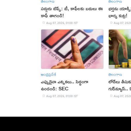
తెలంగాణ
తెలంగాణ
సద్గురు టిప్స్: టీ, కాఫీలకు బదులు ఈ
భర్తను యాక్స
కాఫీ తాగండి!
భార్య కుట్ర!
Aug 07, 2026, 01:08 IST
Aug 07, 2026
ఆంధ్రప్రదేశ్
తెలంగాణ
ఎప్పుడైనా ఎన్నికలు.. సిద్ధంగా
లోన్‌లు తీసుక
ఉండండి: SEC
గుడ్‌న్యూస్.
Aug 07, 2026, 01:08 IST
Aug 07, 2026