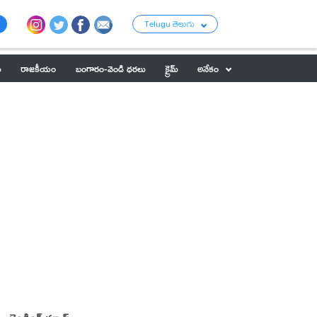
Telugu తెలుగు
ు
రాజకీయం
బంగారం-వెండి ధరలు
క్రైమ్
అనేకం