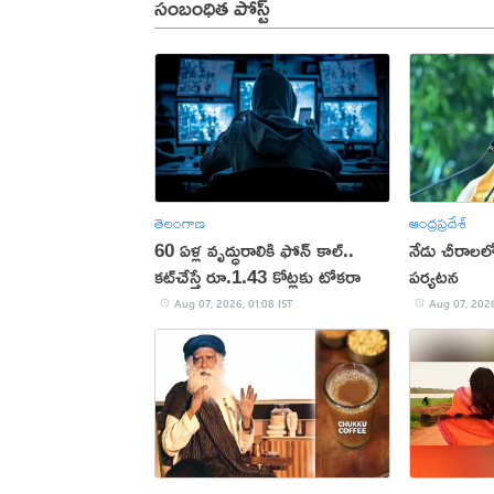
సంబంధిత పోస్ట్
తెలంగాణ
ఆంధ్రప్రదేశ్
60 ఏళ్ల వృద్ధురాలికి ఫోన్ కాల్..
నేడు చీరాలల
కట్‌చేస్తే రూ.1.43 కోట్లకు టోకరా
పర్యటన
Aug 07, 2026, 01:08 IST
Aug 07, 2026