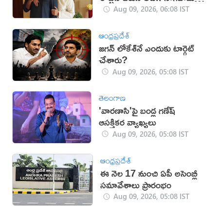
ఎమోషనల్ పోస్ట్
Aug 09, 2026, 06:08 IST
ఆంధ్రప్రదేశ్
జగన్ లోకేశ్‌నే ఎందుకు టార్గెట్
చేశారు?
Aug 09, 2026, 05:08 IST
తెలంగాణ
'వారణాసి'పై బండ్ల గణేష్
ఆసక్తికర వ్యాఖ్యలు
Aug 09, 2026, 05:08 IST
ఆంధ్రప్రదేశ్
ఈ నెల 17 నుంచి ఏపీ అసెంబ్లీ
సమావేశాలు ప్రారంభం
Aug 09, 2026, 05:08 IST