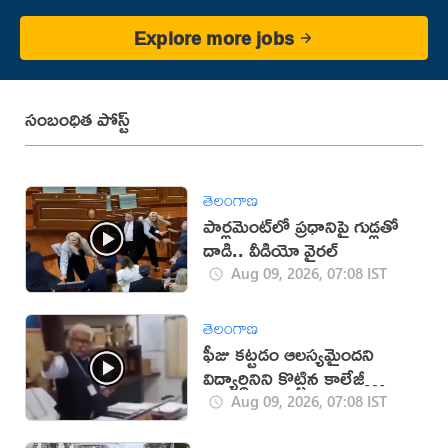
Explore more jobs
సంబంధిత పోస్ట్
తెలంగాణ
పార్లమెంట్‌లో ప్రధానిపై గుడ్లతో
దాడి.. వీడియో వైరల్
Aug 09, 2026, 07:08 IST
తెలంగాణ
ఫీజు కట్టడం ఆలస్యమైందని
విద్యార్థినిని కొట్టిన కాలేజీ
యాజమాన్యం!(వీడియో)
Aug 09, 2026, 07:08 IST