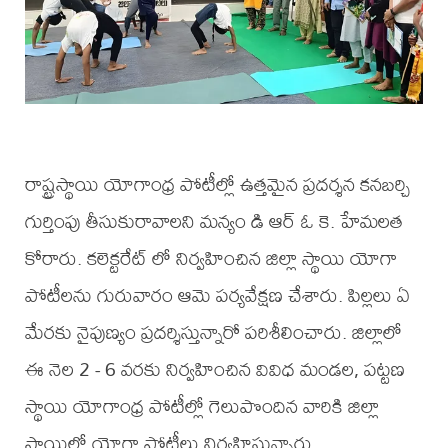
రాష్ట్రస్థాయి యోగాంధ్ర పోటీల్లో ఉత్తమైన ప్రదర్శన కనబర్చి
గుర్తింపు తీసుకురావాలని మన్యం డి ఆర్ ఓ కె. హేమలత
కోరారు. కలెక్టరేట్ లో నిర్వహించిన జిల్లా స్థాయి యోగా
పోటీలను గురువారం ఆమె పర్యవేక్షణ చేశారు. పిల్లలు ఏ
మేరకు నైపుణ్యం ప్రదర్శిస్తున్నారో పరిశీలించారు. జిల్లాలో
ఈ నెల 2 - 6 వరకు నిర్వహించిన వివిధ మండల, పట్టణ
స్థాయి యోగాంధ్ర పోటీల్లో గెలుపొందిన వారికి జిల్లా
స్థాయిలో యోగా పోటీలు నిర్వహిస్తున్నారు.