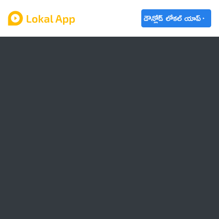
డౌన్లోడ్ లోకల్ యాప్
ఆంధ్రప్రదేశ్
తెలంగాణ
ఉద్యోగాలు
ట్రెండింగ్
వాతావరణం
🌟 వాట్సాప్ STATUS
వినోదం