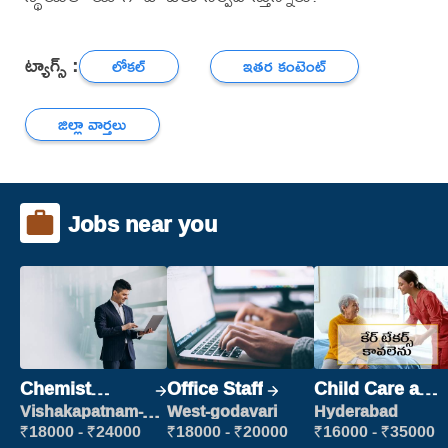
ట్యాగ్స్ :
లోకల్
ఇతర కంటెంట్
జిల్లా వార్తలు
Jobs near you
Chemist
Office Staff
Child Care and
Production
Patient care
Vishakapatnam-
West-godavari
Hyderabad
new
Executive
₹18000 - ₹24000
₹18000 - ₹20000
₹16000 - ₹35000