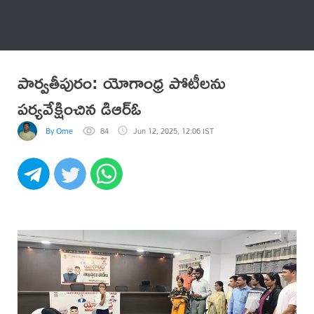
అనేకం
పార్వతీపురం: యోగాంధ్ర పోటీలను
పర్యవేక్షించిన డిఆర్ఓ
By Ome
84
Jun 12, 2025, 12:06 IST