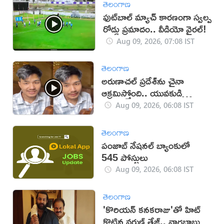
తెలంగాణ
ఫుట్‌బాల్ మ్యాచ్‌ కారణంగా స్వల్ప
రోడ్డు ప్రమాదం.. వీడియో వైరల్!
Aug 09, 2026, 07:08 IST
తెలంగాణ
అరుణాచల్‌ ప్రదేశ్‌ను చైనా
ఆక్రమిస్తోంది.. యువకుడి
వీడియో వైరల్
Aug 09, 2026, 06:08 IST
తెలంగాణ
పంజాబ్ నేషనల్ బ్యాంకులో
545 పోస్టులు
Aug 09, 2026, 06:08 IST
తెలంగాణ
'కొరియన్ కనకరాజు'తో హిట్
కొట్టిన వరుణ్ తేజ్.. నాగబాబు