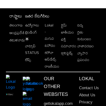
రాష్ట్రాలు
ఇతర కేటగిరీలు
తెలంగాణ
ఉద్యోగాలు
Lokal
క్రైమ్
విద్య
-
ట్రెండింగ్
జాతీయం
రైతు
ఆంధ్రప్రదేశ్
మగువ
కుటుంబం
🌟
భక్తి
తమిళనాడు
వినోదం
వాట్సాప్
సమాచారం
వాతావరణం
STATUS
కరోనా
క్లాసిఫైడ్స్
వ్యాపార
అప్‌డేట్స్
టిప్స్
ప్రపంచం
రాజకీయం
OUR
LOKAL
OTHER
Contact Us
WEBSITES
About Us
Privacy
getlokalapp.com