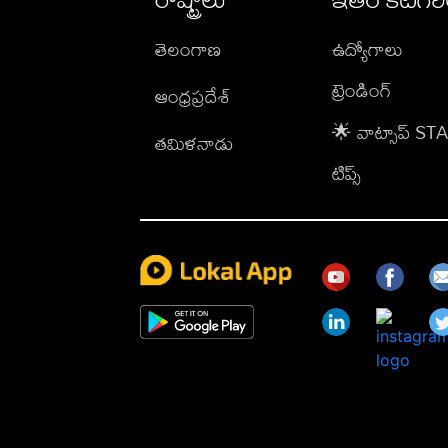
తెలంగాణ
ఉద్యోగాలు
ట్రెండింగ్
ఆంధ్రప్రదేశ్
🌟 వాట్సాప్ S
తమిళనాడు
టిప్స్