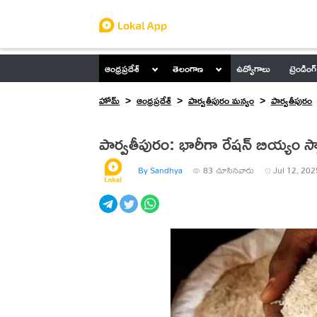
ఆంధ్రప్రదేశ్
తెలంగాణ
ఉద్యోగాలు
ట్రెండింగ్
హోమ్
ఆంధ్రప్రదేశ్
పార్వతీపురం మన్యం
పార్వతీపురం
పార్వతీపురం: భారీగా రేషన్ బియ్యం స్
By Sandhya
83
చూసినవారు
Jul 12, 202