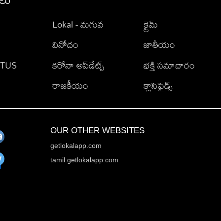
Lokal - మగువ
క్రైమ్
వినోదం
జాతీయం
TATUS
కరోనా అప్‌డేట్స్
భక్తి సమాచారం
రాజకీయం
క్లాసిఫైడ్స్
OUR OTHER WEBSITES
getlokalapp.com
tamil.getlokalapp.com