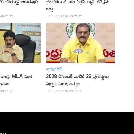
లోకి చొరబడ్డ చిరుతపులి
చనిపోయిన వారి పేర్లపై గ్యాస్ కనెక్షన్లు
రద్దు
 09:07 IST
Jul 21, 2026, 09:07 IST
ఆంధ్రప్రదేశ్
ీతారాంపై MLA కూన
2028 డిసెంబర్ నాటికి 36 ప్రాజెక్టులు
గ్రహం
పూర్తి: మంత్రి నిమ్మల
 09:07 IST
Jul 21, 2026, 09:07 IST
ీలు