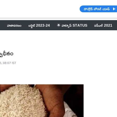
డౌన్లోడ్ లోకల్ యాప్
వాతావరణం
బడ్జెట్ 2023-24
🌟 వాట్సాప్ STATUS
ఐపీఎల్ 2021
వాధీనం
5, 08:07 IST