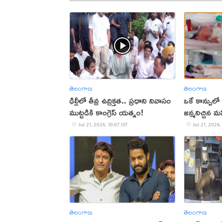
తెలంగాణ
తెలంగాణ
ఢిల్లీలో తీవ్ర ఉద్రిక్తత.. ప్రధాని నివాసం
ఒకే కాన్పులో
ముట్టడికి కాంగ్రెస్ యత్నం!
జన్మనిచ్చిన 
Jul 21, 2026, 10:07 IST
Jul 21, 2026,
తెలంగాణ
తెలంగాణ