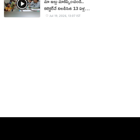
మా ఇల్లు మాకిప్పించండి..
కలెక్టర్‌నే నిలదీసిన 13 ఏళ్ల
బాలుడు!
Jul 19, 2026, 13:07 IST