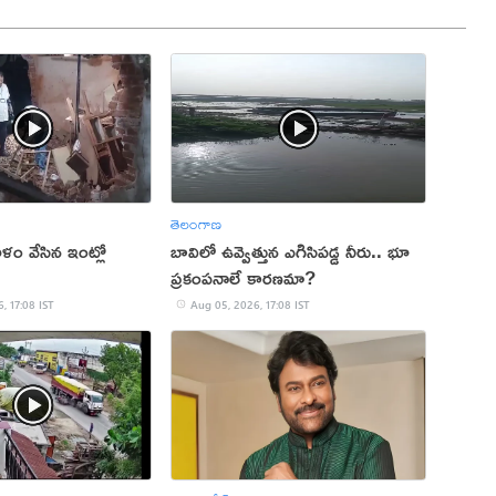
తెలంగాణ
ం వేసిన ఇంట్లో
బావిలో ఉవ్వెత్తున ఎగిసిపడ్డ నీరు.. భూ
ప్రకంపనాలే కారణమా?
, 17:08 IST
Aug 05, 2026, 17:08 IST