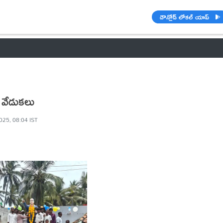
డౌన్లోడ్ లోకల్ యాప్
వాతావరణం
🌟 వాట్సాప్ STATUS
వినోదం
పంచాంగం
రాశి ఫలాల
 వేడుకలు
025, 08:04 IST