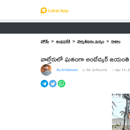
ఆంధ్రప్రదేశ్
తెలంగాణ
ఉద్యోగాలు
ట్రెండింగ్
హోమ్
ఆంధ్రప్రదేశ్
పార్వతీపురం మన్యం
రాజాం
వాల్తేరులో ఘనంగా అంబేద్కర్ జయంతి
By M.Mahesh
50
చూసినవారు
Apr 14, 2