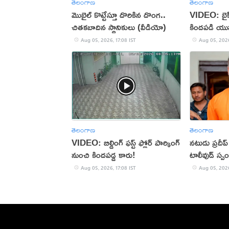
తెలంగాణ
తెలంగాణ
మొబైల్ కొట్టేస్తూ దొరికిన దొంగ..
VIDEO: బైక్‌న
చితకబాదిన స్థానికులు (వీడియో)
కిందపడి యు
Aug 05, 2026, 17:08 IST
Aug 05, 2026
తెలంగాణ
తెలంగాణ
VIDEO: బిల్డింగ్ ఫస్ట్ ఫ్లోర్ పార్కింగ్
నటుడు ప్రదీ
నుంచి కిందపడ్డ కారు!
టాలీవుడ్ స్ప
Aug 05, 2026, 17:08 IST
Aug 05, 2026