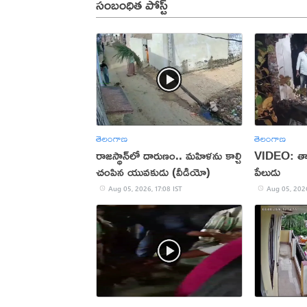
సంబంధిత పోస్ట్
తెలంగాణ
తెలంగాణ
రాజస్థాన్‌లో దారుణం.. మహిళను కాల్చి
VIDEO: తాళ
చంపిన యువకుడు (వీడియో)
పేలుడు
Aug 05, 2026, 17:08 IST
Aug 05, 2026