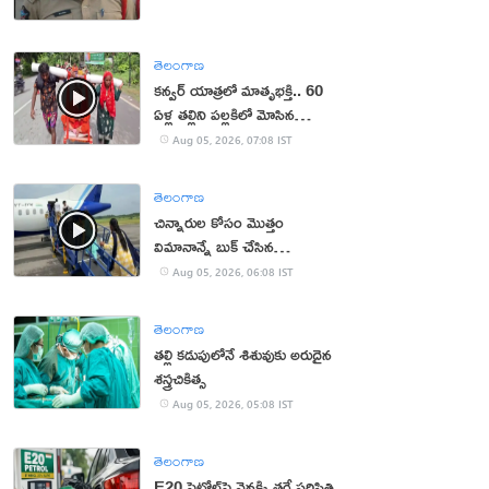
తెలంగాణ
కన్వర్ యాత్రలో మాతృభక్తి.. 60
ఏళ్ల తల్లిని పల్లకిలో మోసిన
కొడుకు, కోడలు!
Aug 05, 2026, 07:08 IST
తెలంగాణ
చిన్నారుల కోసం మొత్తం
విమానాన్నే బుక్ చేసిన
యూట్యూబర్
Aug 05, 2026, 06:08 IST
తెలంగాణ
తల్లి కడుపులోనే శిశువుకు అరుదైన
శస్త్రచికిత్స
Aug 05, 2026, 05:08 IST
తెలంగాణ
E20 పెట్రోల్‌పై వెనక్కి తగ్గే పరిస్థితి