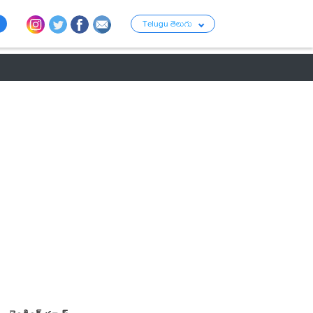
Telugu తెలుగు
ు
రాజకీయం
బంగారం-వెండి ధరలు
క్రైమ్
వ్యాపార ప్రపంచం
టాలీవుడ్ న్య