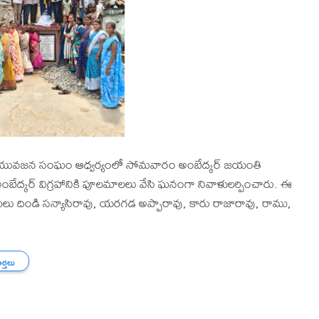
ర్ యువజన సంఘం ఆధ్వర్యంలో సోమవారం అంబేద్కర్ జయంతి
ేద్కర్ విగ్రహానికి పూలమాలలు వేసి ఘనంగా నివాళులర్పించారు. ఈ
 దిండి సన్యాసిరావు, యరగడ అప్పారావు, కారు రాజారావు, రాము,
ార్తలు