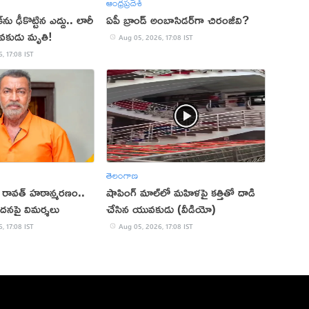
ఆంధ్రప్రదేశ్
ు ఢీకొట్టిన ఎద్దు.. లారీ
ఏపీ బ్రాండ్ అంబాసిడర్‌గా చిరంజీవి?
వకుడు మృతి!
Aug 05, 2026, 17:08 IST
, 17:08 IST
తెలంగాణ
ప్ రావత్ హఠాన్మరణం..
షాపింగ్ మాల్‌లో మహిళపై కత్తితో దాడి
ందనపై విమర్శలు
చేసిన యువకుడు (వీడియో)
, 17:08 IST
Aug 05, 2026, 17:08 IST