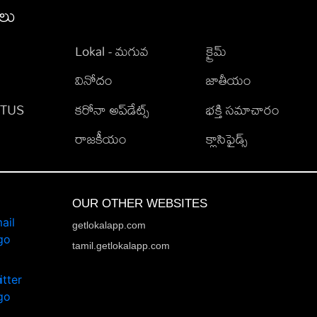
ీలు
Lokal - మగువ
క్రైమ్
వినోదం
జాతీయం
TATUS
కరోనా అప్‌డేట్స్
భక్తి సమాచారం
రాజకీయం
క్లాసిఫైడ్స్
OUR OTHER WEBSITES
getlokalapp.com
tamil.getlokalapp.com