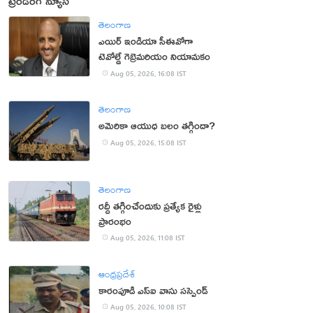
ట్రెండింగ్ న్యూస్
తెలంగాణ
ఎయిర్ ఇండియా సీఈవోగా
టెవోల్డే గెబ్రెమరియం నియామకం
Aug 05, 2026, 16:08 IST
తెలంగాణ
అమెరికా ఆయుధ బలం తగ్గిందా?
Aug 05, 2026, 15:08 IST
తెలంగాణ
రద్దీ తగ్గించేందుకు ప్రత్యేక రైళ్లు
ప్రారంభం
Aug 05, 2026, 11:08 IST
ఆంధ్రప్రదేశ్
కారంపూడి ఎస్ఐ వాసు స‌స్పెండ్‌
Aug 05, 2026, 10:08 IST