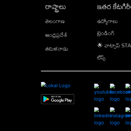
రాష్ట్రాలు
ఇతర కేటగిర
తెలంగాణ
ఉద్యోగాలు
ట్రెండింగ్
ఆంధ్రప్రదేశ్
🌟 వాట్సాప్ S
తమిళనాడు
టిప్స్