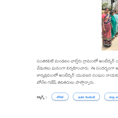
సంతకవిటి మండలం వాల్తేరు గ్రామంలో అంబేద్క
వేడుకలు ఘనంగా నిర్వహించారు. ఈ సందర్భంగా అంబ
కార్యక్రమంలో అంబేద్కర్ యువజన సంఘం నాయకులు
బోనేల గణేష్ తదితరులు పాల్గొన్నారు.
ట్యాగ్స్ :
లోకల్
ఇతర కంటెంట్
జిల్లా వ