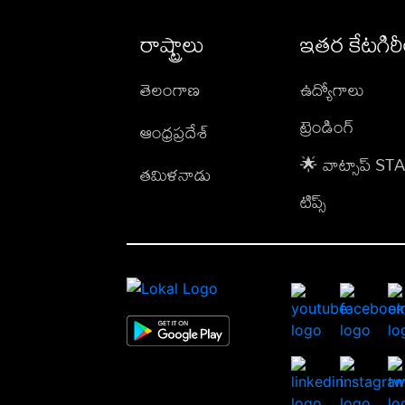
రాష్ట్రాలు
ఇతర కేటగిర
తెలంగాణ
ఉద్యోగాలు
ట్రెండింగ్
ఆంధ్రప్రదేశ్
🌟 వాట్సాప్ S
తమిళనాడు
టిప్స్