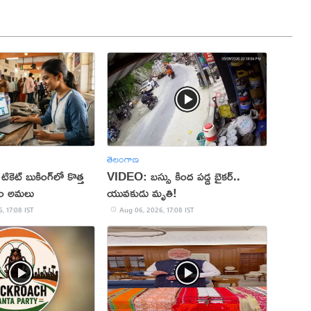
తెలంగాణ
 టికెట్ బుకింగ్‌లో కొత్త
VIDEO: బస్సు కింద పడ్డ బైకర్..
నం అమలు
యువకుడు మృతి!
, 17:08 IST
Aug 06, 2026, 17:08 IST