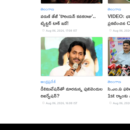
తెలంగాణ
తెలంగాణ
వరుణ్ తేజ్ 'కొరియన్ కనకరాజు'..
VIDEO: భవి
ట్విట్టర్ టాక్ ఇదే!
ప్రకటించిన 
Aug 06, 2026, 17:08 IST
Aug 06, 2026
ఆంధ్రప్రదేశ్
తెలంగాణ
డీలిమిటేషన్‌తో మారనున్న పులివెందుల
సి.ఎం.ఏ ఫల
రిజర్వేషన్?
1st ర్యాంకు స
Aug 06, 2026, 16:08 IST
Aug 06, 2026