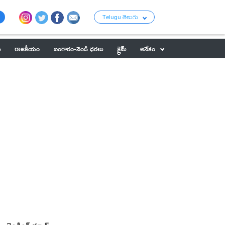
Telugu తెలుగు
ు
రాజకీయం
బంగారం-వెండి ధరలు
క్రైమ్
అనేకం