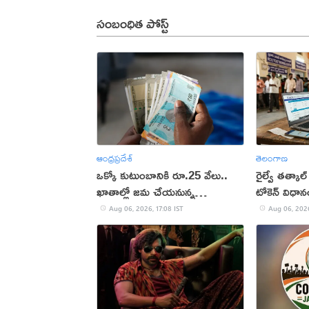
సంబంధిత పోస్ట్
ఆంధ్రప్రదేశ్
తెలంగాణ
ఒక్కో కుటుంబానికి రూ.25 వేలు..
రైల్వే తత్కాల్
ఖాతాల్లో జ‌మ చేయ‌నున్న
టోకెన్ విధా
ప్ర‌భుత్వం..!
Aug 06, 2026, 17:08 IST
Aug 06, 2026