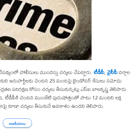
ేపథ్యంలో పోలీసులు ముందస్తు చర్యలు చేపట్టారు.
టీడీపీ
,
వైసీపీ
వర్గాల
కుని ఇరుపార్టీలకు చెందిన 25 మందిపై బైండోవర్‌ కేసులు నమోదు
రతల పరిరక్షణ కోసం చర్యలు తీసుకున్నట్లు ఎస్‌ఐ బాలకృష్ణ తెలిపారు.
ి, టీడీపీకి చెందిన ముంజేటి పురుషోత్తంతో పాటు 12 మందిని లక్ష
ిపై కూడా చర్యలు తీసుకునే అవకాశం ఉందని తెలిపారు.
రాజకీయాలు