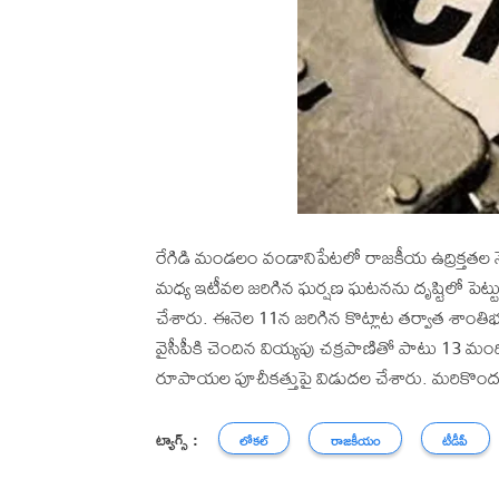
రేగిడి మండలం వండానిపేటలో రాజకీయ ఉద్రిక్తతల న
మధ్య ఇటీవల జరిగిన ఘర్షణ ఘటనను దృష్టిలో పెట్టు
చేశారు. ఈనెల 11న జరిగిన కొట్లాట తర్వాత శాంతిభద్
వైసీపీకి చెందిన వియ్యపు చక్రపాణితో పాటు 13 మంద
రూపాయల పూచీకత్తుపై విడుదల చేశారు. మరికొందర
ట్యాగ్స్ :
లోకల్
రాజకీయం
టీడీపీ