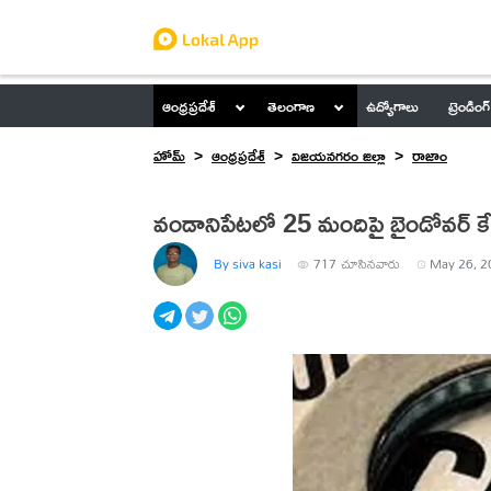
ఆంధ్రప్రదేశ్
తెలంగాణ
ఉద్యోగాలు
ట్రెండింగ్
హోమ్
ఆంధ్రప్రదేశ్
విజయనగరం జిల్లా
రాజాం
వండానిపేటలో 25 మందిపై బైండోవర్ క
By siva kasi
717
చూసినవారు
May 26, 2