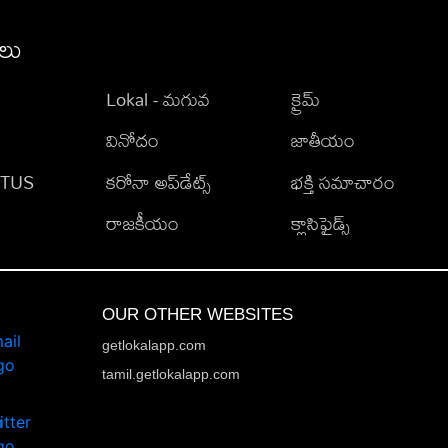
ీలు
Lokal - మగువ
క్రైమ్
వినోదం
జాతీయం
TATUS
కరోనా అప్‌డేట్స్
భక్తి సమాచారం
రాజకీయం
క్లాసిఫైడ్స్
OUR OTHER WEBSITES
getlokalapp.com
tamil.getlokalapp.com