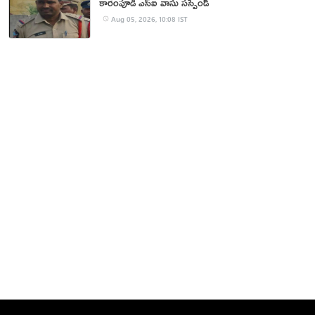
కారంపూడి ఎస్ఐ వాసు స‌స్పెండ్‌
Aug 05, 2026, 10:08 IST