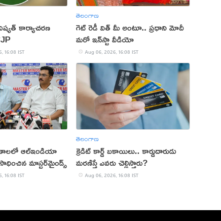
తెలంగాణ
ష్యత్ కార్యాచరణ
గెట్ రెడీ విత్ మీ అంటూ.. ప్రధాని మోదీ
CJP
మరో ఇన్‌స్టా వీడియో
, 16:08 IST
Aug 06, 2026, 16:08 IST
తెలంగాణ
ితాలలో ఆల్ఇండియా
క్రెడిట్ కార్డ్ బకాయిలు.. కార్డుదారుడు
ాధించిన మాస్టర్‌మైండ్స్
మరణిస్తే ఎవరు చెల్లిస్తారు?
, 16:08 IST
Aug 06, 2026, 16:08 IST