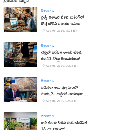
ట్రెండింగ్ న్యూస్
తెలంగాణ
రైల్వే తత్కాల్ టికెట్ బుకింగ్‌లో
కొత్త టోకెన్ విధానం అమలు
Aug 06, 2026, 17:08 IST
తెలంగాణ
చెత్తలో పడేసిన లాటరీ టికెట్..
రూ.11 కోట్లు గెలుచుకుంది!
Aug 06, 2026, 06:08 IST
తెలంగాణ
అమెరికా అణు వ్యూహంలో
మార్పు?.. టాక్టికల్ ఆయుధాలకు
ప్రాధాన్యం!
Aug 06, 2026, 02:08 IST
తెలంగాణ
గాలి నుంచి నీటిని తయారుచేసిన
13 ఏళ్ల బాలుడు!