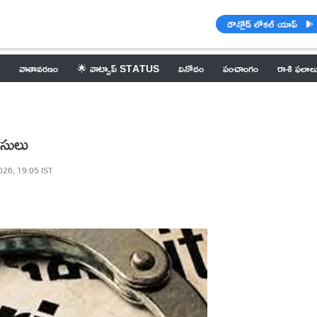
డౌన్లోడ్ లోకల్ యాప్
వాతావరణం
🌟 వాట్సాప్ STATUS
వినోదం
పంచాంగం
రాశి ఫలాల
ేసులు
026, 19:05 IST