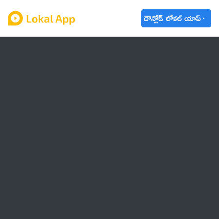
డౌన్లోడ్ లోకల్ యాప్
ఆంధ్రప్రదేశ్
తెలంగాణ
ఉద్యోగాలు
ట్రెండింగ్
వాతావరణం
బడ్జెట్ 2023-24
🌟 వాట్సాప్ STATUS