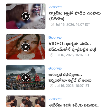
తెలంగాణ
డాక్టర్‌ను కత్తితో పొడిచి చంపారు
(వీడియో)
Jul 16, 2026, 16:07 IST
తెలంగాణ
VIDEO: భార్యను చంపి..
బెడ్‌రూమ్‌లోనే పూడ్చిపెట్టిన భర్త!
Jul 16, 2026, 16:07 IST
తెలంగాణ
జగన్నాథ రథచక్రాలు..
వర్షంలోనూ తగ్గేదే లే అంటున్న
భక్తులు
Jul 16, 2026, 16:07 IST
తెలంగాణ
అఖిల్‌ను కలిసి కన్నీళ్లు పెట్టుకున్న