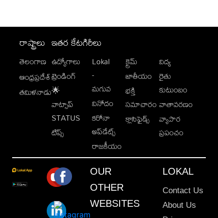
రాష్ట్రాలు
ఇతర కేటగిరీలు
తెలంగాణ
ఉద్యోగాలు
Lokal
క్రైమ్
విద్య
-
ట్రెండింగ్
జాతీయం
రైతు
ఆంధ్రప్రదేశ్
మగువ
కుటుంబం
🌟
భక్తి
తమిళనాడు
వినోదం
వాట్సాప్
సమాచారం
వాతావరణం
STATUS
కరోనా
క్లాసిఫైడ్స్
వ్యాపార
అప్‌డేట్స్
టిప్స్
ప్రపంచం
రాజకీయం
OUR
LOKAL
OTHER
Contact Us
WEBSITES
About Us