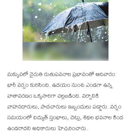
మక్కువలో నైరుతి రుతుపవనాల ప్రభావంతో ఆదివారం
భారీ వర్షం కురిసింది. ఉదయం నుంచి ఎండగా ఉన్న
వాతావరణం ఒక్కసారిగా చల్లబడింది. వర్షానికి
వాహనదారులు, పాదచారులు ఇబ్బందులు పడ్డారు. వర్షం
సమయంలో విద్యుత్ స్తంభాలు, చెట్లు, శిథిల భవనాల కింద
ఉండరాదని అధికారులు హెచ్చరించారు.