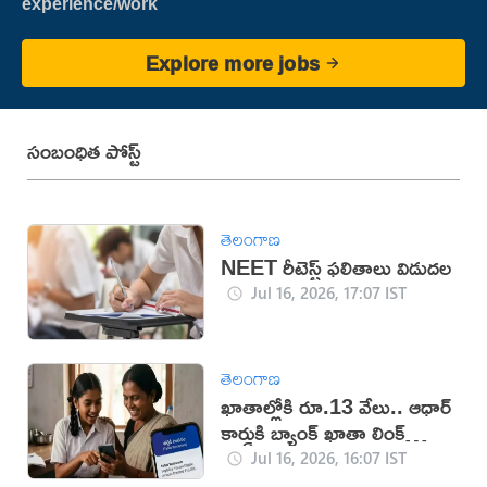
experience/work
Explore more jobs
సంబంధిత పోస్ట్
తెలంగాణ
NEET రీటెస్ట్ ఫలితాలు విడుదల
Jul 16, 2026, 17:07 IST
తెలంగాణ
ఖాతాల్లోకి రూ.13 వేలు.. ఆధార్
కార్డుకి బ్యాంక్ ఖాతా లింక్
తప్పనిసరి!
Jul 16, 2026, 16:07 IST