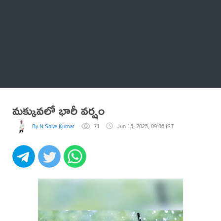
Thatstelugu
బిగ్ బాస్
అనేకం
మక్కువలో భారీ వర్షం
By N Shiva Kumar
71
Jun 15, 2025, 09:06 IST