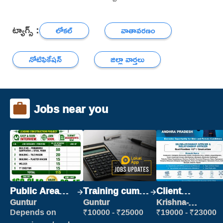
ట్యాగ్స్ :
లోకల్
వాతావరణం
నోటిఫికేషన్
జిల్లా వార్తలు
Jobs near you
Public Area
Training cum
Client
Cleaner
Placement
Relationship
Guntur
Guntur
Krishna-
vijayawada
Executive
Depends on
₹10000 - ₹25000
₹19000 - ₹23000