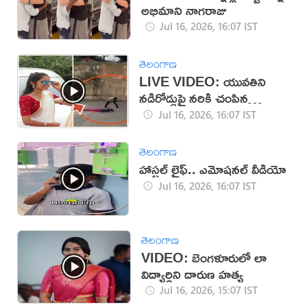
అభిమాని నాగరాజు
Jul 16, 2026, 16:07 IST
తెలంగాణ
LIVE VIDEO: యువతిని
నడిరోడ్డుపై నరికి చంపిన
కిరాతకుడు
Jul 16, 2026, 16:07 IST
తెలంగాణ
హాస్టల్ లైఫ్.. ఎమోషనల్ వీడియో
Jul 16, 2026, 16:07 IST
తెలంగాణ
VIDEO: బెంగళూరులో లా
విద్యార్థిని దారుణ హత్య
Jul 16, 2026, 15:07 IST