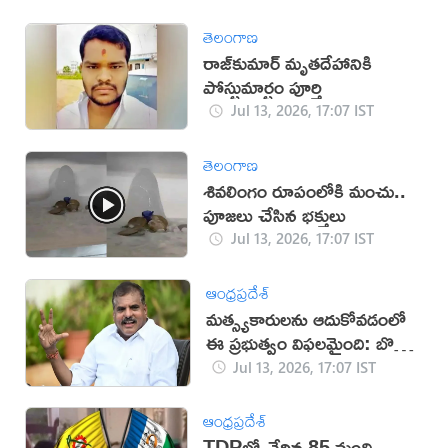
తెలంగాణ
రాజ్‌కుమార్‌ మృతదేహానికి
పోస్టుమార్టం పూర్తి
Jul 13, 2026, 17:07 IST
తెలంగాణ
శివలింగం రూపంలోకి మంచు..
పూజలు చేసిన భక్తులు
Jul 13, 2026, 17:07 IST
ఆంధ్రప్రదేశ్
మత్స్యకారులను ఆదుకోవడంలో
ఈ ప్రభుత్వం విఫలమైంది: బొత్స
సత్యనారాయణ
Jul 13, 2026, 17:07 IST
ఆంధ్రప్రదేశ్
TDPలో చేరిన 85 మంది