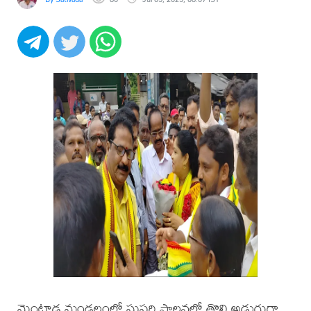
మెంటాడ మండలంలో సుపరి పాలనలో తొలి అడుగుగా