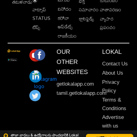
కుటుంబం
🌟
భక్తి
తమిళనాడు
వినోదం
వాట్సాప్
సమాచారం
వాతావరణం
STATUS
కరోనా
క్లాసిఫైడ్స్
వ్యాపార
అప్‌డేట్స్
టిప్స్
ప్రపంచం
రాజకీయం
OUR
LOKAL
OTHER
Contact Us
WEBSITES
About Us
Privacy
getlokalapp.com
Policy
tamil.getlokalapp.com
Terms &
Conditions
Advertise
with us
Sitemap
తాజా వార్తలు & ఉద్యోగాలను పొందడానికి Lokal