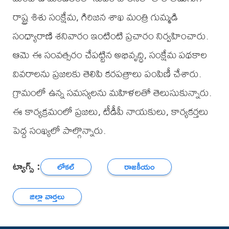
రాష్ట్ర శిశు సంక్షేమ, గిరిజన శాఖ మంత్రి గుమ్మడి
సంధ్యారాణి శనివారం ఇంటింటి ప్రచారం నిర్వహించారు.
ఆమె ఈ సంవత్సరం చేపట్టిన అభివృద్ధి, సంక్షేమ పథకాల
వివరాలను ప్రజలకు తెలిపి కరపత్రాలు పంపిణీ చేశారు.
గ్రామంలో ఉన్న సమస్యలను మహిళలతో తెలుసుకున్నారు.
ఈ కార్యక్రమంలో ప్రజలు, టీడీపీ నాయకులు, కార్యకర్తలు
పెద్ద సంఖ్యలో పాల్గొన్నారు.
ట్యాగ్స్ :
లోకల్
రాజకీయం
జిల్లా వార్తలు