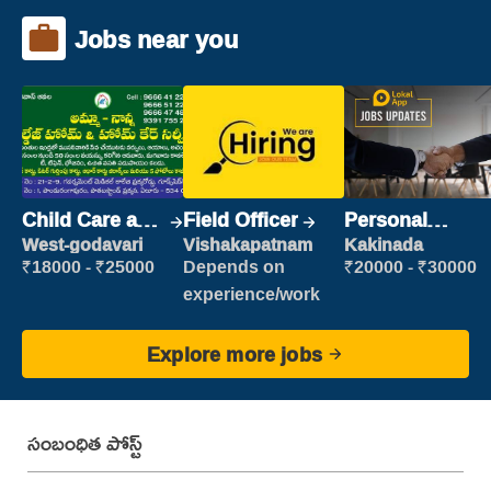
Jobs near you
Child Care and
Field Officer
Personal
Patient care
Assistant
West-godavari
Vishakapatnam
Kakinada
₹18000 - ₹25000
Depends on
₹20000 - ₹30000
experience/work
Explore more jobs
సంబంధిత పోస్ట్