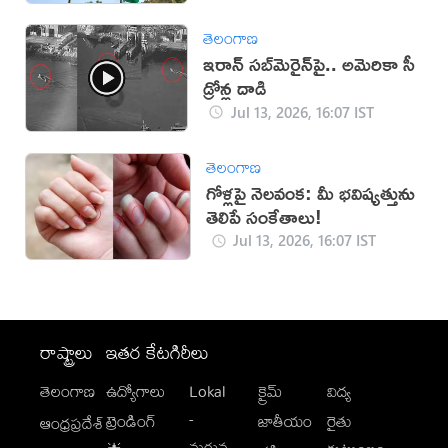
తెలంగాణ
ఇరాన్‌ సబ్‌మెరైన్‌పై.. అమెరికా సీ
డ్రోన్ల దాడి
Jul 13, 2026, 16:07 IST
తెలంగాణ
గోళ్లపై నెలవంక: మీ భవిష్యత్తును
తెలిపే సంకేతాలు!
Jul 13, 2026, 16:07 IST
రాష్ట్రాలు
ఇతర కేటగిరీలు
తెలంగాణ
ఉద్యోగాలు
Lokal
క్రైమ్
విద్య
-
ట్రెండింగ్
జాతీయం
రైతు
ఆంధ్రప్రదేశ్
మగువ