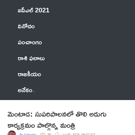
ఐపీఎల్ 2021
వినోదం
పంచాంగం
రాశి ఫలాలు
రాజకీయం
అనేకం
మెంటాడ: సుపరిపాలనలో తొలి అడుగు
కార్యక్రమం పాల్గొన్న మంత్రి
By Sativada
80
Jul 05, 2025, 08:07 IST