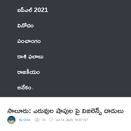
ఐపీఎల్ 2021
వినోదం
పంచాంగం
రాశి ఫలాలు
రాజకీయం
అనేకం
సాలూరు: ఎరువుల షాపుల పై విజిలెన్స్ దాడులు
By Ome
70
Jul 14, 2025, 16:07 IST