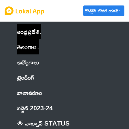
డౌన్లోడ్ లోకల్ యాప్
ఆంధ్రప్రదేశ్
తెలంగాణ
ఉద్యోగాలు
ట్రెండింగ్
వాతావరణం
బడ్జెట్ 2023-24
🌟 వాట్సాప్ STATUS