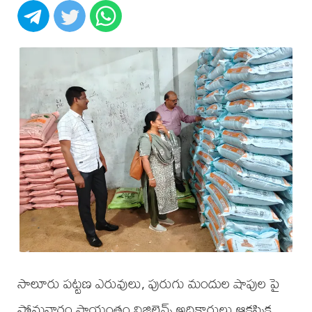
సాలూరు పట్టణ ఎరువులు, పురుగు మందుల షాపుల పై
సోమవారం సాయంత్రం విజిలెన్స్ అధికారులు ఆకస్మిక