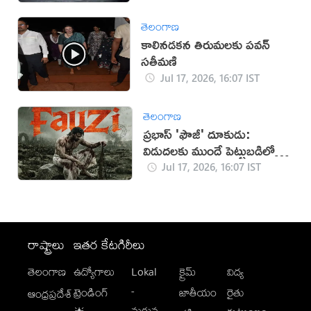
తెలంగాణ
కాలినడకన తిరుమలకు పవన్‌
సతీమణి
Jul 17, 2026, 16:07 IST
తెలంగాణ
ప్రభాస్ 'ఫౌజీ' దూకుడు:
విడుదలకు ముందే పెట్టుబడిలో
సగం రికవరీ!
Jul 17, 2026, 16:07 IST
రాష్ట్రాలు
ఇతర కేటగిరీలు
తెలంగాణ
ఉద్యోగాలు
Lokal
క్రైమ్
విద్య
-
ట్రెండింగ్
జాతీయం
రైతు
ఆంధ్రప్రదేశ్
మగువ