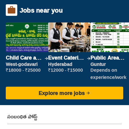
Jobs near you
Child Care and
Event Catering
Public Area
Patient care
Staff
Cleaner
West-godavari
Hyderabad
Guntur
₹18000 - ₹25000
₹12000 - ₹15000
Depends on
experience/work
Explore more jobs
సంబంధిత పోస్ట్