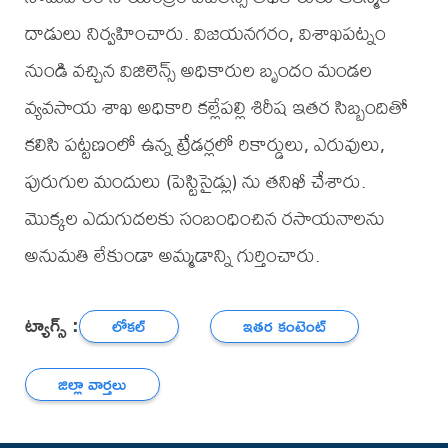
దాడులు నిర్వహించారు. విజయనగరం, విశాఖపట్నం
నుండి వచ్చిన విజిలెన్స్ అధికారుల బృందం మండల
వ్యవసాయ శాఖ అధికారి కల్లేపల్లి శిరీష ఇతర సిబ్బందితో
కలిసి పట్టణంలో ఉన్న ట్రేడర్లలో రికార్డులు, ఎరువులు,
పురుగుల మందులు (పెస్టిసైడ్లు) ను తనిఖీ చేశారు.
మొక్కల ఎదుగుదలకు సంబంధించిన రసాయనాలను
అనుమతి లేకుండా అమ్మడాన్ని గుర్తించారు.
ట్యాగ్స్ :
లోకల్
ఇతర కంటెంట్
జిల్లా వార్తలు