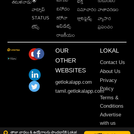
కుటుంబం
🌟
భక్తి
తమిళనాడు
వినోదం
వాట్సాప్
సమాచారం
వాతావరణం
STATUS
కరోనా
క్లాసిఫైడ్స్
వ్యాపార
అప్‌డేట్స్
టిప్స్
ప్రపంచం
రాజకీయం
OUR
LOKAL
OTHER
Contact Us
WEBSITES
About Us
Privacy
getlokalapp.com
Policy
tamil.getlokalapp.com
Terms &
Conditions
Advertise
with us
Sitemap
తాజా వార్తలు & ఉద్యోగాలను పొందడానికి Lokal