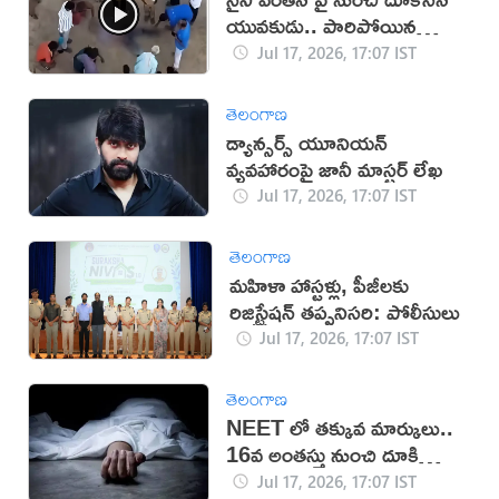
యువకుడు.. పారిపోయిన
యువతి!
Jul 17, 2026, 17:07 IST
తెలంగాణ
డ్యాన్సర్స్ యూనియన్
వ్యవహారంపై జానీ మాస్టర్ లేఖ
Jul 17, 2026, 17:07 IST
తెలంగాణ
మహిళా హాస్టళ్లు, పీజీలకు
రిజిస్ట్రేషన్ తప్పనిసరి: పోలీసులు
Jul 17, 2026, 17:07 IST
తెలంగాణ
NEET లో తక్కువ మార్కులు..
16వ అంతస్తు నుంచి దూకి
ఆత్మహత్య
Jul 17, 2026, 17:07 IST