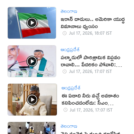
తెలంగాణ
ఇరాన్‌ దాడులు.. అమెరికా యుద్ధ
విమానాలు ధ్వంసం
Jul 17, 2026, 18:07 IST
ఆంధ్రప్రదేశ్
పల్నాడులో పారిశ్రామిక విప్లవం
రావాలి... పేదరికం పోవాలి:
చంద్రబాబు
Jul 17, 2026, 17:07 IST
ఆంధ్రప్రదేశ్
ఈ ఏడాది నీరు వచ్చే అవకాశం
కనిపించడంలేదు: సీఎం
చంద్రబాబు
Jul 17, 2026, 17:07 IST
తెలంగాణ
నైని వంతెన పై నుంచి దూకేసిన