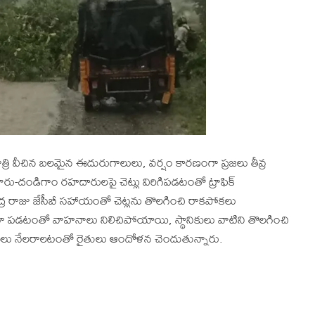
వీచిన బలమైన ఈదురుగాలులు, వర్షం కారణంగా ప్రజలు తీవ్ర
రు-దండిగాం రహదారులపై చెట్లు విరిగిపడటంతో ట్రాఫిక్
ద్ర రాజు జేసీబీ సహాయంతో చెట్లను తొలగించి రాకపోకలు
్డంగా పడటంతో వాహనాలు నిలిచిపోయాయి, స్థానికులు వాటిని తొలగించి
 కాయలు నేలరాలటంతో రైతులు ఆందోళన చెందుతున్నారు.