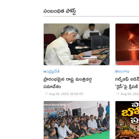
సంబంధిత పోస్ట్
ఆంధ్రప్రదేశ్
తెలంగాణ
ప్రారంభమైన రాష్ట్ర మంత్రివర్గ
గల్ఫ్‌ఆఫ్‌ అడె
సమావేశం
‘డైసీ’పై క్ష
Aug 06, 2026, 06:08 IST
Aug 06, 2026