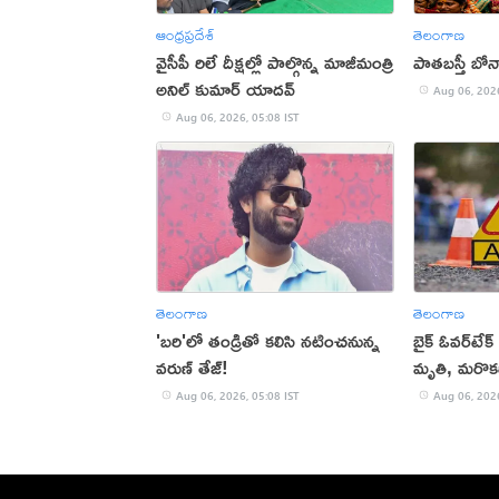
ఆంధ్రప్రదేశ్
తెలంగాణ
వైసీపీ రిలే దీక్షల్లో పాల్గొన్న మాజీమంత్రి
పాతబస్తీ బోన
అనిల్ కుమార్ యాదవ్
Aug 06, 2026
Aug 06, 2026, 05:08 IST
తెలంగాణ
తెలంగాణ
'బరి'లో తండ్రితో కలిసి నటించనున్న
బైక్ ఓవర్‌టేక
వరుణ్ తేజ్!
మృతి, మరొకర
Aug 06, 2026, 05:08 IST
Aug 06, 2026