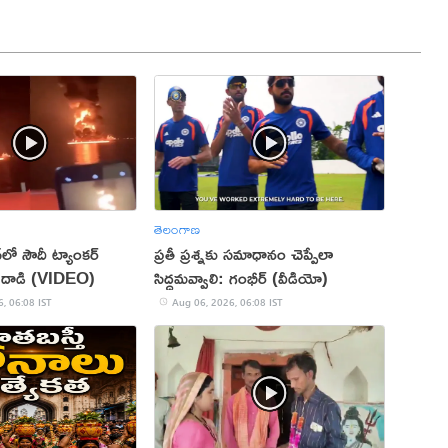
తెలంగాణ
న్‌లో సౌదీ ట్యాంకర్‌
ప్రతీ ప్రశ్నకు సమాధానం చెప్పేలా
ిపణి దాడి (VIDEO)
సిద్ధమవ్వాలి: గంభీర్ (వీడియో)
, 06:08 IST
Aug 06, 2026, 06:08 IST