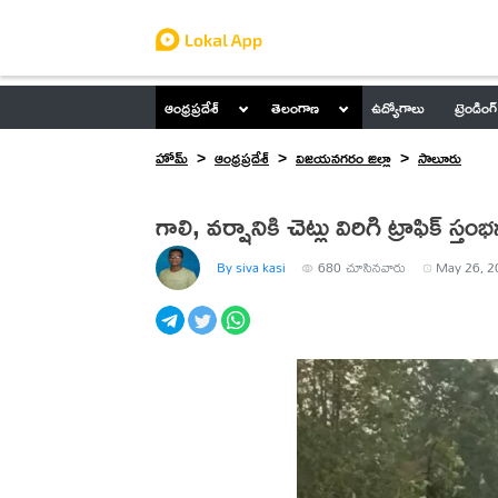
ఆంధ్రప్రదేశ్
తెలంగాణ
ఉద్యోగాలు
ట్రెండింగ్
హోమ్
ఆంధ్రప్రదేశ్
విజయనగరం జిల్లా
సాలూరు
గాలి, వర్షానికి చెట్లు విరిగి ట్రాఫిక్ స్త
By siva kasi
680
చూసినవారు
May 26, 2