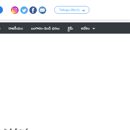
Telugu తెలుగు
ు
రాజకీయం
బంగారం-వెండి ధరలు
క్రైమ్
అనేకం