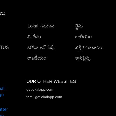
ీలు
Lokal - మగువ
క్రైమ్
వినోదం
జాతీయం
TATUS
కరోనా అప్‌డేట్స్
భక్తి సమాచారం
రాజకీయం
క్లాసిఫైడ్స్
OUR OTHER WEBSITES
getlokalapp.com
tamil.getlokalapp.com