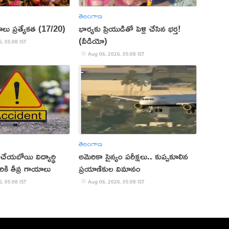
తెలంగాణ
ాలు ప్రత్యేకత (17/20)
భార్యకు ప్రియుడితో పెళ్లి చేసిన భర్త!
(వీడియో)
, 05:08 IST
Aug 06, 2026, 05:08 IST
తెలంగాణ
్ చేయబోయి విద్యార్థి
అమెరికా సైన్యం పరీక్షలు.. కుప్పకూలిన
ికి తీవ్ర గాయాలు
ప్రయాణికుల విమానం
, 05:08 IST
Aug 06, 2026, 05:08 IST