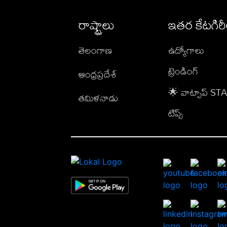
రాష్ట్రాలు
ఇతర కేటగిర
తెలంగాణ
ఉద్యోగాలు
ట్రెండింగ్
ఆంధ్రప్రదేశ్
🌟 వాట్సాప్ S
తమిళనాడు
టిప్స్