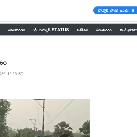
డౌన్లోడ్ లోకల్ యాప్
వాతావరణం
🌟 వాట్సాప్ STATUS
వినోదం
పంచాంగం
రాశి ఫలాల
ంభనం
026, 19:05 IST