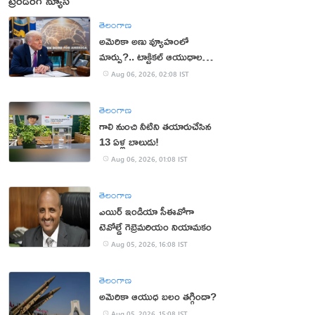
ట్రెండింగ్ న్యూస్
తెలంగాణ
అమెరికా అణు వ్యూహంలో
మార్పు?.. టాక్టికల్ ఆయుధాలకు
ప్రాధాన్యం!
Aug 06, 2026, 02:08 IST
తెలంగాణ
గాలి నుంచి నీటిని తయారుచేసిన
13 ఏళ్ల బాలుడు!
Aug 06, 2026, 01:08 IST
తెలంగాణ
ఎయిర్ ఇండియా సీఈవోగా
టెవోల్డే గెబ్రెమరియం నియామకం
Aug 05, 2026, 16:08 IST
తెలంగాణ
అమెరికా ఆయుధ బలం తగ్గిందా?
Aug 05, 2026, 15:08 IST