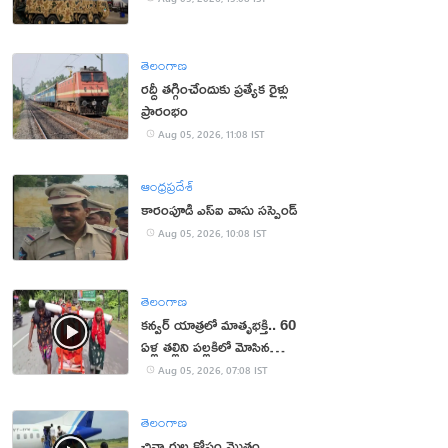
తెలంగాణ
రద్దీ తగ్గించేందుకు ప్రత్యేక రైళ్లు
ప్రారంభం
Aug 05, 2026, 11:08 IST
ఆంధ్రప్రదేశ్
కారంపూడి ఎస్ఐ వాసు స‌స్పెండ్‌
Aug 05, 2026, 10:08 IST
తెలంగాణ
కన్వర్ యాత్రలో మాతృభక్తి.. 60
ఏళ్ల తల్లిని పల్లకిలో మోసిన
కొడుకు, కోడలు!
Aug 05, 2026, 07:08 IST
తెలంగాణ
చిన్నారుల కోసం మొత్తం