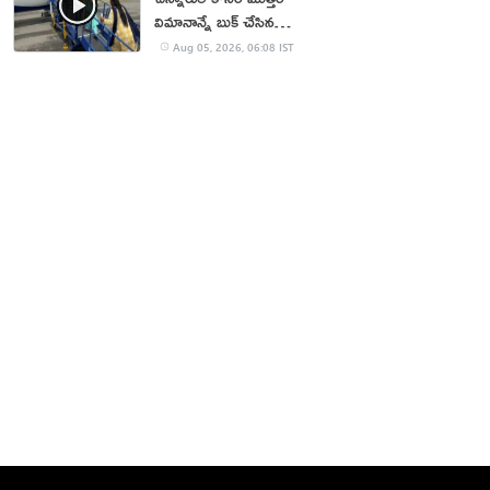
విమానాన్నే బుక్ చేసిన
యూట్యూబర్
Aug 05, 2026, 06:08 IST