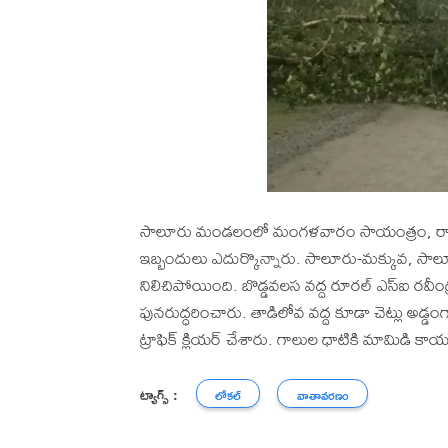
సాలూరు మండలంలో మంగళవారం సాయంత్రం, రాత్రి 
ఇబ్బందులు ఎదుర్కొన్నారు. సాలూరు-మక్కువ, సాలూ
నిలిచిపోయింది. బొడ్డవలస వద్ద రూరల్ ఎస్ఐ రవీం
పునరుద్ధరించారు. తాడిలోవ వద్ద కూడా చెట్లు అడ
ట్రాఫిక్ క్లియర్ చేశారు. గాలుల ధాటికి మామిడి
ట్యాగ్స్ :
లోకల్
వాతావరణం