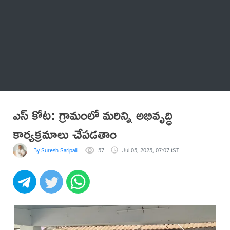
Thatstelugu
బిగ్ బాస్
అనేకం
ఎస్ కోట: గ్రామంలో మరిన్ని అభివృద్ధి
కార్యక్రమాలు చేపడతాం
By Suresh Saripalli
57
Jul 05, 2025, 07:07 IST