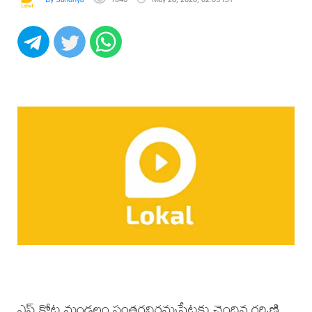
ఎస్.కోట మండలం సంతగవిరమ్మపేటకు చెందిన గర్భిణి