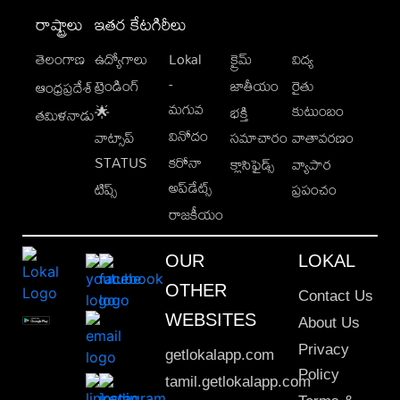
రాష్ట్రాలు
ఇతర కేటగిరీలు
తెలంగాణ
ఉద్యోగాలు
Lokal
క్రైమ్
విద్య
-
ట్రెండింగ్
జాతీయం
రైతు
ఆంధ్రప్రదేశ్
మగువ
కుటుంబం
🌟
భక్తి
తమిళనాడు
వినోదం
వాట్సాప్
సమాచారం
వాతావరణం
STATUS
కరోనా
క్లాసిఫైడ్స్
వ్యాపార
అప్‌డేట్స్
టిప్స్
ప్రపంచం
రాజకీయం
OUR
LOKAL
OTHER
Contact Us
WEBSITES
About Us
Privacy
getlokalapp.com
Policy
tamil.getlokalapp.com