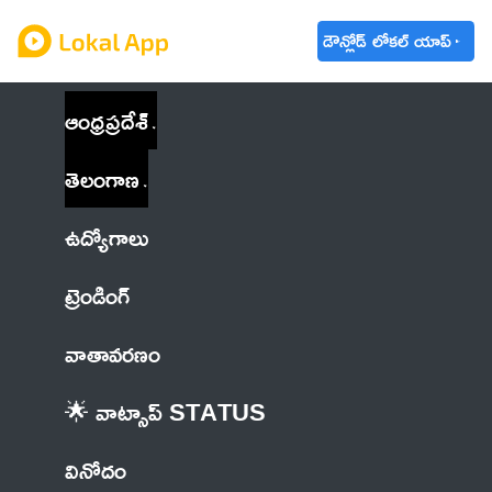
డౌన్లోడ్ లోకల్ యాప్
ఆంధ్రప్రదేశ్
తెలంగాణ
ఉద్యోగాలు
ట్రెండింగ్
వాతావరణం
🌟 వాట్సాప్ STATUS
వినోదం