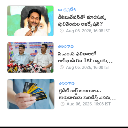
ఆంధ్రప్రదేశ్
డీలిమిటేషన్‌తో మారనున్న
పులివెందుల రిజర్వేషన్?
Aug 06, 2026, 16:08 IST
తెలంగాణ
సి.ఎం.ఏ ఫలితాలలో
ఆల్ఇండియా 1st ర్యాంకు
సాధించిన మాస్టర్‌మైండ్స్
Aug 06, 2026, 16:08 IST
తెలంగాణ
క్రెడిట్ కార్డ్ బకాయిలు..
కార్డుదారుడు మరణిస్తే ఎవరు
చెల్లిస్తారు?
Aug 06, 2026, 16:08 IST