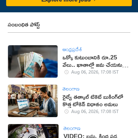
సంబంధిత పోస్ట్
ఆంధ్రప్రదేశ్
ఒక్కో కుటుంబానికి రూ.25
వేలు.. ఖాతాల్లో జ‌మ చేయ‌నున్న
ప్ర‌భుత్వం..!
Aug 06, 2026, 17:08 IST
తెలంగాణ
రైల్వే తత్కాల్ టికెట్ బుకింగ్‌లో
కొత్త టోకెన్ విధానం అమలు
Aug 06, 2026, 17:08 IST
తెలంగాణ
VIDEO: బస్సు కింద పడ్డ