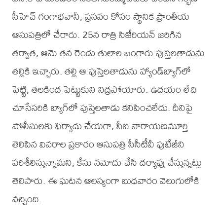
సీహెచ్ గంగాభవానీ, ప్రసవం కోసం స్థానిక ప్రాంతీయ
ఆసుపత్రిలో చేరారు. 25న రాత్రి సిజేరియన్ జరిగిన
తర్వాత, ఆమె తన రెండు తులాల బంగారు పుస్తెలతాడును
తల్లికి ఇచ్చారు. తల్లి ఆ పుస్తెలతాడును హ్యాండ్‌బ్యాగ్‌లో
పెట్టి, తలకింద పెట్టుకుని నిద్రపోయారు. ఉదయం లేచి
చూసేసరికి బ్యాగ్‌లో పుస్తెలతాడు కనిపించలేదు. దీనిపై
పోలీసులకు ఫిర్యాదు చేయగా, సీఐ నారాయణమూర్తి
తెలిపిన వివరాల ప్రకారం ఆసుపత్రి సీసీటీవీ ఫుటేజీని
పరిశీలిస్తున్నామని, కేసు నమోదు చేసి దర్యాప్తు చేస్తున్నట్లు
తెలిపారు. ఈ ఘటన ఆలస్యంగా బుధవారం వెలుగులోకి
వచ్చింది.