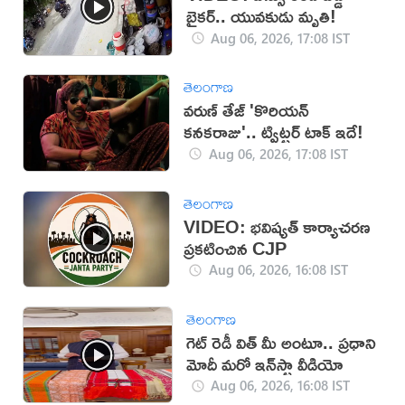
బైకర్.. యువకుడు మృతి!
Aug 06, 2026, 17:08 IST
తెలంగాణ
వరుణ్ తేజ్ 'కొరియన్
కనకరాజు'.. ట్విట్టర్ టాక్ ఇదే!
Aug 06, 2026, 17:08 IST
తెలంగాణ
VIDEO: భవిష్యత్ కార్యాచరణ
ప్రకటించిన CJP
Aug 06, 2026, 16:08 IST
తెలంగాణ
గెట్ రెడీ విత్ మీ అంటూ.. ప్రధాని
మోదీ మరో ఇన్‌స్టా వీడియో
Aug 06, 2026, 16:08 IST