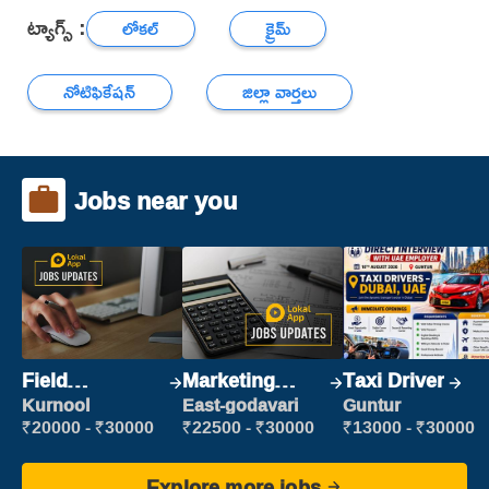
ట్యాగ్స్ :
లోకల్
క్రైమ్
నోటిఫికేషన్
జిల్లా వార్తలు
Jobs near you
Field
Marketing
Taxi Driver
Marketing
Executive
Kurnool
East-godavari
Guntur
Executive
₹20000 - ₹30000
₹22500 - ₹30000
₹13000 - ₹30000
Explore more jobs