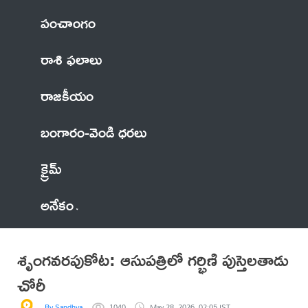
పంచాంగం
రాశి ఫలాలు
రాజకీయం
బంగారం-వెండి ధరలు
క్రైమ్
అనేకం
శృంగవరపుకోట: ఆసుపత్రిలో గర్భిణి పుస్తెలతాడు
చోరీ
By Sandhya
1040
May 28, 2026, 02:05 IST