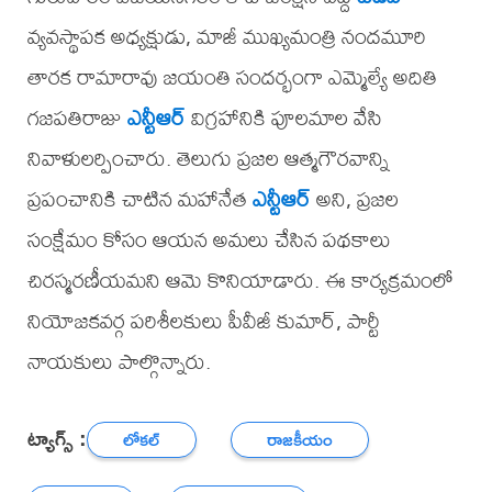
వ్యవస్థాపక అధ్యక్షుడు, మాజీ ముఖ్యమంత్రి నందమూరి
తారక రామారావు జయంతి సందర్భంగా ఎమ్మెల్యే అదితి
గజపతిరాజు
ఎన్టీఆర్
విగ్రహానికి పూలమాల వేసి
నివాళులర్పించారు. తెలుగు ప్రజల ఆత్మగౌరవాన్ని
ప్రపంచానికి చాటిన మహానేత
ఎన్టీఆర్
అని, ప్రజల
సంక్షేమం కోసం ఆయన అమలు చేసిన పథకాలు
చిరస్మరణీయమని ఆమె కొనియాడారు. ఈ కార్యక్రమంలో
నియోజకవర్గ పరిశీలకులు పీవీజీ కుమార్, పార్టీ
నాయకులు పాల్గొన్నారు.
ట్యాగ్స్ :
లోకల్
రాజకీయం