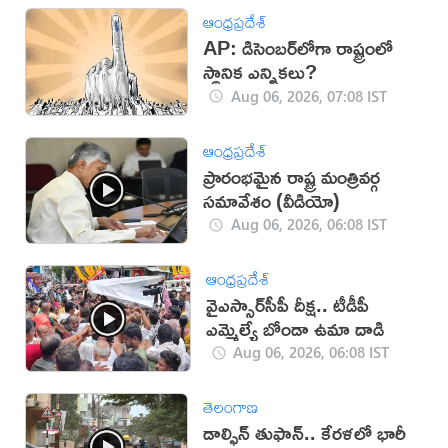
ఆంధ్రప్రదేశ్
AP: డిసెంబర్‌లోగా రాష్ట్రంలో
స్థానిక ఎన్నికలు?
Aug 06, 2026, 07:08 IST
ఆంధ్రప్రదేశ్
ప్రారంభమైన రాష్ట్ర మంత్రివర్గ
సమావేశం (వీడియో)
Aug 06, 2026, 06:08 IST
ఆంధ్రప్రదేశ్
వైఎస్సార్‌సీపీ దీక్ష.. టీడీపీ
ఎమ్మెల్యే బోండా ఉమా దాడి
Aug 06, 2026, 06:08 IST
తెలంగాణ
డాల్ఫిన్ తుఫాన్.. కేరళలో భారీ