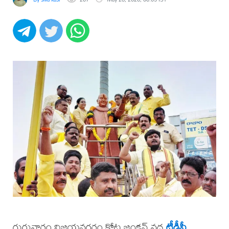
గురువారం విజయనగరం కోట జంక్షన్ వద్ద
టీడీపీ