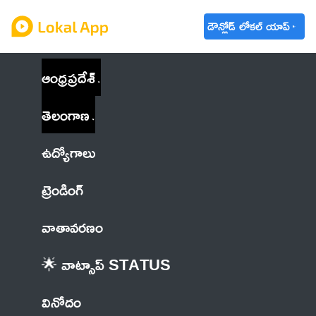
డౌన్లోడ్ లోకల్ యాప్
ఆంధ్రప్రదేశ్
తెలంగాణ
ఉద్యోగాలు
ట్రెండింగ్
వాతావరణం
🌟 వాట్సాప్ STATUS
వినోదం