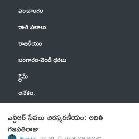
పంచాంగం
రాశి ఫలాలు
రాజకీయం
బంగారం-వెండి ధరలు
క్రైమ్
అనేకం
ఎన్టీఆర్ సేవలు చిరస్మరణీయం: అదితి
గజపతిరాజు
By siva kasi
267
May 28, 2026, 06:05 IST