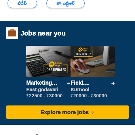
టీడీపీ
జూ ఎన్టీఆర్
Jobs near you
Marketing
Field
Executive
Marketing
East-godavari
Kurnool
Executive
₹22500 - ₹30000
₹20000 - ₹30000
Explore more jobs