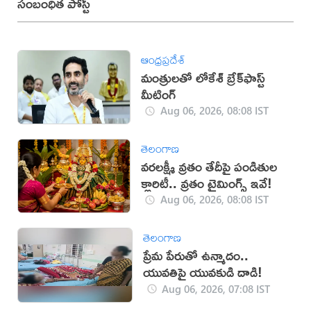
సంబంధిత పోస్ట్
ఆంధ్రప్రదేశ్
మంత్రులతో లోకేశ్ బ్రేక్‌ఫాస్ట్
మీటింగ్
Aug 06, 2026, 08:08 IST
తెలంగాణ
వరలక్ష్మీ వ్రతం తేదీపై పండితుల
క్లారిటీ.. వ్రతం టైమింగ్స్ ఇవే!
Aug 06, 2026, 08:08 IST
తెలంగాణ
ప్రేమ పేరుతో ఉన్మాదం..
యువతిపై యువకుడి దాడి!
Aug 06, 2026, 07:08 IST