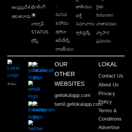
-
ట్రెండింగ్
జాతీయం
రైతు
ఆంధ్రప్రదేశ్
మగువ
కుటుంబం
🌟
భక్తి
తమిళనాడు
వినోదం
వాట్సాప్
సమాచారం
వాతావరణం
STATUS
కరోనా
క్లాసిఫైడ్స్
వ్యాపార
అప్‌డేట్స్
టిప్స్
ప్రపంచం
రాజకీయం
OUR
LOKAL
OTHER
Contact Us
WEBSITES
About Us
Privacy
getlokalapp.com
Policy
tamil.getlokalapp.com
Terms &
Conditions
Advertise