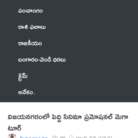
పంచాంగం
రాశి ఫలాలు
రాజకీయం
బంగారం-వెండి ధరలు
క్రైమ్
అనేకం
విజయనగరంలో పెద్ది సినిమా ప్రమోషనల్ మెగా
టూర్
By త్యాడ రామకృష్ణారావు(బాలు)
469
May 30, 2026, 14:05 IST