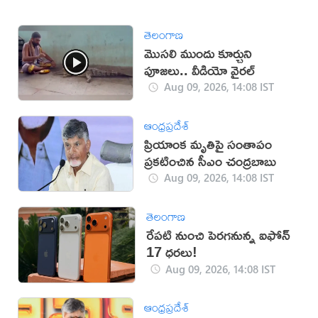
తెలంగాణ
మొసలి ముందు కూర్చుని
పూజలు.. వీడియో వైరల్
Aug 09, 2026, 14:08 IST
ఆంధ్రప్రదేశ్
ప్రియాంక మృతిపై సంతాపం
ప్రకటించిన సీఎం చంద్రబాబు
Aug 09, 2026, 14:08 IST
తెలంగాణ
రేపటి నుంచి పెరగనున్న ఐఫోన్
17 ధరలు!
Aug 09, 2026, 14:08 IST
ఆంధ్రప్రదేశ్