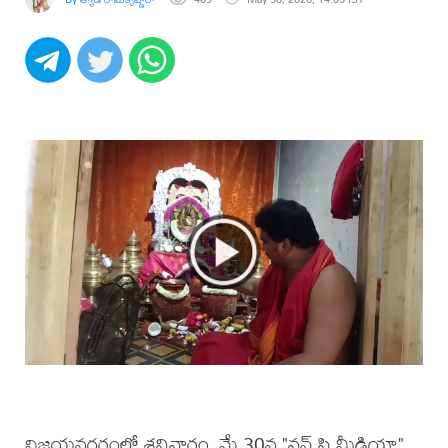
విజయనగరంలో శనివారం, మే 30న "వన్ సి మీడియా"