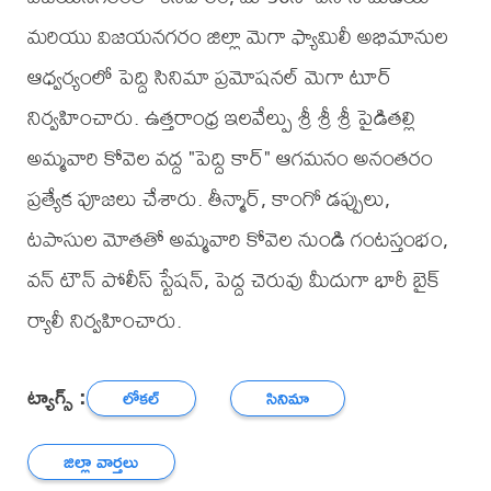
మరియు విజయనగరం జిల్లా మెగా ఫ్యామిలీ అభిమానుల
ఆధ్వర్యంలో పెద్ది సినిమా ప్రమోషనల్ మెగా టూర్
నిర్వహించారు. ఉత్తరాంధ్ర ఇలవేల్పు శ్రీ శ్రీ శ్రీ పైడితల్లి
అమ్మవారి కోవెల వద్ద "పెద్ది కార్" ఆగమనం అనంతరం
ప్రత్యేక పూజలు చేశారు. తీన్మార్, కాంగో డప్పులు,
టపాసుల మోతతో అమ్మవారి కోవెల నుండి గంటస్తంభం,
వన్ టౌన్ పోలీస్ స్టేషన్, పెద్ద చెరువు మీదుగా భారీ బైక్
ర్యాలీ నిర్వహించారు.
ట్యాగ్స్ :
లోకల్
సినిమా
జిల్లా వార్తలు