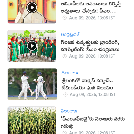
ఆదివాసీలకు అవకాశాలు కల్పిస్తే
అద్భుతాలు చేస్తారు: సీఎం
చంద్రబాబు
Aug 09, 2026, 13:08 IST
ఆంధ్రప్రదేశ్
గిరిజన ఉత్పత్తులకు బ్రాండింగ్,
మార్కెటింగ్: సీఎం చంద్రబాబు
Aug 09, 2026, 13:08 IST
తెలంగాణ
శ్రీలంకతో వార్మప్‌ మ్యాచ్..
టీమిండియా ఘన విజయం
Aug 09, 2026, 12:08 IST
తెలంగాణ
‘పీఎంఎఫ్‌బీవై’కు నెలాఖరు వరకు
గడువు
Aug 09, 2026, 12:08 IST