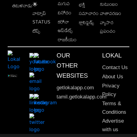
మగువ
కుటుంబం
🌟
భక్తి
తమిళనాడు
వినోదం
వాట్సాప్
సమాచారం
వాతావరణం
STATUS
కరోనా
క్లాసిఫైడ్స్
వ్యాపార
అప్‌డేట్స్
టిప్స్
ప్రపంచం
రాజకీయం
OUR
LOKAL
OTHER
Contact Us
WEBSITES
About Us
Privacy
getlokalapp.com
Policy
tamil.getlokalapp.com
Terms &
Conditions
Advertise
with us