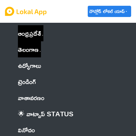
డౌన్లోడ్ లోకల్ యాప్
ఆంధ్రప్రదేశ్
తెలంగాణ
ఉద్యోగాలు
ట్రెండింగ్
వాతావరణం
🌟 వాట్సాప్ STATUS
వినోదం