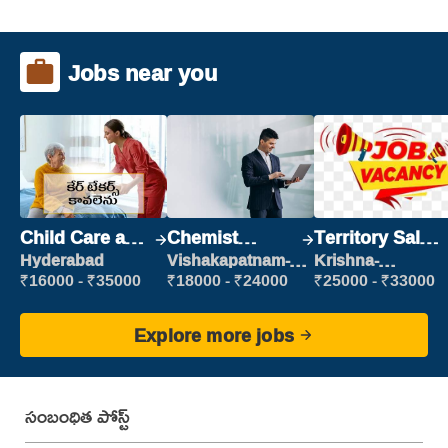
Jobs near you
Child Care and
Chemist
Territory Sales
Patient care
Production
Manager
Hyderabad
Vishakapatnam-
Krishna-
new
vijayawada
Executive
₹16000 - ₹35000
₹18000 - ₹24000
₹25000 - ₹33000
Explore more jobs
సంబంధిత పోస్ట్