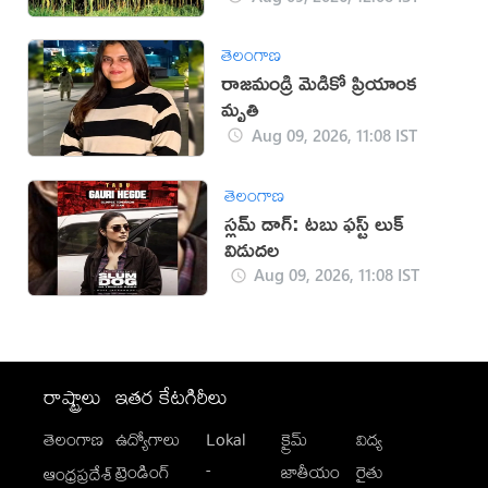
తెలంగాణ
రాజమండ్రి మెడికో ప్రియాంక
మృతి
Aug 09, 2026, 11:08 IST
తెలంగాణ
స్లమ్ డాగ్: టబు ఫస్ట్ లుక్
విడుదల
Aug 09, 2026, 11:08 IST
రాష్ట్రాలు
ఇతర కేటగిరీలు
తెలంగాణ
ఉద్యోగాలు
Lokal
క్రైమ్
విద్య
-
ట్రెండింగ్
జాతీయం
రైతు
ఆంధ్రప్రదేశ్