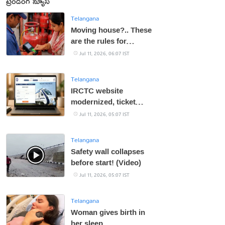
ట్రెండింగ్ న్యూస్
Telangana
Moving house?.. These
are the rules for
transferring LPG
Jul 11, 2026, 06:07 IST
connection!
Telangana
IRCTC website
modernized, ticket
booking made easier
Jul 11, 2026, 05:07 IST
Telangana
Safety wall collapses
before start! (Video)
Jul 11, 2026, 05:07 IST
Telangana
Woman gives birth in
her sleep