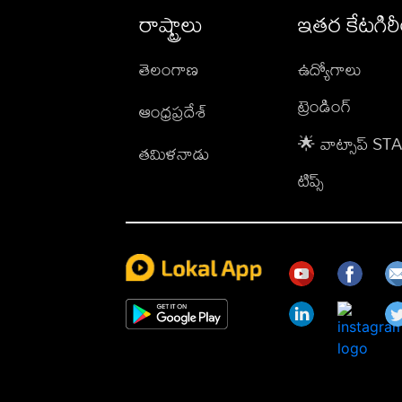
రాష్ట్రాలు
ఇతర కేటగిర
తెలంగాణ
ఉద్యోగాలు
ట్రెండింగ్
ఆంధ్రప్రదేశ్
🌟 వాట్సాప్ S
తమిళనాడు
టిప్స్