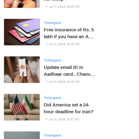
Jul 11, 2026, 04:07 IST
Telangana
Free insurance of Rs. 5
lakh if you have an ATM
card!
Jul 11, 2026, 03:07 IST
Telangana
Update email ID in
Aadhaar card.. Chance
till December 31st!
Jul 11, 2026, 02:07 IST
Telangana
Did America set a 24-
hour deadline for Iran?
Jul 11, 2026, 01:07 IST
Telangana