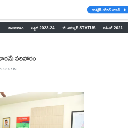
డౌన్లోడ్ లోకల్ యాప్
వాతావరణం
బడ్జెట్ 2023-24
🌟 వాట్సాప్ STATUS
ఐపీఎల్ 2021
ర‌కార‌మే ప‌రిహారం
5, 08:07 IST