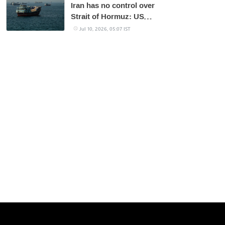
Iran has no control over
Strait of Hormuz: US
Central Command
Jul 10, 2026, 05:07 IST