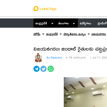
ఆంధ్రప్రదేశ్
తెలంగాణ
ఉద్యోగాలు
ట్రెండింగ్
హోమ్
ఆంధ్రప్రదేశ్
పార్వతీపురం మన్యం
విజయనగరం
విజ‌య‌న‌గ‌రంః జిందాల్ రైతుల‌కు చ‌ట్ట‌ప్
By Rajendra
79
చూసినవారు
Jul 11, 202