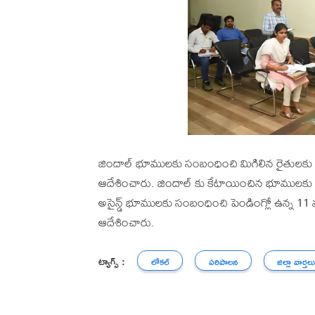
జిందాల్ భూముల‌కు సంబంధించి మిగిలిన రైతుల‌కు ప‌రి
ఆదేశించారు. జిందాల్ కు కేటాయించిన‌ భూముల‌కు స
అసైన్డ్ భూముల‌కు సంబంధించి పెండింగ్లో ఉన్న 11 మం
ఆదేశించారు.
ట్యాగ్స్ :
లోకల్
పరిపాలన
జిల్లా వార్తల