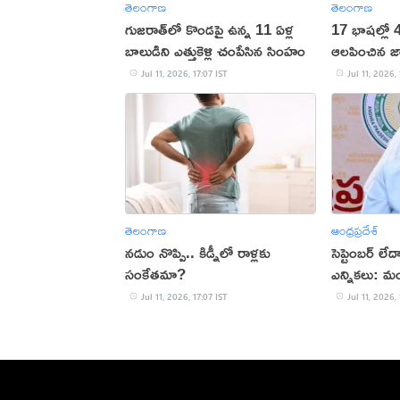
తెలంగాణ
తెలంగాణ
గుజరాత్‌లో కొండపై ఉన్న 11 ఏళ్ల
17 భాషల్లో 
బాలుడిని ఎత్తుకెళ్లి చంపేసిన సింహం
ఆలపించిన జ
Jul 11, 2026, 17:07 IST
Jul 11, 2026, 
తెలంగాణ
ఆంధ్రప్రదేశ్
నడుం నొప్పి.. కిడ్నీలో రాళ్లకు
సెప్టెంబర్ లేద
సంకేతమా?
ఎన్నికలు: మ
Jul 11, 2026, 17:07 IST
Jul 11, 2026, 