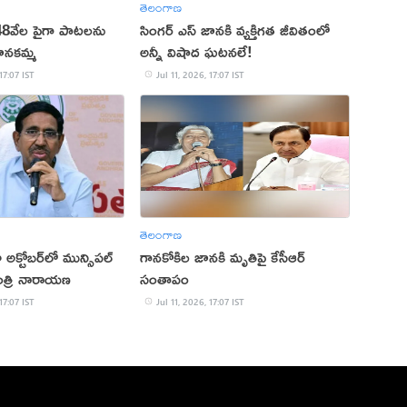
తెలంగాణ
48వేల పైగా పాటలను
సింగర్ ఎస్ జానకి వ్యక్తిగత జీవితంలో
ానకమ్మ
అన్నీ విషాద ఘటనలే!
17:07 IST
Jul 11, 2026, 17:07 IST
తెలంగాణ
ా అక్టోబర్‌లో మున్సిపల్
గానకోకిల జానకి మృతిపై కేసీఆర్
ంత్రి నారాయణ
సంతాపం
17:07 IST
Jul 11, 2026, 17:07 IST