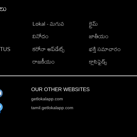
ీలు
Lokal - మగువ
క్రైమ్
వినోదం
జాతీయం
TATUS
కరోనా అప్‌డేట్స్
భక్తి సమాచారం
రాజకీయం
క్లాసిఫైడ్స్
OUR OTHER WEBSITES
getlokalapp.com
tamil.getlokalapp.com