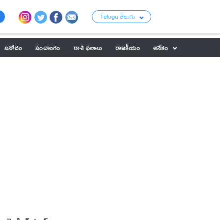
Telugu తెలుగు
వినోదం
పంచాంగం
రాశి ఫలాలు
రాజకీయం
అనేకం