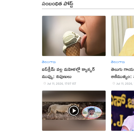
సంబంధిత పోస్ట్
తెలంగాణ
తెలంగాణ
ఐస్‌క్రీమ్ వల్ల మహిళల్లో క్యాన్సర్
తెలుగు గాయన
ముప్పు: నిపుణులు
ఆణిముత్యం: ప
Jul 11, 2026, 17:07 IST
Jul 11, 2026, 