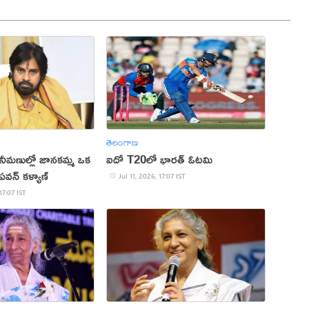
తెలంగాణ
ీమణుల్లో జానకమ్మ ఒక
ఐదో T20లో భారత్ ఓటమి
వన్ కళ్యాణ్
Jul 11, 2026, 17:07 IST
17:07 IST