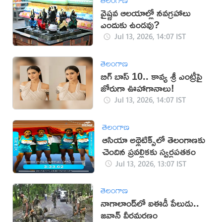
వైష్ణవ ఆలయాల్లో నవగ్రహాలు
ఎందుకు ఉండవు?
Jul 13, 2026, 14:07 IST
తెలంగాణ
బిగ్ బాస్ 10.. కావ్య శ్రీ ఎంట్రీపై
జోరుగా ఊహాగానాలు!
Jul 13, 2026, 14:07 IST
తెలంగాణ
ఆసియా అథ్లెటిక్స్‌లో తెలంగాణకు
చెందిన ప్రవల్లికకు స్వర్ణపతకం
Jul 13, 2026, 13:07 IST
తెలంగాణ
నాగాలాండ్‌లో ఐఈడీ పేలుడు..
జవాన్ వీరమరణం