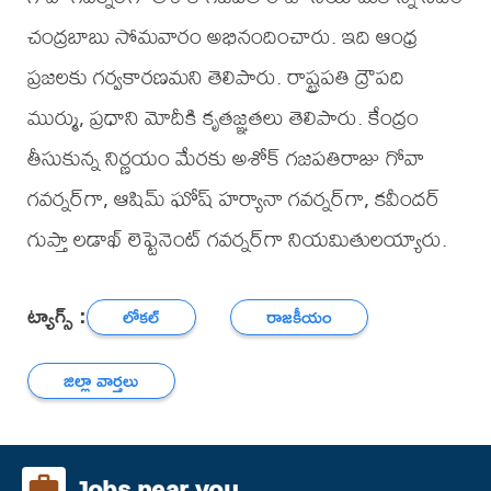
చంద్రబాబు సోమవారం అభినందించారు. ఇది ఆంధ్ర
ప్రజలకు గర్వకారణమని తెలిపారు. రాష్ట్రపతి ద్రౌపది
ముర్ము, ప్రధాని మోదీకి కృతజ్ఞతలు తెలిపారు. కేంద్రం
తీసుకున్న నిర్ణయం మేరకు అశోక్ గజపతిరాజు గోవా
గవర్నర్‌గా, ఆషిమ్ ఘోష్ హర్యానా గవర్నర్‌గా, కవీందర్
గుప్తా లడాఖ్ లెఫ్టెనెంట్ గవర్నర్‌గా నియమితులయ్యారు.
ట్యాగ్స్ :
లోకల్
రాజకీయం
జిల్లా వార్తలు
Jobs near you