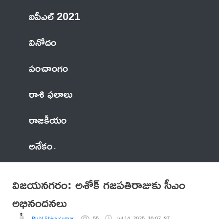
ఐపీఎల్ 2021
వినోదం
పంచాంగం
రాశి ఫలాలు
రాజకీయం
అనేకం
విజయనగరం: అశోక్ గజపతిరాజుకు సీఎం
అభినందనలు
By N Shiva Kumar
55
Jul 14, 2025, 10:07 IST