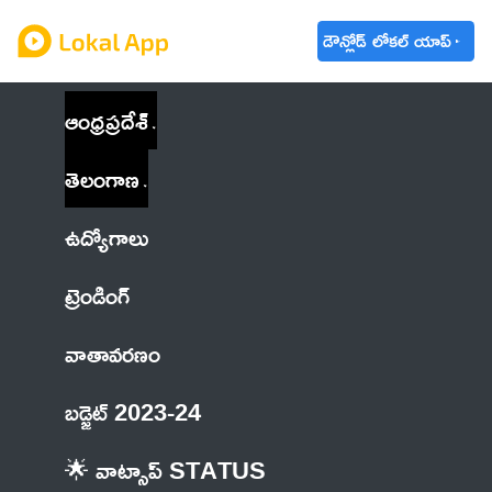
డౌన్లోడ్ లోకల్ యాప్
ఆంధ్రప్రదేశ్
తెలంగాణ
ఉద్యోగాలు
ట్రెండింగ్
వాతావరణం
బడ్జెట్ 2023-24
🌟 వాట్సాప్ STATUS