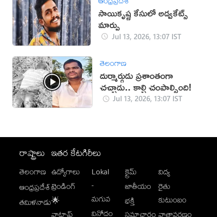
ఆంధ్రప్రదేశ్
సాయికృష్ణ కేసులో అడ్వకేట్స్
మార్పు
Jul 13, 2026, 13:07 IST
తెలంగాణ
దుర్మార్గుడు ప్రశాంతంగా
చచ్చాడు.. కాల్చి చంపాల్సింది!
Jul 13, 2026, 13:07 IST
రాష్ట్రాలు
ఇతర కేటగిరీలు
తెలంగాణ
ఉద్యోగాలు
Lokal
క్రైమ్
విద్య
-
ట్రెండింగ్
జాతీయం
రైతు
ఆంధ్రప్రదేశ్
మగువ
కుటుంబం
🌟
భక్తి
తమిళనాడు
వినోదం
వాట్సాప్
సమాచారం
వాతావరణం