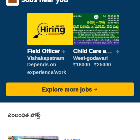
Field Officer
Child Care and
Patient care
Vishakapatnam
West-godavari
Depends on
₹18000 - ₹25000
experience/work
Explore more jobs
సంబంధిత పోస్ట్
తెలంగాణ