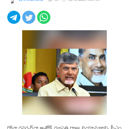
గోవా గవర్నర్‌గా అశోక్ గజపతి రాజు నియామకాన్ని సీఎం