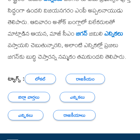
సిద్ధంగా ఉందని విజయనగరం ఎంపీ అప్పలనాయుడు
తెలిపారు. ఆదివారం అశోక్ బంగ్లాలో విలేకరులతో
మాట్లాడిన ఆయన, మాజీ సీఎం
జగన్
జమిలి
ఎన్నికలు
వస్తాయని చెబుతున్నారని, అలాంటి ఎన్నికల్లో ప్రజలు
జగన్‌కు బుద్ధి చెప్తారన్న నమ్మకం తమకుందని తెలిపారు.
ట్యాగ్స్ :
లోకల్
రాజకీయం
జిల్లా వార్తలు
ఎన్నికలు
ఎన్నికలు
రాజకీయాలు