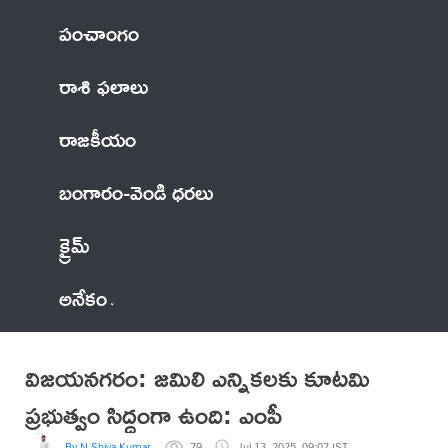
పంచాంగం
రాశి ఫలాలు
రాజకీయం
బంగారం-వెండి ధరలు
క్రైమ్
అనేకం
విజయనగరం: జమిలి ఎన్నికలకు కూటమి
ప్రభుత్వం సిద్ధంగా ఉంది: ఎంపీ
By N Shiva Kumar
79
Jul 13, 2025, 09:07 IST