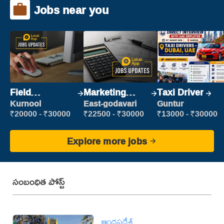
Jobs near you
Field
Marketing
Taxi Driver
Marketing
Executive
Kurnool
East-godavari
Guntur
Executive
₹20000 - ₹30000
₹22500 - ₹30000
₹13000 - ₹30000
Explore more jobs
సంబంధిత పోస్ట్
ఆంధ్రప్రదేశ్