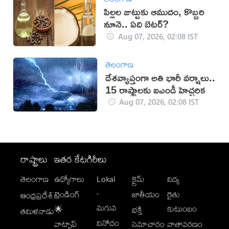
పిల్లల జుట్టుకు ఆముదం, కొబ్బరి
నూనె.. ఏది బెటర్?
Aug 07, 2026, 02:08 IST
తెలంగాణ
దేశవ్యాప్తంగా అతి భారీ వర్షాలు..
15 రాష్ట్రాలకు ఐఎండీ హెచ్చరిక
Aug 07, 2026, 02:08 IST
రాష్ట్రాలు
ఇతర కేటగిరీలు
తెలంగాణ
ఉద్యోగాలు
Lokal
క్రైమ్
విద్య
-
ట్రెండింగ్
జాతీయం
రైతు
ఆంధ్రప్రదేశ్
మగువ
కుటుంబం
🌟
భక్తి
తమిళనాడు
వినోదం
వాట్సాప్
సమాచారం
వాతావరణం