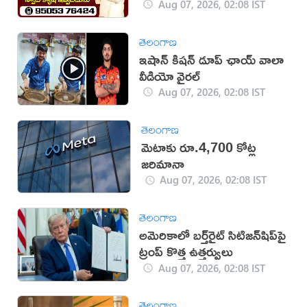
Aug 07, 2026, 02:08 IST
తెలంగాణ
ఇషాన్ కిషన్ డూప్ ఛాయ్ వాలా
వీడియో వైరల్
Aug 07, 2026, 02:08 IST
తెలంగాణ
మెటాకు రూ.4,700 కోట్ల
జరిమానా
Aug 07, 2026, 02:08 IST
తెలంగాణ
అమెరికాలో బర్త్‌రైట్ సిటిజన్‌షిప్‌పై
ట్రంప్ కొత్త ఉత్తర్వులు
Aug 07, 2026, 02:08 IST
తెలంగాణ