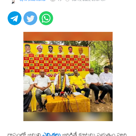
రాష్ట్రంలో జమిలి
ఎన్నికలు
జరిగితే కూటమి ప్రభుత్వం పూర్తి