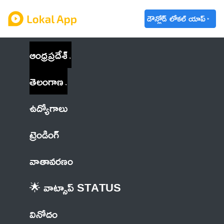
డౌన్లోడ్ లోకల్ యాప్
ఆంధ్రప్రదేశ్
తెలంగాణ
ఉద్యోగాలు
ట్రెండింగ్
వాతావరణం
🌟 వాట్సాప్ STATUS
వినోదం