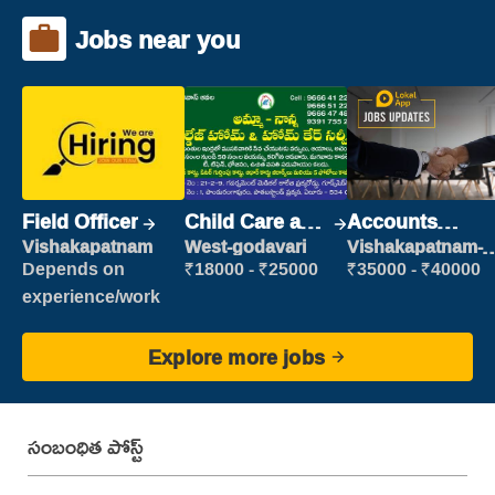
Jobs near you
Field Officer
Child Care and
Accounts
Patient care
Clerk
Vishakapatnam
West-godavari
Vishakapatnam-
new
Depends on
₹18000 - ₹25000
₹35000 - ₹40000
experience/work
Explore more jobs
సంబంధిత పోస్ట్