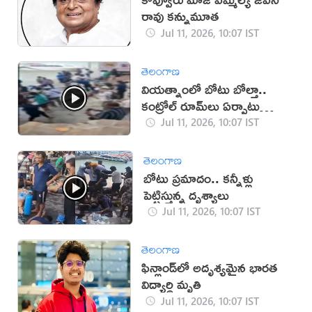
రావు కన్నుమూత
Jul 11, 2026, 10:07 IST
తెలంగాణ
వియత్నాంలో బోటు బోల్తా..
కంట్రోల్ రూమ్‌లు ఏర్పాటు
(వీడియో)
Jul 11, 2026, 10:07 IST
తెలంగాణ
బోటు ప్రమాదం.. కన్నీళ్లు
పెట్టిస్తున్న దృశ్యాలు
Jul 11, 2026, 10:07 IST
తెలంగాణ
ఫిన్లాండ్‌లో అదృశ్యమైన భారత
విద్యార్థి మృతి
Jul 11, 2026, 10:07 IST