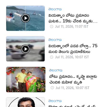
తెలంగాణ
వియత్నాం బోటు ప్రమాదం
ఘటన.. 19కు చేరిన మృతుల
సంఖ్య
Jul 11, 2026, 11:07 IST
తెలంగాణ
వియత్నాంలో పడవ బోల్తా.. 75
మంది తెలుగు ప్రయాణికులు
Jul 11, 2026, 10:07 IST
తెలంగాణ
బోటు ప్రమాదం.. కృష్ణా జిల్లాకు
చెందిన మహిళ మృతి
Jul 11, 2026, 10:07 IST
తెలంగాణ
కొవ్వూరు మాజీ ఎమ్మెల్యే జీ‌ఎస్