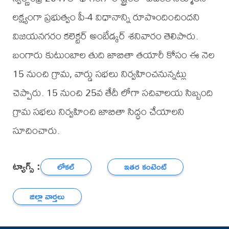
లక్ష్యంగా ప్రభుత్వం పీ-4 విధానాన్ని రూపొందించిందని
విజయనగరం కలెక్టర్ అంబేడ్కర్ శనివారం తెలిపారు.
బంగారు కుటుంబాల తుది జాబితా తయారీ కోసం ఈ నెల
15 నుంచి గ్రామ, వార్డు సభలు నిర్వహించనున్నట్లు
చెప్పారు. 15 నుంచి 25వ తేదీ లోగా సచివాలయ సిబ్బంది
గ్రామ సభలు నిర్వహించి జాబితా సిద్ధం చేయాలని
సూచించారు.
ట్యాగ్స్ :
లోకల్
ఇతర కంటెంట్
జిల్లా వార్తలు