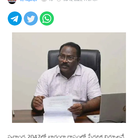
స్వర్ణాంధ్ర 2047లో భాగంగా రాష్ట్రంలో పేదరిక నిర్మూలనే