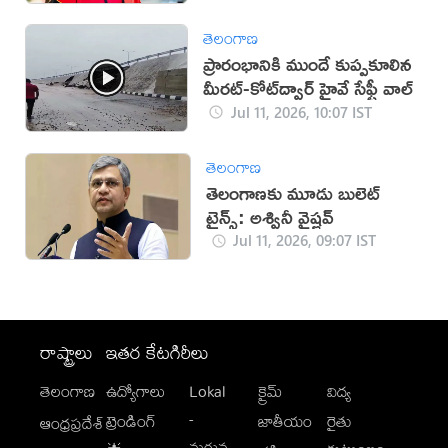
తెలంగాణ
ప్రారంభానికి ముందే కుప్పకూలిన
మీరట్-కోట్‌ద్వార్ హైవే సేఫ్టీ వాల్
Jul 11, 2026, 10:07 IST
తెలంగాణ
తెలంగాణకు మూడు బులెట్
ట్రైన్స్: అశ్వినీ వైష్ణవ్
Jul 11, 2026, 09:07 IST
రాష్ట్రాలు
ఇతర కేటగిరీలు
తెలంగాణ
ఉద్యోగాలు
Lokal
క్రైమ్
విద్య
-
ట్రెండింగ్
జాతీయం
రైతు
ఆంధ్రప్రదేశ్
మగువ