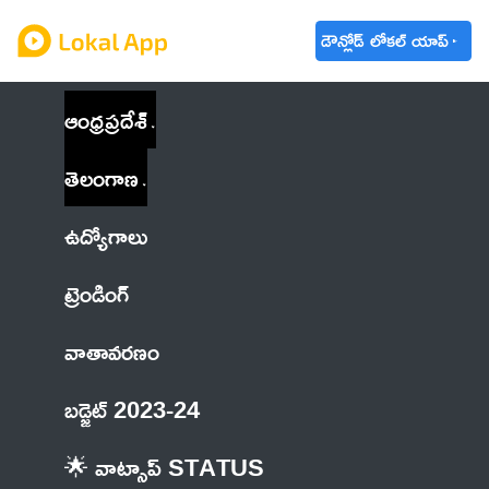
డౌన్లోడ్ లోకల్ యాప్
ఆంధ్రప్రదేశ్
తెలంగాణ
ఉద్యోగాలు
ట్రెండింగ్
వాతావరణం
బడ్జెట్ 2023-24
🌟 వాట్సాప్ STATUS