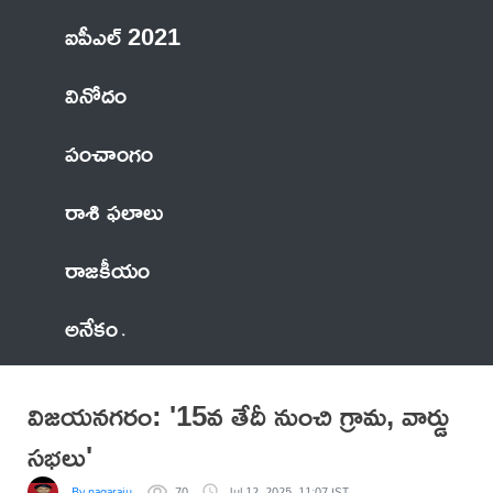
ఐపీఎల్ 2021
వినోదం
పంచాంగం
రాశి ఫలాలు
రాజకీయం
అనేకం
విజయనగరం: '15వ తేదీ నుంచి గ్రామ, వార్డు
సభలు'
By nagaraju
70
Jul 12, 2025, 11:07 IST