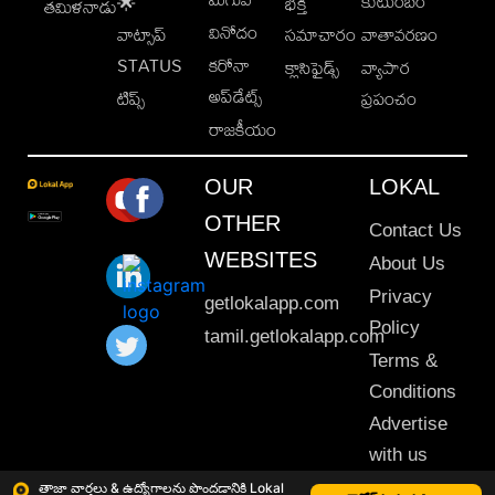
కుటుంబం
🌟
భక్తి
తమిళనాడు
వినోదం
వాట్సాప్
సమాచారం
వాతావరణం
STATUS
కరోనా
క్లాసిఫైడ్స్
వ్యాపార
అప్‌డేట్స్
టిప్స్
ప్రపంచం
రాజకీయం
OUR
LOKAL
OTHER
Contact Us
WEBSITES
About Us
Privacy
getlokalapp.com
Policy
tamil.getlokalapp.com
Terms &
Conditions
Advertise
with us
Sitemap
తాజా వార్తలు & ఉద్యోగాలను పొందడానికి Lokal