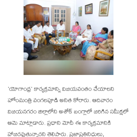
'యోగాంధ్ర' కార్యక్రమాన్ని విజయవంతం చేయాలని
హోంమంత్రి వంగలపూడి అనిత కోరారు. ఆదివారం
విజయనగరం జిల్లాలోని అశోక్ బంగ్లాలో జరిగిన సమీక్షలో
ఆమె మాట్లాడారు. ప్రధాని మోదీ ఈ కార్యక్రమానికి
హాజరవుతున్నారని తెలిపారు. ప్రజాప్రతినిధులు,