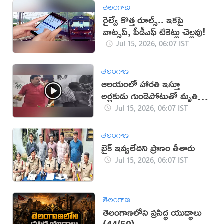
తెలంగాణ
రైల్వే కొత్త రూల్స్.. ఇకపై
వాట్సప్, పీడీఎఫ్ టికెట్లు చెల్లవు!
Jul 15, 2026, 06:07 IST
తెలంగాణ
ఆలయంలో హారతి ఇస్తూ
అర్చకుడు గుండెపోటుతో మృతి
(వీడియో)
Jul 15, 2026, 06:07 IST
తెలంగాణ
బైక్ ఇవ్వలేదని ప్రాణం తీశారు
Jul 15, 2026, 06:07 IST
తెలంగాణ
తెలంగాణలోని ప్రసిద్ధ యుద్ధాలు