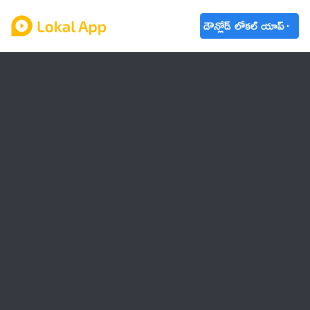
డౌన్లోడ్ లోకల్ యాప్
ఆంధ్రప్రదేశ్
తెలంగాణ
ఉద్యోగాలు
ట్రెండింగ్
వాతావరణం
బడ్జెట్ 2023-24
🌟 వాట్సాప్ STATUS