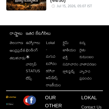
(44/50)
Jul 15, 2026, 05:07 IST
రాష్ట్రాలు
ఇతర కేటగిరీలు
తెలంగాణ
ఉద్యోగాలు
Lokal
క్రైమ్
విద్య
-
ట్రెండింగ్
జాతీయం
రైతు
ఆంధ్రప్రదేశ్
మగువ
కుటుంబం
🌟
భక్తి
తమిళనాడు
వినోదం
వాట్సాప్
సమాచారం
వాతావరణం
STATUS
కరోనా
క్లాసిఫైడ్స్
వ్యాపార
అప్‌డేట్స్
టిప్స్
ప్రపంచం
రాజకీయం
OUR
LOKAL
OTHER
Contact Us