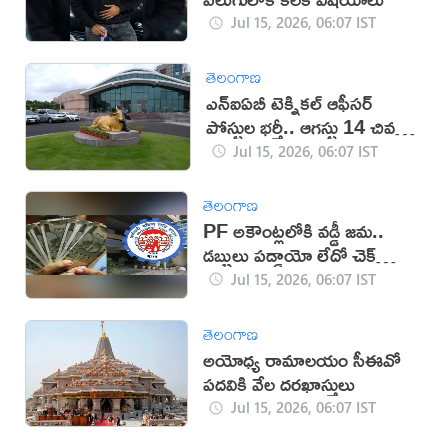
Jul 15, 2026, 06:07 IST
తెలంగాణ
ఎన్ఐఏబీ టెక్నికల్ ఆఫీసర్
పోస్టుల భర్తీ.. ఆగస్టు 14 చివరి
తేదీ
Jul 15, 2026, 06:07 IST
తెలంగాణ
PF అకౌంట్లలోకి వడ్డీ జమ..
డబ్బులు పడ్డాయో లేదో చెక్
చేసుకోండి ఇలా!
Jul 15, 2026, 06:07 IST
తెలంగాణ
అయోధ్య రామాలయం సీఈవో
పదవికి వేల దరఖాస్తులు
Jul 15, 2026, 06:07 IST