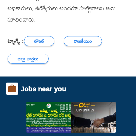
అధికారులు, ఉద్యోగులు అందరూ పాల్గొనాలని ఆమె
సూచించారు.
ట్యాగ్స్ :
లోకల్
రాజకీయం
జిల్లా వార్తలు
Jobs near you