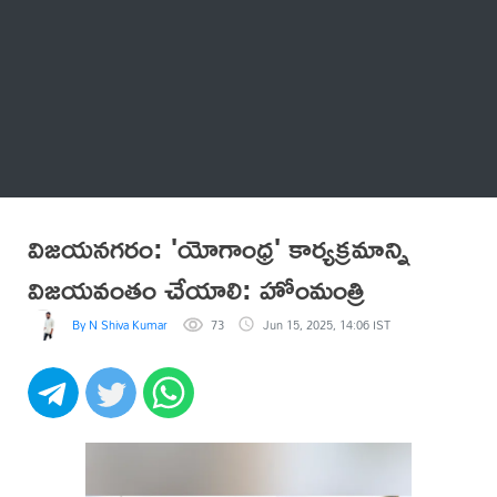
Thatstelugu
బిగ్ బాస్
అనేకం
విజయనగరం: 'యోగాంధ్ర' కార్యక్రమాన్ని
విజయవంతం చేయాలి: హోంమంత్రి
By N Shiva Kumar
73
Jun 15, 2025, 14:06 IST