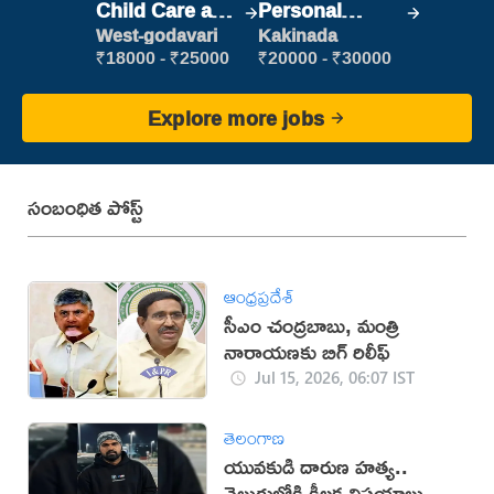
Child Care and
Personal
Patient care
Assistant
West-godavari
Kakinada
₹18000 - ₹25000
₹20000 - ₹30000
Explore more jobs
సంబంధిత పోస్ట్
ఆంధ్రప్రదేశ్
సీఎం చంద్రబాబు, మంత్రి
నారాయణకు బిగ్ రిలీఫ్
Jul 15, 2026, 06:07 IST
తెలంగాణ
యువకుడి దారుణ హత్య..
వెలుగులోకి కీలక విషయాలు