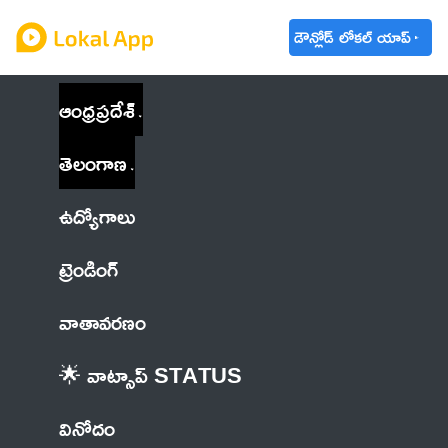
డౌన్లోడ్ లోకల్ యాప్
ఆంధ్రప్రదేశ్
తెలంగాణ
ఉద్యోగాలు
ట్రెండింగ్
వాతావరణం
🌟 వాట్సాప్ STATUS
వినోదం