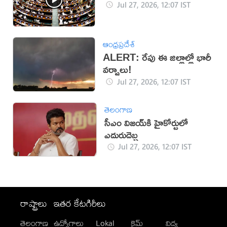
Jul 27, 2026, 12:07 IST
ఆంధ్రప్రదేశ్
ALERT: రేపు ఈ జిల్లాల్లో భారీ
వర్షాలు!
Jul 27, 2026, 12:07 IST
తెలంగాణ
సీఎం విజయ్‌కి హైకోర్టులో
ఎదురుదెబ్బ
Jul 27, 2026, 12:07 IST
రాష్ట్రాలు
ఇతర కేటగిరీలు
తెలంగాణ
ఉద్యోగాలు
Lokal
క్రైమ్
విద్య