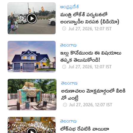
ఆంధ్రప్రదేశ్
మంత్రి లోకేశ్ పర్యటనలో
అంగన్వాడీల నిరసన (వీడియో)
Jul 27, 2026, 12:07 IST
తెలంగాణ
ఇల్లు కొనేముందు ఈ విషయాలు
తప్పక తెలుసుకోండి!
Jul 27, 2026, 12:07 IST
తెలంగాణ
అరుణాచలం మోక్షమార్గంలో వీరికి
నో ఎంట్రీ
Jul 27, 2026, 12:07 IST
తెలంగాణ
లోక్‌సభ రేపటికి వాయిదా