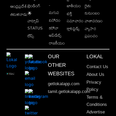
-
ట్రెండింగ్
జాతీయం
రైతు
ఆంధ్రప్రదేశ్
మగువ
కుటుంబం
🌟
భక్తి
తమిళనాడు
వినోదం
వాట్సాప్
సమాచారం
వాతావరణం
STATUS
కరోనా
క్లాసిఫైడ్స్
వ్యాపార
అప్‌డేట్స్
టిప్స్
ప్రపంచం
రాజకీయం
OUR
LOKAL
OTHER
Contact Us
WEBSITES
About Us
Privacy
getlokalapp.com
Policy
tamil.getlokalapp.com
Terms &
Conditions
Advertise