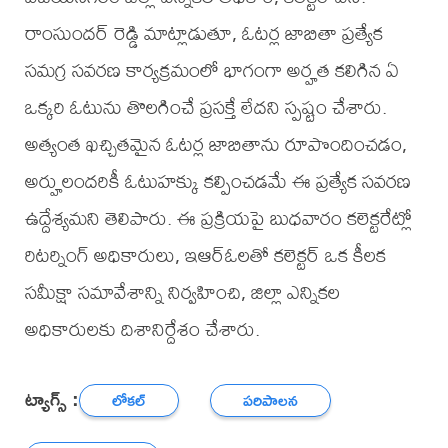
రాంసుందర్ రెడ్డి మాట్లాడుతూ, ఓటర్ల జాబితా ప్రత్యేక
సమగ్ర సవరణ కార్యక్రమంలో భాగంగా అర్హత కలిగిన ఏ
ఒక్కరి ఓటును తొలగించే ప్రసక్తే లేదని స్పష్టం చేశారు.
అత్యంత ఖచ్చితమైన ఓటర్ల జాబితాను రూపొందించడం,
అర్హులందరికీ ఓటుహక్కు కల్పించడమే ఈ ప్రత్యేక సవరణ
ఉద్దేశ్యమని తెలిపారు. ఈ ప్రక్రియపై బుధవారం కలెక్టరేట్లో
రిటర్నింగ్ అధికారులు, ఇఆర్ఓలతో కలెక్టర్ ఒక కీలక
సమీక్షా సమావేశాన్ని నిర్వహించి, జిల్లా ఎన్నికల
అధికారులకు దిశానిర్దేశం చేశారు.
ట్యాగ్స్ :
లోకల్
పరిపాలన