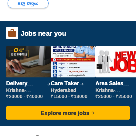
జిల్లా వార్తలు
Jobs near you
Delivery
Care Taker
Area Sales
Executive
Manager (Field
Krishna-
Hyderabad
Krishna-
vijayawada
vijayawada
Sales)
₹20000 - ₹40000
₹15000 - ₹18000
₹25000 - ₹25000
Explore more jobs