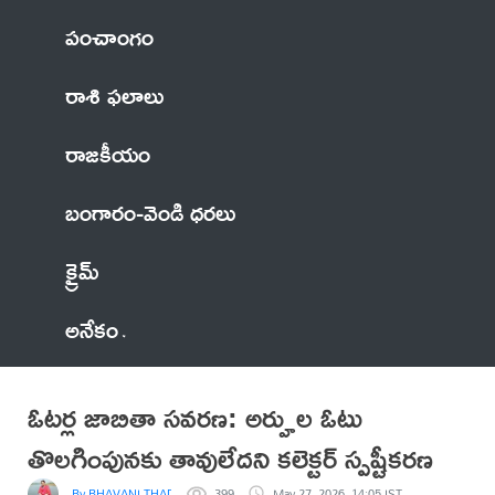
పంచాంగం
రాశి ఫలాలు
రాజకీయం
బంగారం-వెండి ధరలు
క్రైమ్
అనేకం
ఓటర్ల జాబితా సవరణ: అర్హుల ఓటు
తొలగింపునకు తావులేదని కలెక్టర్ స్పష్టీకరణ
By BHAVANI THADI
399
May 27, 2026, 14:05 IST