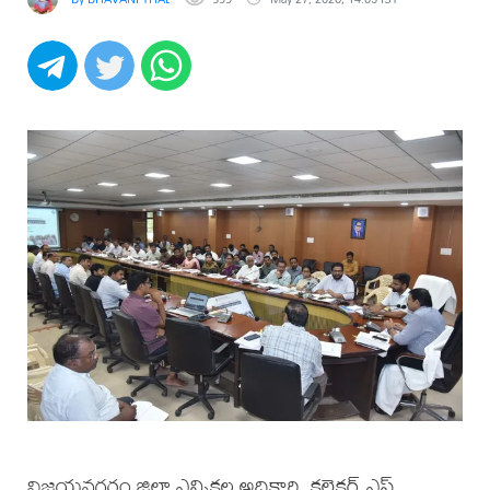
విజయనగరం జిల్లా ఎన్నికల అధికారి, కలెక్టర్ ఎస్.