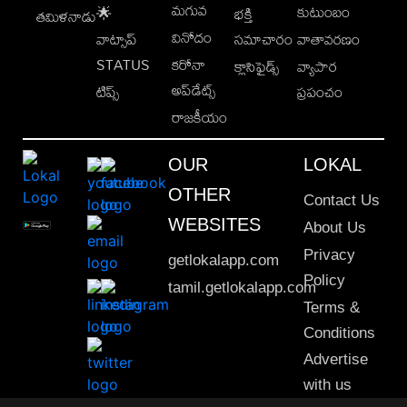
మగువ
కుటుంబం
🌟
భక్తి
తమిళనాడు
వినోదం
వాట్సాప్
సమాచారం
వాతావరణం
STATUS
కరోనా
క్లాసిఫైడ్స్
వ్యాపార
అప్‌డేట్స్
టిప్స్
ప్రపంచం
రాజకీయం
OUR
LOKAL
OTHER
Contact Us
WEBSITES
About Us
Privacy
getlokalapp.com
Policy
tamil.getlokalapp.com
Terms &
Conditions
Advertise
with us