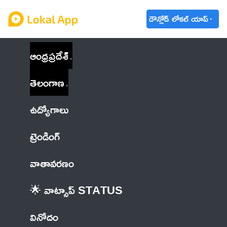
డౌన్లోడ్ లోకల్ యాప్
ఆంధ్రప్రదేశ్
తెలంగాణ
ఉద్యోగాలు
ట్రెండింగ్
వాతావరణం
🌟 వాట్సాప్ STATUS
వినోదం