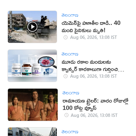
తెలంగాణ
యెమెన్‌పై హూతీల దాడి.. 40
మంది సైనికులు మృతి!
Aug 06, 2026, 13:08 IST
తెలంగాణ
మూడు రకాల మందులను
క్యాన్సర్ కారకాలుగా గుర్తించిన
WHO
Aug 06, 2026, 13:08 IST
తెలంగాణ
రామాయణ ట్రైలర్: వారం రోజుల్లో
100 కోట్ల వ్యూస్
Aug 06, 2026, 13:08 IST
తెలంగాణ