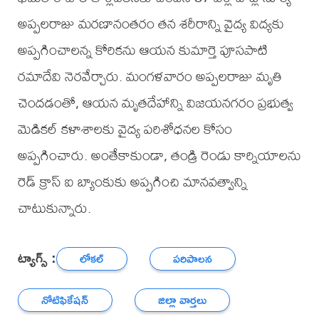
అప్పలరాజు మరణానంతరం తన శరీరాన్ని వైద్య విద్యకు
అప్పగించాలన్న కోరికను ఆయన కుమార్తె పూసపాటి
రమాదేవి నెరవేర్చారు. మంగళవారం అప్పలరాజు మృతి
చెందడంతో, ఆయన మృతదేహాన్ని విజయనగరం ప్రభుత్వ
మెడికల్ కళాశాలకు వైద్య పరిశోధనల కోసం
అప్పగించారు. అంతేకాకుండా, తండ్రి రెండు కార్నియాలను
రెడ్ క్రాస్ ఐ బ్యాంకుకు అప్పగించి మానవత్వాన్ని
చాటుకున్నారు.
ట్యాగ్స్ :
లోకల్
పరిపాలన
నోటిఫికేషన్
జిల్లా వార్తలు