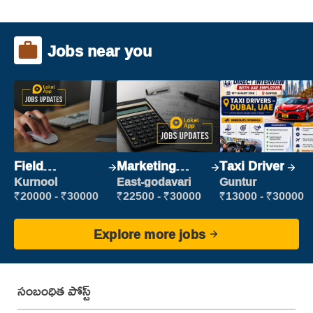
Jobs near you
Field
Marketing
Taxi Driver
Marketing
Executive
Kurnool
East-godavari
Guntur
Executive
₹20000 - ₹30000
₹22500 - ₹30000
₹13000 - ₹30000
Explore more jobs
సంబంధిత పోస్ట్