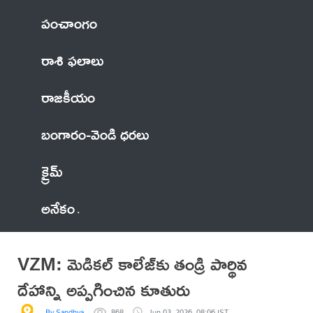
పంచాంగం
రాశి ఫలాలు
రాజకీయం
బంగారం-వెండి ధరలు
క్రైమ్
అనేకం
VZM: మెడికల్ కాలేజ్‌కు తండ్రి పార్థివ
దేహాన్ని అప్పగించిన కూతురు
By Sandhya
868
Jun 03, 2026, 08:06 IST