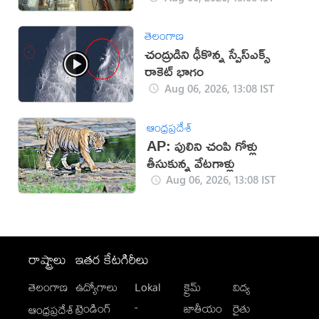
తెలంగాణ
చంద్రుడిని ఢీకొన్న స్పేస్‌ఎక్స్
రాకెట్ భాగం
Aug 06, 2026, 13:08 IST
ఆంధ్రప్రదేశ్
AP: పులిని చంపి గోళ్లు
తీసుకున్న వేటగాళ్లు
Aug 06, 2026, 13:08 IST
రాష్ట్రాలు
ఇతర కేటగిరీలు
తెలంగాణ
ఉద్యోగాలు
Lokal
క్రైమ్
విద్య
-
ట్రెండింగ్
జాతీయం
రైతు
ఆంధ్రప్రదేశ్