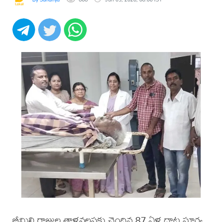
భీమిలి రాజుల తాళ్లవలసకు చెందిన 87 ఏళ్ల దాట్ల సూర్య