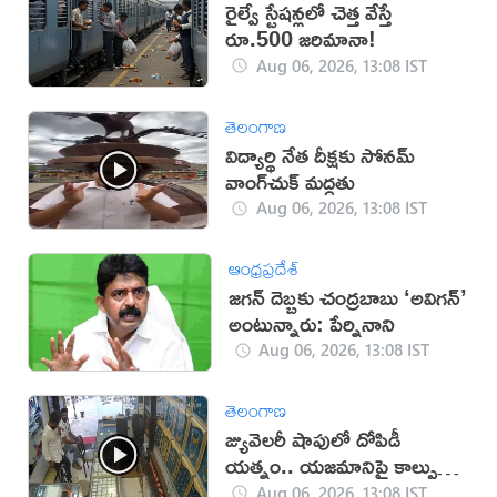
రైల్వే స్టేషన్లలో చెత్త వేస్తే
రూ.500 జరిమానా!
Aug 06, 2026, 13:08 IST
తెలంగాణ
విద్యార్థి నేత దీక్షకు సోనమ్
వాంగ్‌చుక్ మద్దతు
Aug 06, 2026, 13:08 IST
ఆంధ్రప్రదేశ్
జగన్ దెబ్బకు చంద్రబాబు ‘అవిగన్’
అంటున్నారు: పేర్నినాని
Aug 06, 2026, 13:08 IST
తెలంగాణ
జ్యువెలరీ షాపులో దోపిడీ
యత్నం.. యజమానిపై కాల్పులు
(వీడియో)
Aug 06, 2026, 13:08 IST