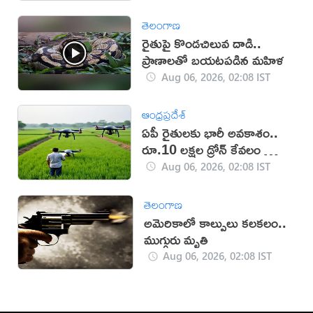
తెలంగాణ
రైతుపై కొండచిలువ దాడి..
ప్రాణాలతో బయటపడిన మహిళ
Aug 06, 2026, 02:08 IST
ఆంధ్రప్రదేశ్
ఏపీ రైతులకు భారీ అవకాశం..
రూ.10 లక్షల డ్రోన్ కేవలం రూ.2
లక్షలకే!
Aug 06, 2026, 02:08 IST
తెలంగాణ
అమెరికాలో కాల్పులు కలకలం..
ముగ్గురు మృతి
Aug 06, 2026, 02:08 IST