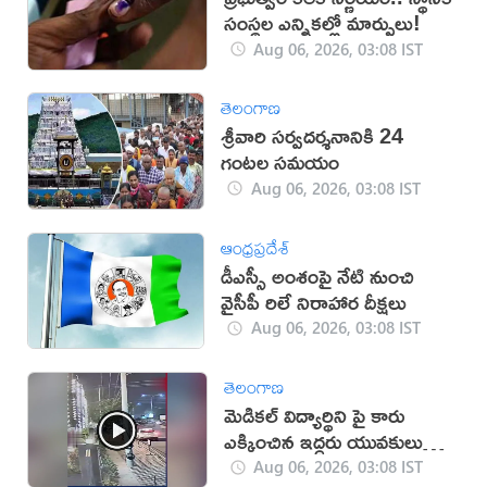
సంస్థల ఎన్నికల్లో మార్పులు!
Aug 06, 2026, 03:08 IST
తెలంగాణ
శ్రీవారి సర్వదర్శనానికి 24
గంటల సమయం
Aug 06, 2026, 03:08 IST
ఆంధ్రప్రదేశ్
డీఎస్సీ అంశంపై నేటి నుంచి
వైసీపీ రిలే నిరాహార దీక్షలు
Aug 06, 2026, 03:08 IST
తెలంగాణ
మెడికల్ విద్యార్థిని పై కారు
ఎక్కించిన ఇద్దరు యువకులు
(వీడియో)
Aug 06, 2026, 03:08 IST