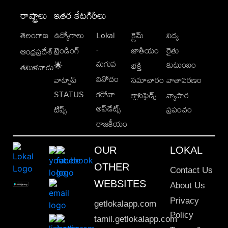
రాష్ట్రాలు
ఇతర కేటగిరీలు
తెలంగాణ
ఉద్యోగాలు
Lokal
క్రైమ్
విద్య
-
ట్రెండింగ్
జాతీయం
రైతు
ఆంధ్రప్రదేశ్
మగువ
కుటుంబం
🌟
భక్తి
తమిళనాడు
వినోదం
వాట్సాప్
సమాచారం
వాతావరణం
STATUS
కరోనా
క్లాసిఫైడ్స్
వ్యాపార
అప్‌డేట్స్
టిప్స్
ప్రపంచం
రాజకీయం
OUR
LOKAL
OTHER
Contact Us
WEBSITES
About Us
Privacy
getlokalapp.com
Policy
tamil.getlokalapp.com