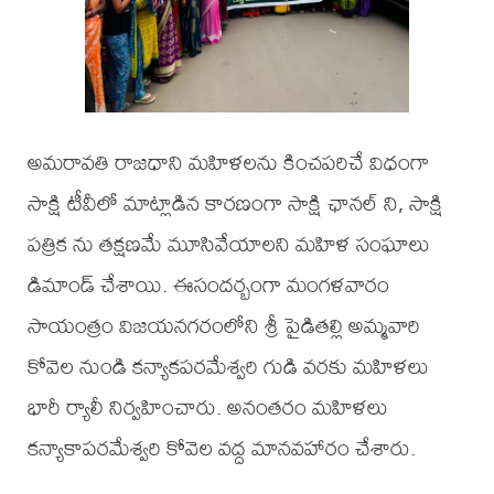
అమరావతి రాజధాని మహిళలను కించపరిచే విధంగా
సాక్షి టీవీలో మాట్లాడిన కారణంగా సాక్షి ఛానల్ ని, సాక్షి
పత్రిక ను తక్షణమే మూసివేయాలని మహిళ సంఘాలు
డిమాండ్ చేశాయి. ఈసందర్బంగా మంగళవారం
సాయంత్రం విజయనగరంలోని శ్రీ పైడితల్లి అమ్మవారి
కోవెల నుండి కన్యాకపరమేశ్వరి గుడి వరకు మహిళలు
భారీ ర్యాలీ నిర్వహించారు. అనంతరం మహిళలు
కన్యాకాపరమేశ్వరి కోవెల వద్ద మానవహారం చేశారు.