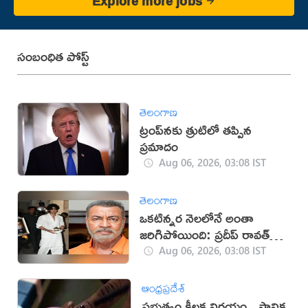
Explore more jobs
సంబంధిత పోస్ట్
తెలంగాణ
ట్రంప్‌నకు త్రుటిలో తప్పిన
ప్రమాదం
Aug 06, 2026, 03:08 IST
తెలంగాణ
ఒకటిన్నర నెలలోనే అంతా
జరిగిపోయింది: ప్రదీప్ రావత్
కుమారుడు
Aug 06, 2026, 03:08 IST
ఆంధ్రప్రదేశ్
ప్రభుత్వం కీలక నిర్ణయం.. స్థానిక