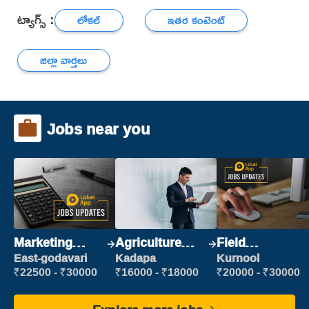
ట్యాగ్స్ :
లోకల్
ఇతర కంటెంట్
జిల్లా వార్తలు
Jobs near you
Marketing
Agriculture
Field
Executive
Labour
Marketing
East-godavari
Kadapa
Kurnool
Executive
₹22500 - ₹30000
₹16000 - ₹18000
₹20000 - ₹30000