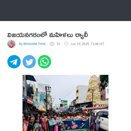
అనేకం
విజయనగరంలో మహిళలు ర్యాలీ
By BHAVANI THADI
52
Jun 10, 2025, 13:06 IST