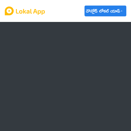
డౌన్లోడ్ లోకల్ యాప్
ఆంధ్రప్రదేశ్
తెలంగాణ
ఉద్యోగాలు
ట్రెండింగ్
వాతావరణం
🌟 వాట్సాప్ STATUS
వినోదం