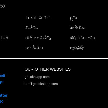
ీలు
Lokal - మగువ
క్రైమ్
వినోదం
జాతీయం
TATUS
కరోనా అప్‌డేట్స్
భక్తి సమాచారం
రాజకీయం
క్లాసిఫైడ్స్
OUR OTHER WEBSITES
getlokalapp.com
tamil.getlokalapp.com