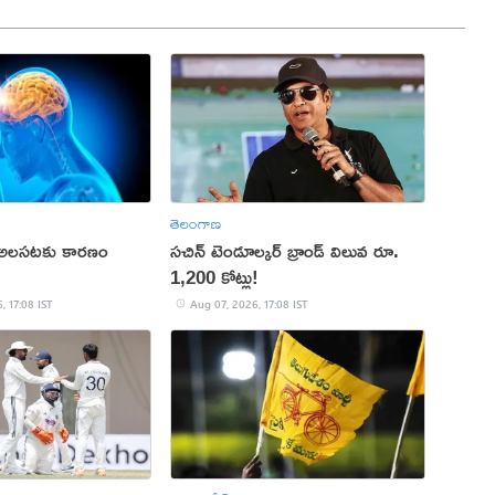
తెలంగాణ
 అలసటకు కారణం
సచిన్ టెండూల్కర్ బ్రాండ్ విలువ రూ.
1,200 కోట్లు!
, 17:08 IST
Aug 07, 2026, 17:08 IST