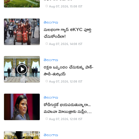
Aug 07, 2026, 15:08 IST
తెలంగాణ
సులభంగా గ్యాస్ eKYC పూర్తి
చేసుకోండిలా!
Aug 07, 2026, 14:08 IST
తెలంగాణ
రక్షణ ఒప్పందం చేసుకున్న పాక్‌-
సౌదీ-తుర్కియే
Aug 07, 2026, 12:08 IST
తెలంగాణ
కోడిగుడ్లకే భయపడుతున్నారా..
మహువా మోయిత్రాకు సుప్రీం
చురకలు
Aug 07, 2026, 12:08 IST
తెలంగాణ