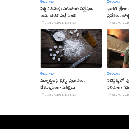
తెలంగాణ
తెలంగాణ
పెద్ది సినిమాపై పరుచూరి విశ్లేషణ..
భారత్-శ్రీలం
రామ్ చరణ్ వల్లే హిట్!
ప్రవేశం.. బోర
Aug 07, 2026, 17:08 IST
Aug 07, 2026
తెలంగాణ
తెలంగాణ
విద్యార్థులపై డ్రగ్స్ ప్రభావం..
నెట్‌ఫ్లిక్స్‌లో
దేశవ్యాప్తంగా పరీక్షలు
సినిమాగా ‘ధు
Aug 07, 2026, 17:08 IST
Aug 07, 2026