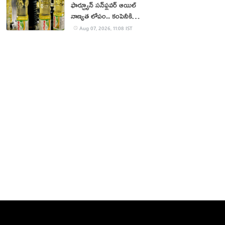
ఫార్చ్యూన్ సన్‌ఫ్లవర్ ఆయిల్
నాణ్యత లోపం.. కంపెనీకి
జరిమానా
Aug 07, 2026, 11:08 IST