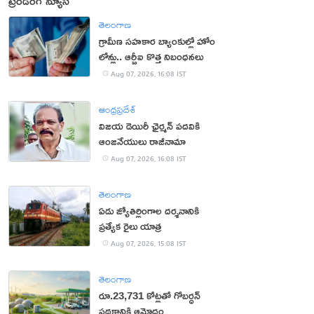
ట్రెండింగ్ న్యూస్
తెలంగాణ
గ్రామీణ సహకార బ్యాంకుల్లో హోం
లోన్లు.. ఆర్బీఐ కొత్త నిబంధనలు
Aug 07, 2026, 16:08 IST
ఆంధ్రప్రదేశ్
విజయ డెయిరీ ఛైర్మన్ పదవికి
ఆంజనేయులు రాజీనామా
Aug 07, 2026, 16:08 IST
తెలంగాణ
ఏడు జ్యోతిర్లింగాల దర్శనానికి
ప్రత్యేక రైలు యాత్ర
Aug 07, 2026, 15:08 IST
తెలంగాణ
రూ.23,731 కోట్లతో గోబర్ధన్
పథకానికి ఆమోదం