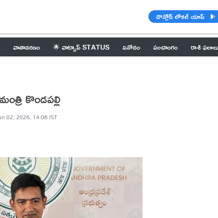
డౌన్లోడ్ లోకల్ యాప్
వాతావరణం
🌟 వాట్సాప్ STATUS
వినోదం
పంచాంగం
రాశి ఫలాల
 మంత్రి కొండపల్లి
un 02, 2026, 14:06 IST