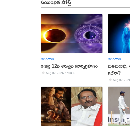
సంబంధిత పోస్ట్
తెలంగాణ
తెలంగాణ
ఆగస్టు 12న అరుదైన సూర్యగ్రహణం
మతిమరుపు,
ఇదేనా?
Aug 07, 2026, 17:08 IST
Aug 07, 2026