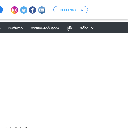
Telugu తెలుగు
ు
రాజకీయం
బంగారం-వెండి ధరలు
క్రైమ్
అనేకం