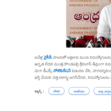
ఐదేళ్ల
వైసీపీ
పాలనలో లక్షలాది మంది నిరుద్యోగులను మ
అర్హత లేదని మంత్రి కొండపల్లి శ్రీనివాస్ తీవ్రంగా
మెగా డీఎస్సీ
నోటిఫికేషన్
విడుదల చేసి, పారదర్శకంగ
భర్తీ చేయని చెత్త రికార్డు జగన్‌దేనని, నిరుద్యోగ
ట్యాగ్స్ :
లోకల్
రాజకీయం
జిల్లా వార్తల