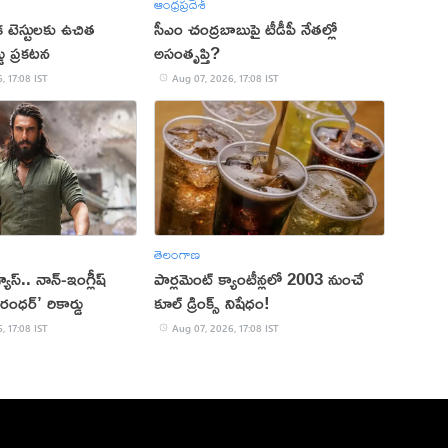
ఆంధ్రప్రదేశ్
క టెస్టులకు ఉచిత
సీఎం చంద్రబాబుపై టీడీపీ నేతల్లో
్డు ప్రకటన
అసంతృప్తి?
, 17:08 IST
Aug 07, 2026, 17:08 IST
తెలంగాణ
 వ్యూస్.. నాన్-ఇంగ్లీష్
పార్లమెంట్ క్యాంటీన్లలో 2003 నుంచే
రంధర్’ రికార్డు
కూల్ డ్రింక్స్ నిషేధం!
, 17:08 IST
Aug 07, 2026, 17:08 IST