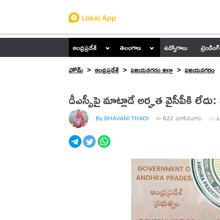
ఆంధ్రప్రదేశ్
తెలంగాణ
ఉద్యోగాలు
ట్రెండింగ్
హోమ్
ఆంధ్రప్రదేశ్
విజయనగరం జిల్లా
విజయనగరం
డీఎస్సీపై మాట్లాడే అర్హత వైసీపీకి లేదు:
By BHAVANI THADI
622
చూసినవారు
J