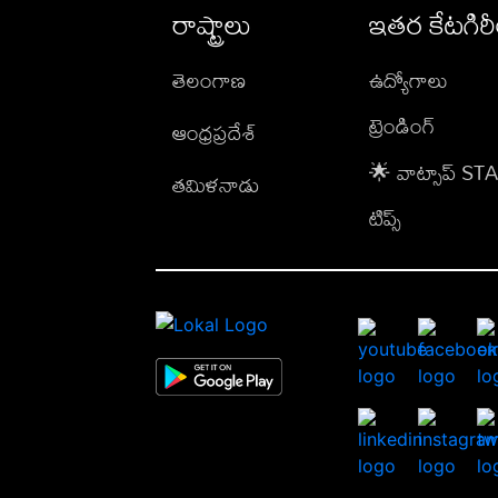
రాష్ట్రాలు
ఇతర కేటగిర
తెలంగాణ
ఉద్యోగాలు
ట్రెండింగ్
ఆంధ్రప్రదేశ్
🌟 వాట్సాప్ S
తమిళనాడు
టిప్స్