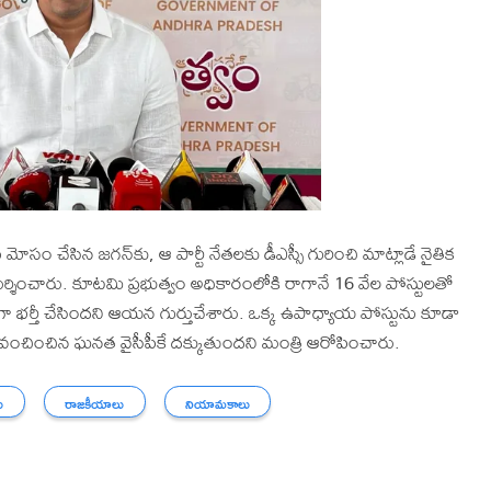
ోసం చేసిన జగన్‌కు, ఆ పార్టీ నేతలకు డీఎస్సీ గురించి మాట్లాడే నైతిక
 విమర్శించారు. కూటమి ప్రభుత్వం అధికారంలోకి రాగానే 16 వేల పోస్టులతో
ా భర్తీ చేసిందని ఆయన గుర్తుచేశారు. ఒక్క ఉపాధ్యాయ పోస్టును కూడా
ులను వంచించిన ఘనత వైసీపీకే దక్కుతుందని మంత్రి ఆరోపించారు.
ు
రాజకీయాలు
నియామకాలు