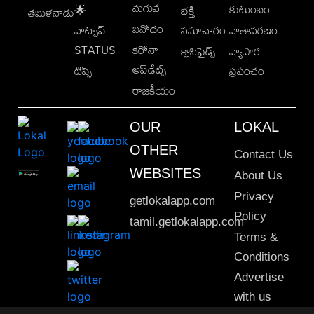
మగువ
కుటుంబం
🌟
భక్తి
తమిళనాడు
వినోదం
వాట్సాప్
సమాచారం
వాతావరణం
STATUS
కరోనా
క్లాసిఫైడ్స్
వ్యాపార
అప్‌డేట్స్
టిప్స్
ప్రపంచం
రాజకీయం
OUR
LOKAL
OTHER
Contact Us
WEBSITES
About Us
Privacy
getlokalapp.com
Policy
tamil.getlokalapp.com
Terms &
Conditions
Advertise
with us