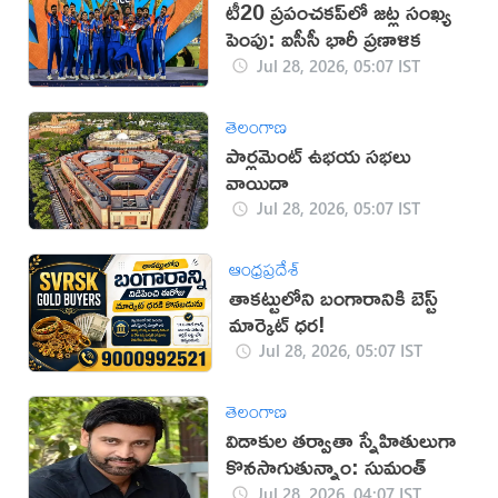
టీ20 ప్రపంచకప్‌లో జట్ల సంఖ్య
పెంపు: ఐసీసీ భారీ ప్రణాళిక
Jul 28, 2026, 05:07 IST
తెలంగాణ
పార్లమెంట్ ఉభయ సభలు
వాయిదా
Jul 28, 2026, 05:07 IST
ఆంధ్రప్రదేశ్
తాకట్టులోని బంగారానికి బెస్ట్
మార్కెట్ ధర!
Jul 28, 2026, 05:07 IST
తెలంగాణ
విడాకుల తర్వాతా స్నేహితులుగా
కొనసాగుతున్నాం: సుమంత్
Jul 28, 2026, 04:07 IST