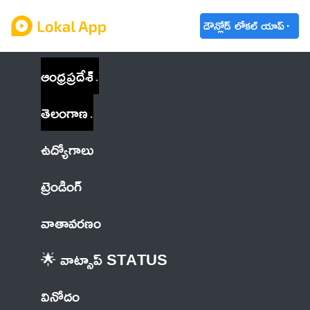
డౌన్లోడ్ లోకల్ యాప్
ఆంధ్రప్రదేశ్
తెలంగాణ
ఉద్యోగాలు
ట్రెండింగ్
వాతావరణం
🌟 వాట్సాప్ STATUS
వినోదం