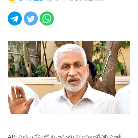
AP: మద్యం కేసులో విచారణకు హాజరుకాలేనని మాజీ