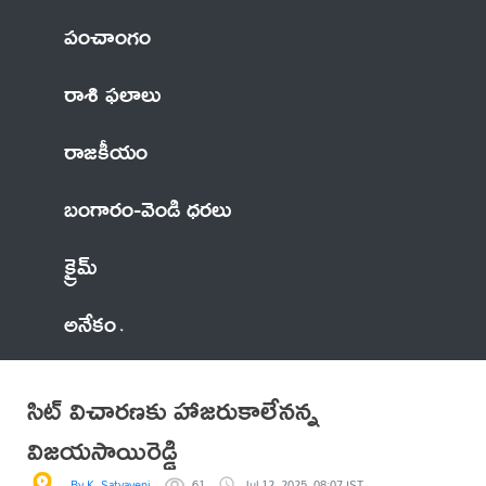
పంచాంగం
రాశి ఫలాలు
రాజకీయం
బంగారం-వెండి ధరలు
క్రైమ్
అనేకం
సిట్ విచారణకు హాజరుకాలేనన్న
విజయసాయిరెడ్డి
By K. Satyaveni
61
Jul 12, 2025, 08:07 IST