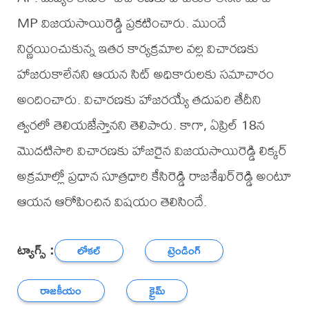
MP విజయసాయిరెడ్డి ప్రకటించారు. ముందే
నిర్ణయించుకున్న ఇతర కార్యక్రమాల వల్ల విచారణకు
హాజరుకాలేనని ఆయన సిట్‌ అధికారులకు సమాచారం
అందించారు. విచారణకు హాజరయ్యే తదుపరి తేదీని
త్వరలో తెలియజేస్తానని తెలిపారు. కాగా, ఏప్రిల్‌ 18న
మొదటిసారి విచారణకు హాజరైన విజయసాయిరెడ్డి లిక్కర్‌
అక్రమాల్లో ప్రధాన సూత్రధారి కేసిరెడ్డి రాజశేఖర్‌రెడ్డి అంటూ
ఆయన ఆరోపించిన విషయం తెలిసిందే.
ట్యాగ్స్ :
లోకల్
ట్రెండింగ్
రాజకీయం
క్రైమ్