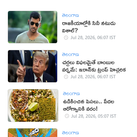
తెలంగాణ
రాజకీయాల్లోకి సినీ నటుడు
విశాల్‌?
Jul 28, 2026, 06:07 IST
తెలంగాణ
చర్చలు విఫలమైతే బాంబుల
వర్షమే: ఇరాన్‌కు ట్రంప్ హెచ్చరిక
Jul 28, 2026, 06:07 IST
తెలంగాణ
ఉడికించిన పెసలు.. పేదల
ఆరోగ్యానికి వరం!
Jul 28, 2026, 05:07 IST
తెలంగాణ