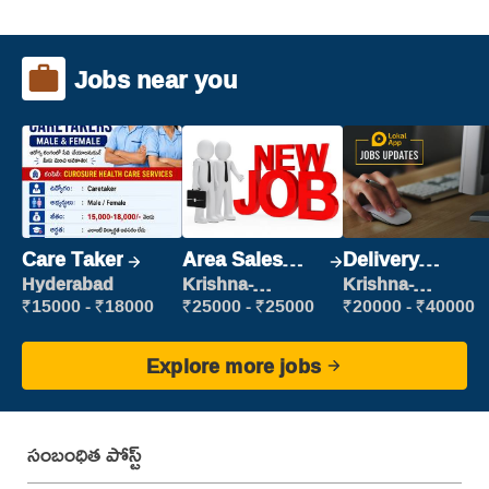
Jobs near you
Care Taker
Area Sales
Delivery
Manager (Field
Executive
Hyderabad
Krishna-
Krishna-
vijayawada
vijayawada
Sales)
₹15000 - ₹18000
₹25000 - ₹25000
₹20000 - ₹40000
Explore more jobs
సంబంధిత పోస్ట్