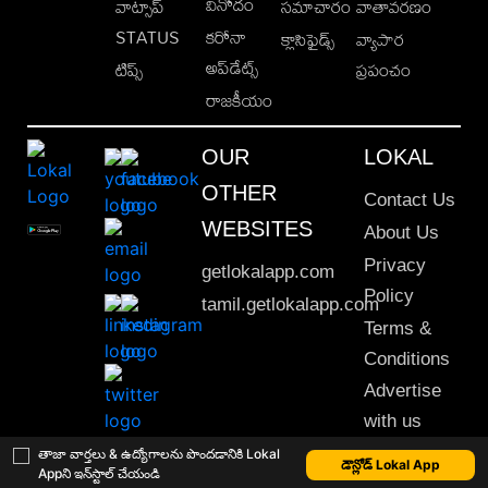
వినోదం
వాట్సాప్
సమాచారం
వాతావరణం
STATUS
కరోనా
క్లాసిఫైడ్స్
వ్యాపార
అప్‌డేట్స్
టిప్స్
ప్రపంచం
రాజకీయం
OUR
LOKAL
OTHER
Contact Us
WEBSITES
About Us
Privacy
getlokalapp.com
Policy
tamil.getlokalapp.com
Terms &
Conditions
Advertise
with us
Sitemap
తాజా వార్తలు & ఉద్యోగాలను పొందడానికి Lokal
డౌన్లోడ్ Lokal App
Appని ఇన్‌స్టాల్ చేయండి
This material may not be published, transmitted, rewritten or redistributed. © 2020 Lokal App. All rights reserved.