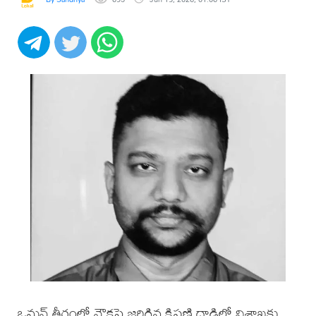
ఒమన్ తీరంలో నౌకపై జరిగిన క్షిపణి దాడిలో విశాఖకు