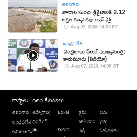
తెలంగాణ
జూరాల నుంచి శ్రీశైలానికి 2.12
లక్షల క్యూసెక్కుల ఇన్‌ఫ్లో
Aug 07, 2026, 14:08 IST
ఆంధ్రప్రదేశ్
చంద్రబాబు పేరుకే ముఖ్యమంత్రి:
కారుమూరు (వీడియో)
Aug 07, 2026, 14:08 IST
రాష్ట్రాలు
ఇతర కేటగిరీలు
తెలంగాణ
ఉద్యోగాలు
Lokal
క్రైమ్
విద్య
-
ట్రెండింగ్
జాతీయం
రైతు
ఆంధ్రప్రదేశ్
మగువ
కుటుంబం
🌟
భక్తి
తమిళనాడు