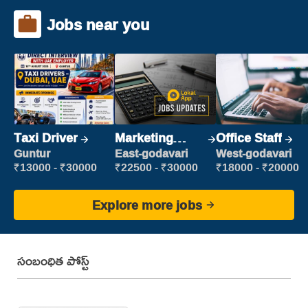
Jobs near you
Taxi Driver
Marketing
Office Staff
Executive
Guntur
East-godavari
West-godavari
₹13000 - ₹30000
₹22500 - ₹30000
₹18000 - ₹20000
Explore more jobs
సంబంధిత పోస్ట్