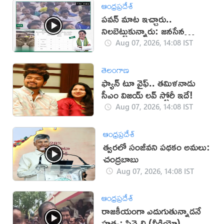
ఆంధ్రప్రదేశ్
పవన్ మాట ఇచ్చారు..
నిలబెట్టుకున్నారు: జనసేన
(వీడియో)
Aug 07, 2026, 14:08 IST
తెలంగాణ
ఫ్యాన్ టూ వైఫ్.. తమిళనాడు
సీఎం విజయ్ లవ్ స్టోరీ ఇదే!
Aug 07, 2026, 14:08 IST
ఆంధ్రప్రదేశ్
త్వరలో సంజీవని పథకం అమలు:
చంద్రబాబు
Aug 07, 2026, 14:08 IST
ఆంధ్రప్రదేశ్
రాజకీయంగా ఎదుగుతున్నాడనే
హత్య: పిన్నెల్లి (వీడియో)