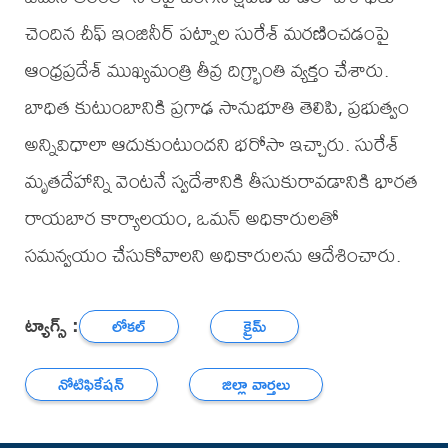
చెందిన చీఫ్ ఇంజినీర్ పట్నాల సురేశ్ మరణించడంపై
ఆంధ్రప్రదేశ్ ముఖ్యమంత్రి తీవ్ర దిగ్భ్రాంతి వ్యక్తం చేశారు.
బాధిత కుటుంబానికి ప్రగాఢ సానుభూతి తెలిపి, ప్రభుత్వం
అన్నివిధాలా ఆదుకుంటుందని భరోసా ఇచ్చారు. సురేశ్
మృతదేహాన్ని వెంటనే స్వదేశానికి తీసుకురావడానికి భారత
రాయబార కార్యాలయం, ఒమన్ అధికారులతో
సమన్వయం చేసుకోవాలని అధికారులను ఆదేశించారు.
ట్యాగ్స్ :
లోకల్
క్రైమ్
నోటిఫికేషన్
జిల్లా వార్తలు