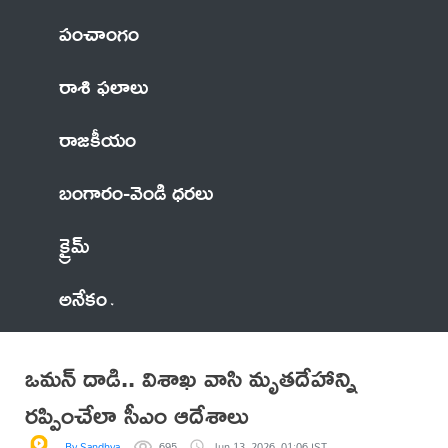
పంచాంగం
రాశి ఫలాలు
రాజకీయం
బంగారం-వెండి ధరలు
క్రైమ్
అనేకం
ఒమన్ దాడి.. విశాఖ వాసి మృతదేహాన్ని
రప్పించేలా సీఎం ఆదేశాలు
By Sandhya
695
Jun 13, 2026, 01:06 IST