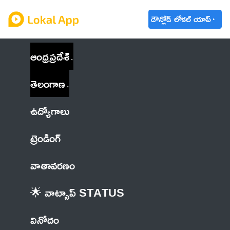
డౌన్లోడ్ లోకల్ యాప్
ఆంధ్రప్రదేశ్
తెలంగాణ
ఉద్యోగాలు
ట్రెండింగ్
వాతావరణం
🌟 వాట్సాప్ STATUS
వినోదం