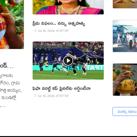
ప్రేమ విఫలం.. నర్సు ఆత్మహత్య
Jul 16, 2026, 07:07 IST
ండ్
వేగాలకు
బోనం, గ్రామ
ఫిఫా వరల్డ్‌ కప్‌ ఫైనల్‌కు అర్జెంటీనా
ొత్త బియ్యం,
 కుండల్లో
Jul 16, 2026, 07:07 IST
య
మరిన్ని కథలు
మ్మ వంటి
ండా, ఊరు