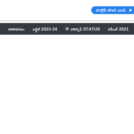
డౌన్లోడ్ లోకల్ యాప్
వాతావరణం
బడ్జెట్ 2023-24
🌟 వాట్సాప్ STATUS
ఐపీఎల్ 2021