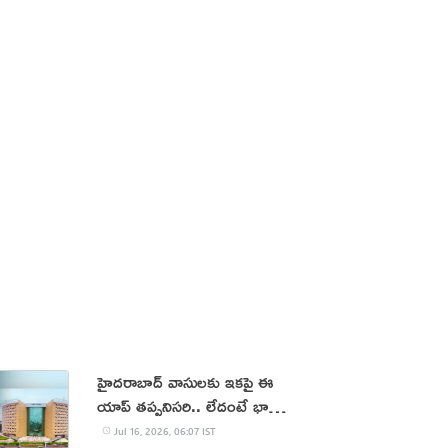
హైదరాబాద్ వాసులకు ఇకపై ఈ
యాప్ తప్పనిసరి.. లేదంటే భారీ
ఫైన్, ఆస్తులు సీజ్!
Jul 16, 2026, 06:07 IST