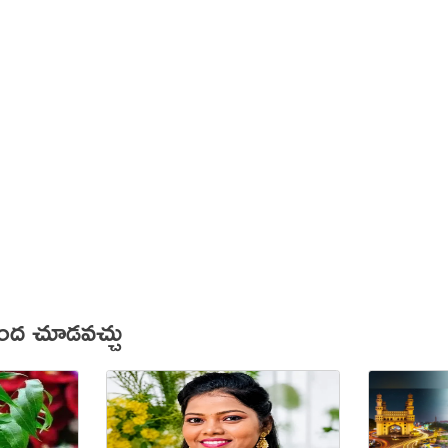
కింద చూడవచ్చు