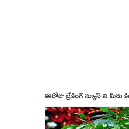
ఈరోజు బ్రేకింగ్ న్యూస్ ని మీరు 