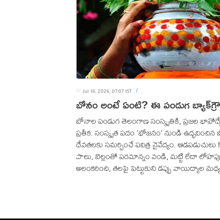
Jul 16, 2026, 07:07 IST
/
బోనం అంటే ఏంటి? ఈ పండుగ బ్యాక్‌గ్రౌ
బోనాల పండుగ తెలంగాణ సంస్కృతికి, ప్రజల భావోద్
ఏంటి?
ప్రతీక. సంస్కృత పదం 'భోజనం' నుండి ఉద్భవించిన 
దేవతలకు సమర్పించే పవిత్ర నైవేద్యం. ఆడపడుచులు క
పాలు, బెల్లంతో పరమాన్నం వండి, మట్టి లేదా లోహపు
అలంకరించి, తలపై పెట్టుకుని డప్పు వాయిద్యాల మధ్
దేవాలయాలకు తరలివెళ్తారు. మైసమ్మ, పోచమ్మ, ఎల్ల
దేవతలను పూజించడం ద్వారా అంటువ్యాధులు రాకు
సల్లంగా ఉంటుందని ప్రజల ప్రగాఢ విశ్వాసం.