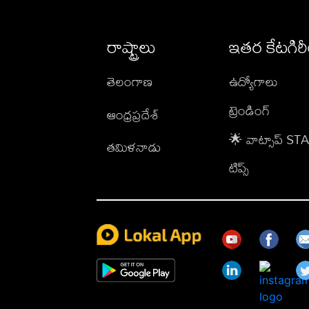
రాష్ట్రాలు
ఇతర కేటగిర
తెలంగాణ
ఉద్యోగాలు
ట్రెండింగ్
ఆంధ్రప్రదేశ్
🌟 వాట్సాప్ S
తమిళనాడు
టిప్స్