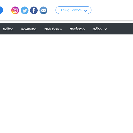
Telugu తెలుగు
వినోదం
పంచాంగం
రాశి ఫలాలు
రాజకీయం
అనేకం