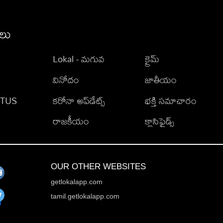
ీలు
Lokal - మగువ
క్రైమ్
వినోదం
జాతీయం
TATUS
కరోనా అప్‌డేట్స్
భక్తి సమాచారం
రాజకీయం
క్లాసిఫైడ్స్
OUR OTHER WEBSITES
getlokalapp.com
tamil.getlokalapp.com