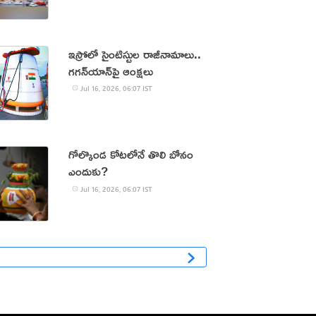
ఇస్రోలో సైంటిస్టుల రాజీనామాలు..
గగన్‌యాన్‌పై ఆంక్షలు
Jul 16, 2026, 06:07 IST
గోల్కొండ కోటలోనే తొలి బోనం
ఎందుకు?
Jul 16, 2026, 06:07 IST