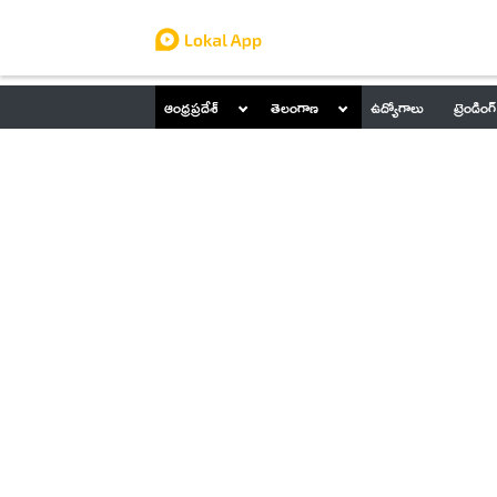
ఆంధ్రప్రదేశ్
తెలంగాణ
ఉద్యోగాలు
ట్రెండింగ్