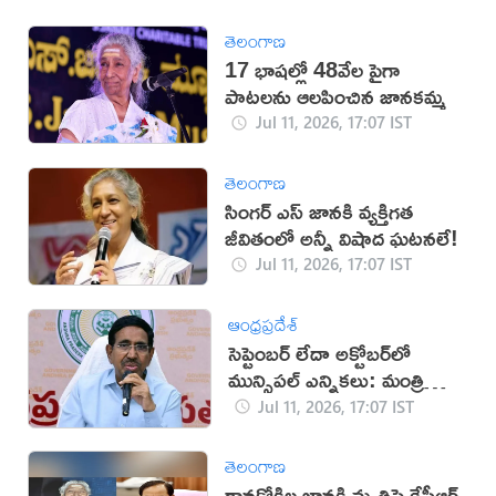
తెలంగాణ
17 భాషల్లో 48వేల పైగా
పాటలను ఆలపించిన జానకమ్మ
Jul 11, 2026, 17:07 IST
తెలంగాణ
సింగర్ ఎస్ జానకి వ్యక్తిగత
జీవితంలో అన్నీ విషాద ఘటనలే!
Jul 11, 2026, 17:07 IST
ఆంధ్రప్రదేశ్
సెప్టెంబర్ లేదా అక్టోబర్‌లో
మున్సిపల్ ఎన్నికలు: మంత్రి
నారాయణ
Jul 11, 2026, 17:07 IST
తెలంగాణ
గానకోకిల జానకి మృతిపై కేసీఆర్