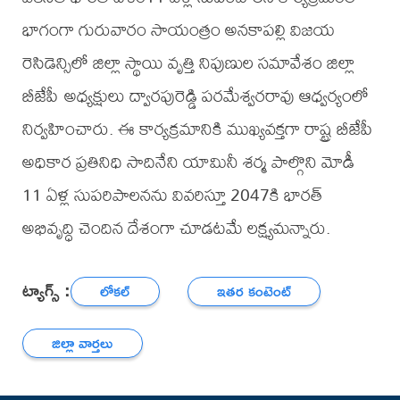
భాగంగా గురువారం సాయంత్రం అనకాపల్లి విజయ
రెసిడెన్సిలో జిల్లా స్థాయి వృత్తి నిపుణుల సమావేశం జిల్లా
బీజేపీ అధ్యక్షులు ద్వారపురెడ్డి పరమేశ్వరరావు ఆధ్వర్యంలో
నిర్వహించారు. ఈ కార్యక్రమానికి ముఖ్యవక్తగా రాష్ట్ర బీజేపీ
అధికార ప్రతినిధి సాదినేని యామినీ శర్మ పాల్గొని మోడీ
11 ఏళ్ల సుపరిపాలనను వివరిస్తూ 2047కి భారత్
అభివృద్ధి చెందిన దేశంగా చూడటమే లక్ష్యమన్నారు.
ట్యాగ్స్ :
లోకల్
ఇతర కంటెంట్
జిల్లా వార్తలు