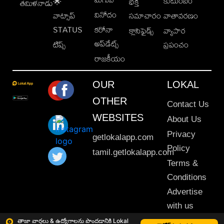
కుటుంబం
🌟
భక్తి
తమిళనాడు
వినోదం
వాట్సాప్
సమాచారం
వాతావరణం
STATUS
కరోనా
క్లాసిఫైడ్స్
వ్యాపార
అప్‌డేట్స్
టిప్స్
ప్రపంచం
రాజకీయం
OUR
LOKAL
OTHER
Contact Us
WEBSITES
About Us
Privacy
getlokalapp.com
Policy
tamil.getlokalapp.com
Terms &
Conditions
Advertise
with us
Sitemap
తాజా వార్తలు & ఉద్యోగాలను పొందడానికి Lokal