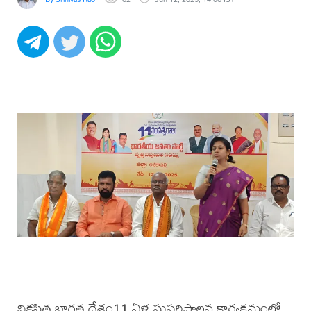
వికసిత భారత దేశం11 ఏళ్ల సుపరిపాలన కార్యక్రమంలో