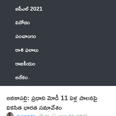
ఐపీఎల్ 2021
వినోదం
పంచాంగం
రాశి ఫలాలు
రాజకీయం
అనేకం
అనకాపల్లి: ప్రధాని మోడీ 11 ఏళ్ల పాలనపై
వికసిత భారత సమావేశం
By Srinivas Rao
62
Jun 12, 2025, 14:06 IST