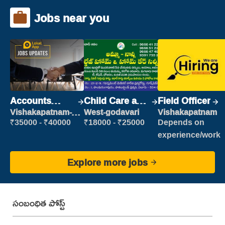
Jobs near you
Accounts
Child Care and
Field Officer
Clerk
Patient care
Vishakapatnam-
West-godavari
Vishakapatnam
new
₹35000 - ₹40000
₹18000 - ₹25000
Depends on
experience/work
Explore more jobs
సంబంధిత పోస్ట్