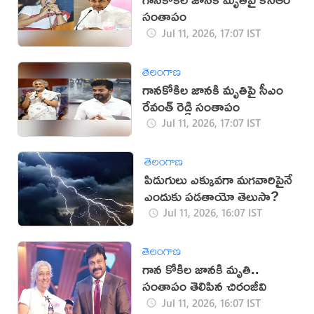
సంతాపం
Jul 11, 2026, 17:07 IST
తెలంగాణ
గానకోకిల జానకి మృతిపై సీఎం
రేవంత్ రెడ్డి సంతాపం
Jul 11, 2026, 17:07 IST
తెలంగాణ
పిడుగులు ఎక్కువగా మగవారిపైనే
ఎందుకు పడతాయో తెలుసా?
Jul 11, 2026, 16:07 IST
తెలంగాణ
గాన కోకిల జానకి మృతి..
సంతాపం తెలిపిన చిరంజీవి
Jul 11, 2026, 16:07 IST