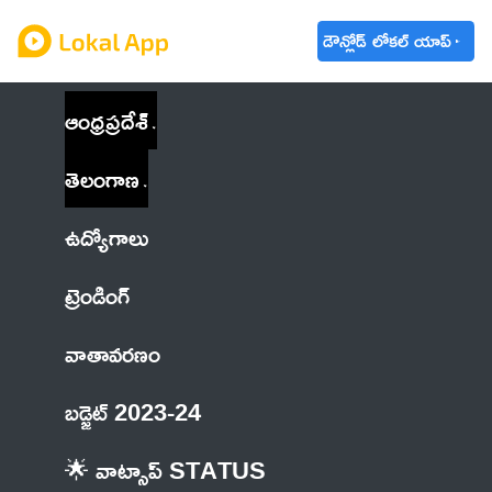
డౌన్లోడ్ లోకల్ యాప్
ఆంధ్రప్రదేశ్
తెలంగాణ
ఉద్యోగాలు
ట్రెండింగ్
వాతావరణం
బడ్జెట్ 2023-24
🌟 వాట్సాప్ STATUS