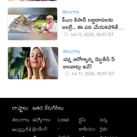
తెలంగాణ
పీఎం కిసాన్ లబ్దిదారులకు
అలర్ట్.. ఈ పని చేయకపోతే
డబ్బులు కట్!
Jul 11, 2026, 16:07 IST
తెలంగాణ
చర్మ ఆరోగ్యాన్ని దెబ్బతీసే 5
అలవాట్లు ఇవే!
Jul 11, 2026, 16:07 IST
రాష్ట్రాలు
ఇతర కేటగిరీలు
తెలంగాణ
ఉద్యోగాలు
Lokal
క్రైమ్
విద్య
-
ట్రెండింగ్
జాతీయం
రైతు
ఆంధ్రప్రదేశ్
మగువ