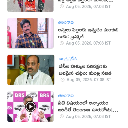
కొడుకు, కోడలు!
Aug 05, 2026, 07:08 IST
తెలంగాణ
ఆస్తులు పిల్లలకు ఇవ్వడం మంచిది
కాదు: బ్రహ్మాజీ
Aug 05, 2026, 07:08 IST
ఆంధ్రప్రదేశ్
బీసీల హక్కుల పరిరక్షణకు
బలమైన చట్టం: మంత్రి సవిత
Aug 05, 2026, 07:08 IST
తెలంగాణ
నీటి విషయంలో అన్యాయం
జరిగితే తెలంగాణ ఊరుకోదు:
హరీశ్‌రావు
Aug 05, 2026, 07:08 IST