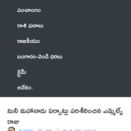
పంచాంగం
రాశి ఫలాలు
రాజకీయం
బంగారం-వెండి ధరలు
క్రైమ్
అనేకం
మినీ మహానాడు ఏర్పాట్లు పరిశీలించిన ఎమ్మెల్యే
రాజు
By NAIDU
1050
May 26, 2026, 13:05 IST