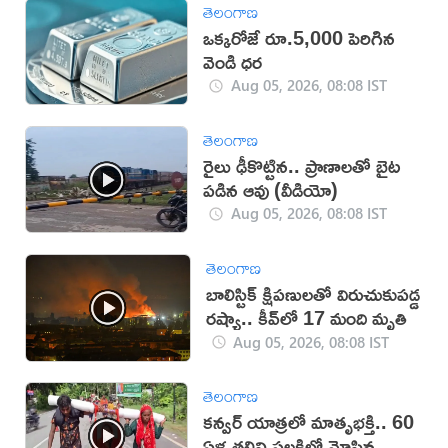
తెలంగాణ
ఒక్కరోజే రూ.5,000 పెరిగిన
వెండి ధర
Aug 05, 2026, 08:08 IST
తెలంగాణ
రైలు ఢీకొట్టిన.. ప్రాణాలతో బైట
పడిన ఆవు (వీడియో)
Aug 05, 2026, 08:08 IST
తెలంగాణ
బాలిస్టిక్ క్షిప‌ణుల‌తో విరుచుకుప‌డ్డ
ర‌ష్యా.. కీవ్‌లో 17 మంది మృతి
Aug 05, 2026, 08:08 IST
తెలంగాణ
కన్వర్ యాత్రలో మాతృభక్తి.. 60
ఏళ్ల తల్లిని పల్లకిలో మోసిన