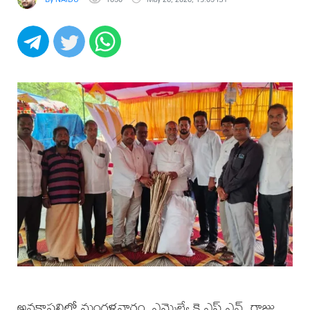
అనకాపల్లిలో మంగళవారం, ఎమ్మెల్యే కె.ఎస్.ఎన్. రాజు