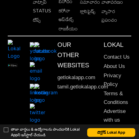
వినోదం
వాట్సాప్
సమాచారం
వాతావరణం
STATUS
కరోనా
క్లాసిఫైడ్స్
వ్యాపార
అప్‌డేట్స్
టిప్స్
ప్రపంచం
రాజకీయం
OUR
LOKAL
OTHER
Contact Us
WEBSITES
About Us
Privacy
getlokalapp.com
Policy
tamil.getlokalapp.com
Terms &
Conditions
Advertise
with us
Sitemap
తాజా వార్తలు & ఉద్యోగాలను పొందడానికి Lokal
డౌన్లోడ్ Lokal App
Appని ఇన్‌స్టాల్ చేయండి
This material may not be published, transmitted, rewritten or redistributed. © 2020 Lokal App. All rights reserved.