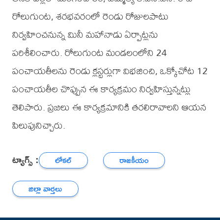
రోలుగుంట, శరభవరంలో రెండు రోజులపాటు
నిర్వహించనున్న మినీ మహానాడు ఏర్పాట్లను
పరిశీలించారు. రోలుగుంట మండలంలోని 24
పంచాయతీలను రెండు క్లస్టర్లుగా విభజించి, ఒక్కోచోట 12
పంచాయతీల చొప్పున ఈ కార్యక్రమం నిర్వహిస్తున్నట్లు
తెలిపారు. ప్రజలు ఈ కార్యక్రమానికి తరలిరావాలని ఆయన
పిలుపునిచ్చారు.
ట్యాగ్స్ :
లోకల్
రాజకీయం
జిల్లా వార్తలు