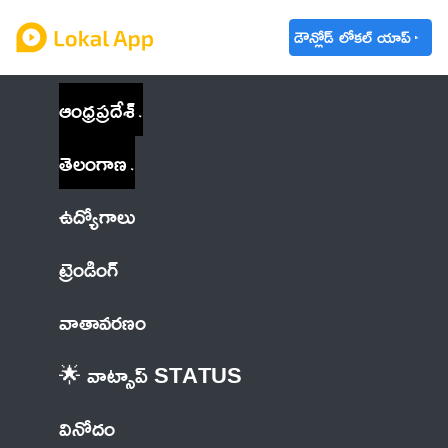
డౌన్లోడ్ లోకల్ యాప్
ఆంధ్రప్రదేశ్
తెలంగాణ
ఉద్యోగాలు
ట్రెండింగ్
వాతావరణం
🌟 వాట్సాప్ STATUS
వినోదం