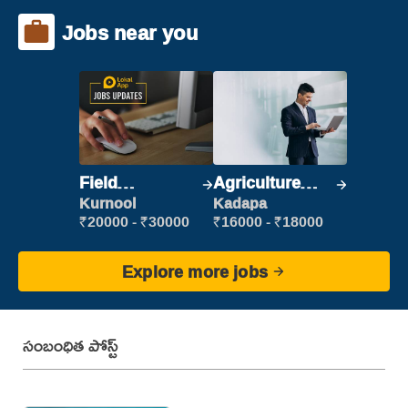
Jobs near you
Field
Agriculture
Marketing
Labour
Kurnool
Kadapa
Executive
₹20000 - ₹30000
₹16000 - ₹18000
Explore more jobs
సంబంధిత పోస్ట్