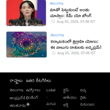
తెలంగాణ
మాతో పెట్టుకుంటే అంతు
చూస్తాం: కిమ్ యో జోంగ్
Aug 05, 2026, 07:08 IST
తెలంగాణ
కర్కాటకంలో త్రిగ్రాహి యోగం:
ఈ నాలుగు రాశులకు అదృష్టమే!
Aug 05, 2026, 07:08 IST
రాష్ట్రాలు
ఇతర కేటగిరీలు
తెలంగాణ
ఉద్యోగాలు
Lokal
క్రైమ్
విద్య
-
ట్రెండింగ్
జాతీయం
రైతు
ఆంధ్రప్రదేశ్
మగువ
కుటుంబం
🌟
భక్తి
తమిళనాడు