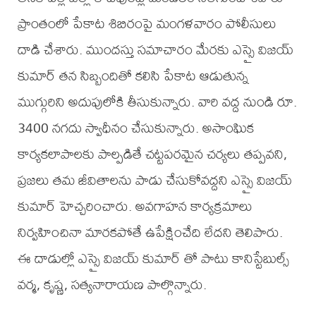
ప్రాంతంలో పేకాట శిబిరంపై మంగళవారం పోలీసులు
దాడి చేశారు. ముందస్తు సమాచారం మేరకు ఎస్సై విజయ్
కుమార్ తన సిబ్బందితో కలిసి పేకాట ఆడుతున్న
ముగ్గురిని అదుపులోకి తీసుకున్నారు. వారి వద్ద నుండి రూ.
3400 నగదు స్వాధీనం చేసుకున్నారు. అసాంఘిక
కార్యకలాపాలకు పాల్పడితే చట్టపరమైన చర్యలు తప్పవని,
ప్రజలు తమ జీవితాలను పాడు చేసుకోవద్దని ఎస్సై విజయ్
కుమార్ హెచ్చరించారు. అవగాహన కార్యక్రమాలు
నిర్వహించినా మారకపోతే ఉపేక్షించేది లేదని తెలిపారు.
ఈ దాడుల్లో ఎస్సై విజయ్ కుమార్ తో పాటు కానిస్టేబుల్స్
వర్మ, కృష్ణ, సత్యనారాయణ పాల్గొన్నారు.