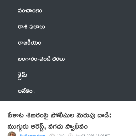
పంచాంగం
రాశి ఫలాలు
రాజకీయం
బంగారం-వెండి ధరలు
క్రైమ్
అనేకం
పేకాట శిబిరంపై పోలీసుల మెరుపు దాడి:
ముగ్గురు అరెస్ట్, నగదు స్వాధీనం
By లోవరాజు కుంచా
1240
Jun 02, 2026, 13:06 IST