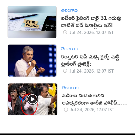
తెలంగాణ
ఐటీఆర్ ఫైలింగ్ జులై 31 గడువు
దాటితే పడే పెనాల్టీలు ఇవే!
Jul 24, 2026, 12:07 IST
తెలంగాణ
కర్నాటక-ఏపీ మధ్య రైల్వే మల్టీ
ట్రాకింగ్ ప్రాజెక్ట్:
Jul 24, 2026, 12:07 IST
తెలంగాణ
మహిళా నిరసనకారిని
అసభ్యకరంగా తాకిన పోలీస్‌..
వీడియో వైరల్‌
Jul 24, 2026, 12:07 IST