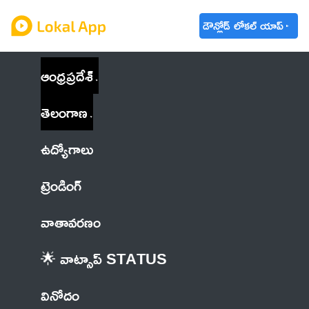
డౌన్లోడ్ లోకల్ యాప్
ఆంధ్రప్రదేశ్
తెలంగాణ
ఉద్యోగాలు
ట్రెండింగ్
వాతావరణం
🌟 వాట్సాప్ STATUS
వినోదం