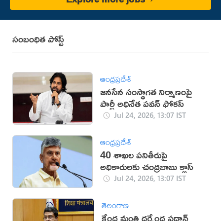
సంబంధిత పోస్ట్
ఆంధ్రప్రదేశ్
జనసేన సంస్థాగత నిర్మాణంపై
పార్టీ అధినేత పవన్‌ ఫోకస్‌
Jul 24, 2026, 13:07 IST
ఆంధ్రప్రదేశ్
40 శాఖల పనితీరుపై
అధికారులకు చంద్రబాబు క్లాస్
Jul 24, 2026, 13:07 IST
తెలంగాణ
కేంద్ర మంత్రి ధర్మేంద్ర ప్రధాన్