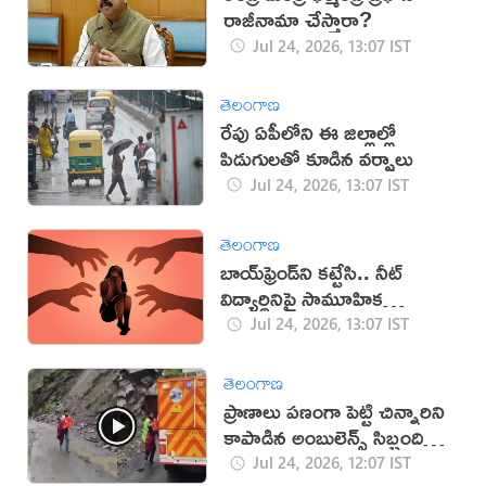
రాజీనామా చేస్తారా?
Jul 24, 2026, 13:07 IST
తెలంగాణ
రేపు ఏపీలోని ఈ జిల్లాల్లో
పిడుగులతో కూడిన వర్షాలు
Jul 24, 2026, 13:07 IST
తెలంగాణ
బాయ్‌ఫ్రెండ్‌ని కట్టేసి.. నీట్‌
విద్యార్థినిపై సామూహిక
అత్యాచారం
Jul 24, 2026, 13:07 IST
తెలంగాణ
ప్రాణాలు పణంగా పెట్టి చిన్నారిని
కాపాడిన అంబులెన్స్ సిబ్బంది
(వీడియో)
Jul 24, 2026, 12:07 IST