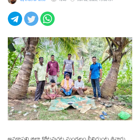
అనకాపల్లి జిల్లా కోటవురట్ల మండలం నీలిగుంట శివారు