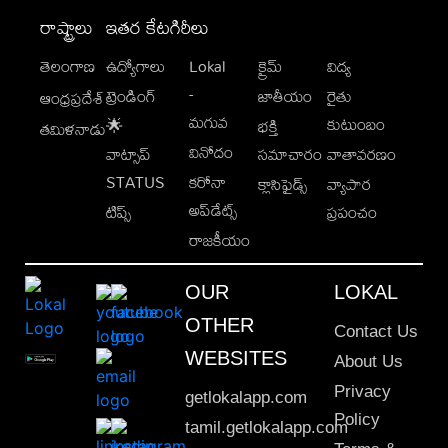
రాష్ట్రాలు
ఇతర కేటగిరీలు
తెలంగాణ
ఉద్యోగాలు
Lokal
క్రైమ్
విద్య
-
ట్రెండింగ్
జాతీయం
రైతు
ఆంధ్రప్రదేశ్
మగువ
కుటుంబం
🌟
భక్తి
తమిళనాడు
వినోదం
వాట్సాప్
సమాచారం
వాతావరణం
STATUS
కరోనా
క్లాసిఫైడ్స్
వ్యాపార
అప్‌డేట్స్
టిప్స్
ప్రపంచం
రాజకీయం
OUR
LOKAL
OTHER
Contact Us
WEBSITES
About Us
Privacy
getlokalapp.com
Policy
tamil.getlokalapp.com