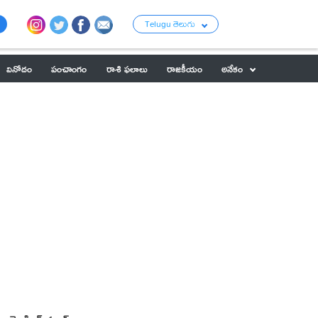
Telugu తెలుగు
వినోదం
పంచాంగం
రాశి ఫలాలు
రాజకీయం
అనేకం