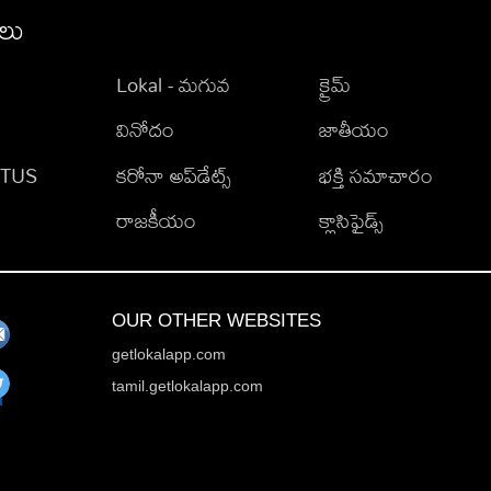
ీలు
Lokal - మగువ
క్రైమ్
వినోదం
జాతీయం
TATUS
కరోనా అప్‌డేట్స్
భక్తి సమాచారం
రాజకీయం
క్లాసిఫైడ్స్
OUR OTHER WEBSITES
getlokalapp.com
tamil.getlokalapp.com