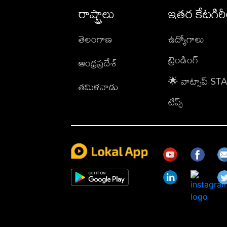
రాష్ట్రాలు
ఇతర కేటగిర
తెలంగాణ
ఉద్యోగాలు
ట్రెండింగ్
ఆంధ్రప్రదేశ్
🌟 వాట్సాప్ S
తమిళనాడు
టిప్స్