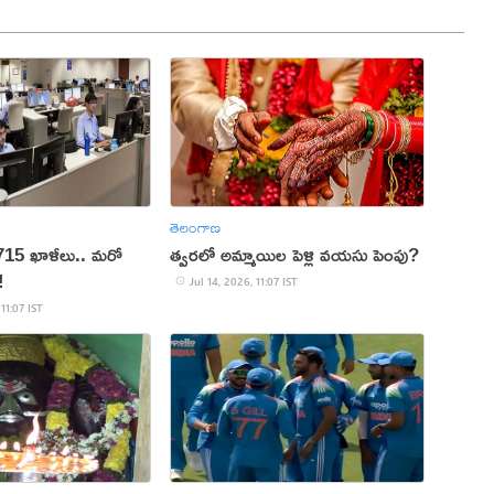
తెలంగాణ
6715 ఖాళీలు.. మ‌రో
త్వరలో అమ్మాయిల పెళ్లి వయసు పెంపు?
!
Jul 14, 2026, 11:07 IST
 11:07 IST