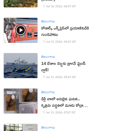
Jul 14, 2026, 04:07 IST
తెలంగాణ
కోణార్క్ ఎక్స్‌ప్రెస్‌లో ప్రయాణికుడికి
గుండెపోటు
Jul 13, 2026, 09:07 IST
తెలంగాణ
14 దేశాల దెబ్బకు డ్రాగన్ మైండ్
బ్లాక్!
Jul 13, 2026, 09:07 IST
తెలంగాణ
ఢిల్లీ జూలో అరుదైన ఘటన..
కృత్రిమ పద్ధతిలో మూడు కోబ్రా
పిల్లల జననం
Jul 13, 2026, 07:07 IST
తెలంగాణ