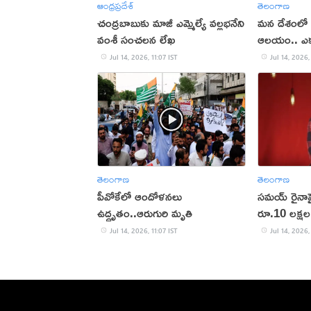
ఆంధ్రప్రదేశ్
తెలంగాణ
చంద్రబాబుకు మాజీ ఎమ్మెల్యే వల్లభనేని
మన దేశంలో 
వంశీ సంచలన లేఖ
ఆలయం.. ఎక్
Jul 14, 2026, 11:07 IST
Jul 14, 2026,
తెలంగాణ
తెలంగాణ
పీవోకేలో ఆందోళనలు
సమయ్ రైనాపై 
ఉద్ధృతం..ఆరుగురి మృతి
రూ.10 లక్షల
Jul 14, 2026, 11:07 IST
Jul 14, 2026,