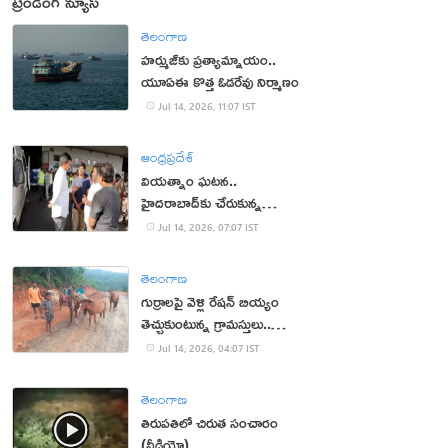
ట్రెండింగ్ న్యూస్
తెలంగాణ
హర్ముజ్‌కు ప్రత్యామ్నాయం..
యూఏఈ కొత్త ఓడరేవు నిర్మాణం
Jul 14, 2026, 11:07 IST
ఆంధ్రప్రదేశ్
వియత్నాం ఘటన..
హైదరాబాద్‌కు చేరుకున్న
మృతదేహాలు
Jul 14, 2026, 07:07 IST
తెలంగాణ
గుర్రాలపై వెళ్లి రేషన్ బియ్యం
తెచ్చుకుంటున్న గ్రామస్తులు..
ఎందుకో తెలుసా?
Jul 14, 2026, 04:07 IST
తెలంగాణ
తిరుపతిలో చిరుత సంచారం
(వీడియో)