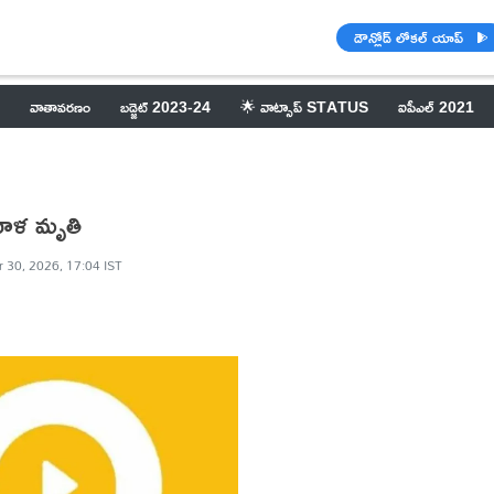
డౌన్లోడ్ లోకల్ యాప్
వాతావరణం
బడ్జెట్ 2023-24
🌟 వాట్సాప్ STATUS
ఐపీఎల్ 2021
మహిళ మృతి
r 30, 2026, 17:04 IST