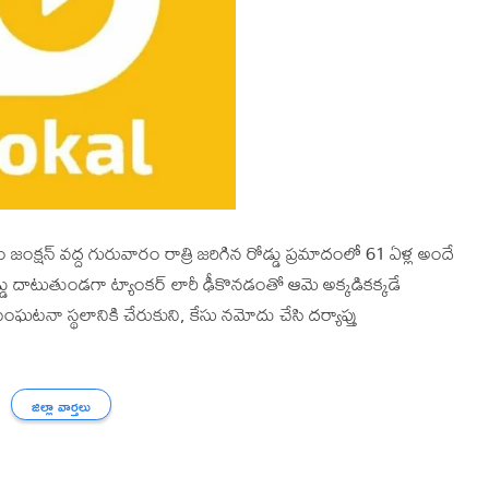
్షన్ వద్ద గురువారం రాత్రి జరిగిన రోడ్డు ప్రమాదంలో 61 ఏళ్ల అందే
్డు దాటుతుండగా ట్యాంకర్ లారీ ఢీకొనడంతో ఆమె అక్కడికక్కడే
ా స్థలానికి చేరుకుని, కేసు నమోదు చేసి దర్యాప్తు
జిల్లా వార్తలు