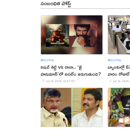
సంబంధిత పోస్ట్
తెలంగాణ
తెలంగాణ
రిషబ్ శెట్టి vs రానా.. ‘జై
బ్యాంకుల్లో 
హనుమాన్’లో అసలేం జరుగుతుంది?
వారం రోజులే
Jul 14, 2026, 12:07 IST
Jul 14, 2026,