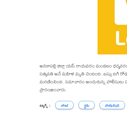
అనకాపల్లి జిల్లా యస్ రాయవరం మండలం ధర్మవరం జంక
సత్యవతి అనే మహిళ మృతి చెందింది. బస్సు దిగి రోడ
మరణించింది. సమాచారం అందుకున్న పోలీసులు సంఘటన
ప్రారంభించారు.
ట్యాగ్స్ :
లోకల్
క్రైమ్
నోటిఫికేషన్