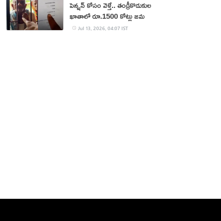
పెన్షన్‌ కోసం వెళ్తే.. తండ్రీకొడుకుల
ఖాతాలో రూ.1500 కోట్లు జమ
Jul 13, 2026, 04:07 IST