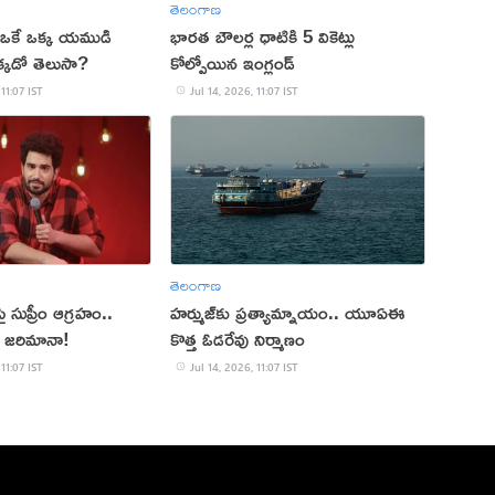
తెలంగాణ
ఒకే ఒక్క యముడి
భారత బౌలర్ల ధాటికి 5 వికెట్లు
కడో తెలుసా?
కోల్పోయిన ఇంగ్లండ్
 11:07 IST
Jul 14, 2026, 11:07 IST
తెలంగాణ
సుప్రీం ఆగ్రహం..
హర్ముజ్‌కు ప్రత్యామ్నాయం.. యూఏఈ
 జరిమానా!
కొత్త ఓడరేవు నిర్మాణం
 11:07 IST
Jul 14, 2026, 11:07 IST