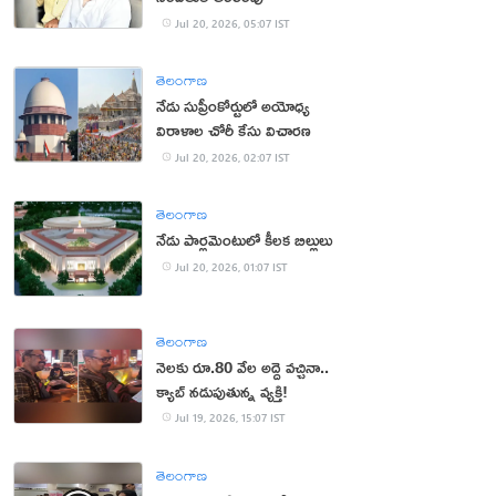
Jul 20, 2026, 05:07 IST
తెలంగాణ
నేడు సుప్రీంకోర్టులో అయోధ్య
విరాళాల చోరీ కేసు విచారణ
Jul 20, 2026, 02:07 IST
తెలంగాణ
నేడు పార్లమెంటులో కీలక బిల్లులు
Jul 20, 2026, 01:07 IST
తెలంగాణ
నెలకు రూ.80 వేల అద్దె వచ్చినా..
క్యాబ్ నడుపుతున్న వ్యక్తి!
Jul 19, 2026, 15:07 IST
తెలంగాణ