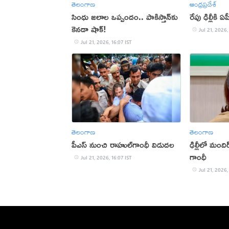
తెలంగాణ
ఆంధ్రప్రదేశ్
సింధు జలాల ఒప్పందం.. పాకిస్తాన్‌కు
రేపు ఢిల్లీకి
కెనడా షాక్!
Jul 21, 2026,
Jul 21, 2026, 16:07 IST
తెలంగాణ
తెలంగాణ
పీఎస్‌ నుంచి రాహుల్‌గాంధీ విడుదల
ఢిల్లీలో మందిర
గాంధీ
Jul 21, 2026, 16:07 IST
Jul 21, 2026,