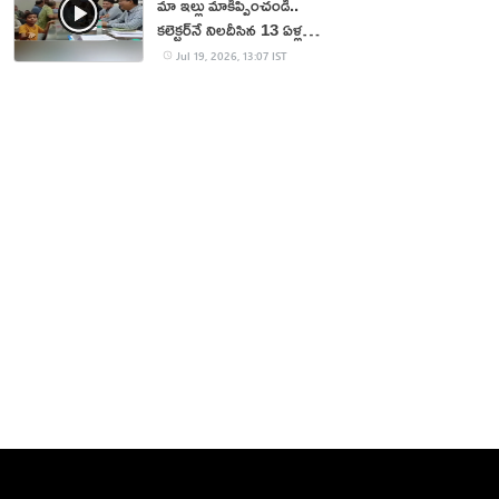
మా ఇల్లు మాకిప్పించండి..
కలెక్టర్‌నే నిలదీసిన 13 ఏళ్ల
బాలుడు!
Jul 19, 2026, 13:07 IST