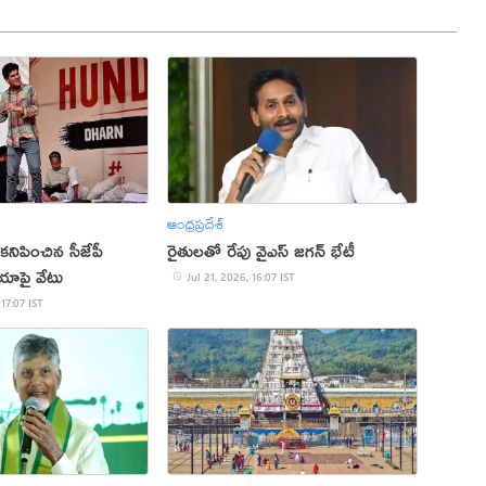
ఆంధ్రప్రదేశ్
 కనిపించిన సీజేపీ
రైతులతో రేపు వైఎస్ జగన్ భేటీ
ియాపై వేటు
Jul 21, 2026, 16:07 IST
 17:07 IST