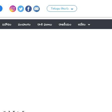
Telugu తెలుగు
వినోదం
పంచాంగం
రాశి ఫలాలు
రాజకీయం
అనేకం