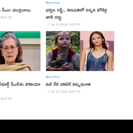
తెలంగాణ
 ఏపీ సీఎం చంద్రబాబు
భక్తుల రద్దీ.. తిరుపతిలో దర్శన టోకెన్ల
జారీ రద్దు
 16:07 IST
Jul 21, 2026, 16:07 IST
తెలంగాణ
్‌మార్గ్‌ పీఎస్‌కు సోనియా
నటి కేలి హాటిల్ కన్నుమూత
Jul 21, 2026, 16:07 IST
 16:07 IST