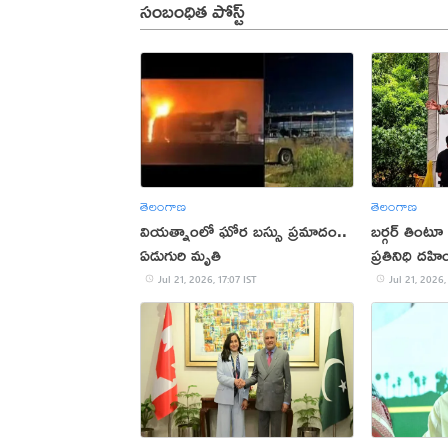
సంబంధిత పోస్ట్
తెలంగాణ
తెలంగాణ
వియత్నాంలో ఘోర బస్సు ప్రమాదం..
బర్గర్ తింటూ
ఏడుగురి మృతి
ప్రతినిధి దహ
Jul 21, 2026, 17:07 IST
Jul 21, 2026,