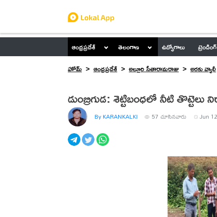
ఆంధ్రప్రదేశ్
తెలంగాణ
ఉద్యోగాలు
ట్రెండింగ్
హోమ్
ఆంధ్రప్రదేశ్
అల్లూరి సీతారామరాజు
అరకు వ్యాలీ
డుంబ్రిగుడ: శెట్టిబంధలో నీటి తొట్టెలు న
By KARANKALKI
57
చూసినవారు
Jun 12