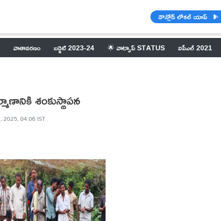
డౌన్లోడ్ లోకల్ యాప్
వాతావరణం
బడ్జెట్ 2023-24
🌟 వాట్సాప్ STATUS
ఐపీఎల్ 2021
ిర్మాణానికి శంకుస్థాపన
, 2025, 04:06 IST