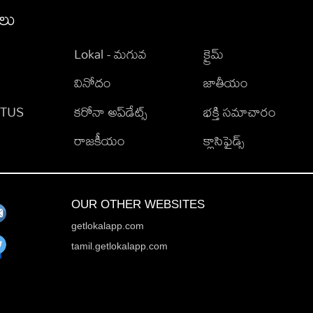
ీలు
Lokal - మగువ
క్రైమ్
వినోదం
జాతీయం
TATUS
కరోనా అప్‌డేట్స్
భక్తి సమాచారం
రాజకీయం
క్లాసిఫైడ్స్
OUR OTHER WEBSITES
getlokalapp.com
tamil.getlokalapp.com