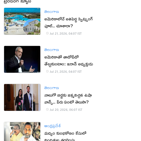
ట్రెండింగ్ న్యూస్
తెలంగాణ
అమెరికాలోనే అతిపెద్ద స్విమ్మింగ్‌
పూల్‌.. చూశారా?
Jul 21, 2026, 04:07 IST
తెలంగాణ
అమెరికాతో తాడోపేడో
తేల్చుకుంటాం: ఇరాన్ అధ్యక్షుడు
Jul 21, 2026, 04:07 IST
తెలంగాణ
నాలుగో బిడ్డకు జన్మనిచ్చిన ఉషా
వాన్స్.. పేరు ఏంటో తెలుసా?
Jul 20, 2026, 06:07 IST
ఆంధ్రప్రదేశ్
మద్యం కుంభకోణం కేసులో
నిందితుల తరలింపు