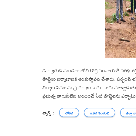
డుంబ్రిగుడ మండలంలోని కొర్ర పంచాయతీ పరిధి శెట
తొట్టెలు నిర్మాణానికి శంకుస్థాపన చేశారు. సర్పంచ్ ల
నిర్మాణ పనులను ప్రారంభించారు. వారు మాట్లాడుత
ప్రభుత్వ తాగునీటిని అందించే నీటి తొట్టెలను ఏ
ట్యాగ్స్ :
లోకల్
ఇతర కంటెంట్
జిల్లా వ