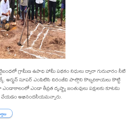
్టిబంధలో గ్రామీణ ఉపాధి హామీ పథకం నిధులు ద్వారా గురువారం నీటి
క్కే. అర్జున్ సూపర్ ఎంపిటిసి చిరంజీవి పాల్గొని కొబ్బరికాయలు కొట్టి
ూ ఎండాకాలంలో ఎండా తీవ్రత దృష్ట్యా జంతువులు పక్షులకు కూటమి
ర్పాటు చేయడం అభినందనీయమన్నారు.
ార్తలు