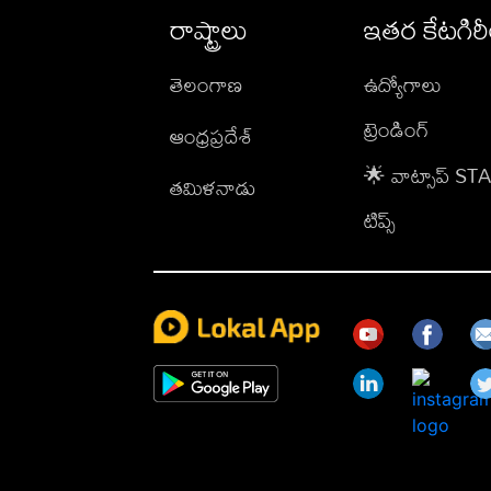
రాష్ట్రాలు
ఇతర కేటగిర
తెలంగాణ
ఉద్యోగాలు
ట్రెండింగ్
ఆంధ్రప్రదేశ్
🌟 వాట్సాప్ S
తమిళనాడు
టిప్స్