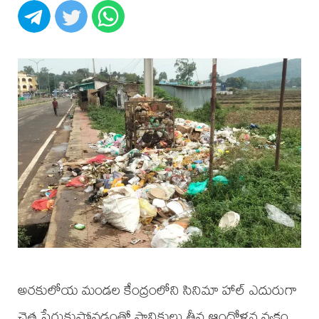
అరకులోయ మండల కేంద్రంలోని సినిమా హాల్ ఎదురుగా
చెత్త పేరుకుపోవడంతో స్థానికులు తీవ్ర ఆందోళన వ్యక్తం