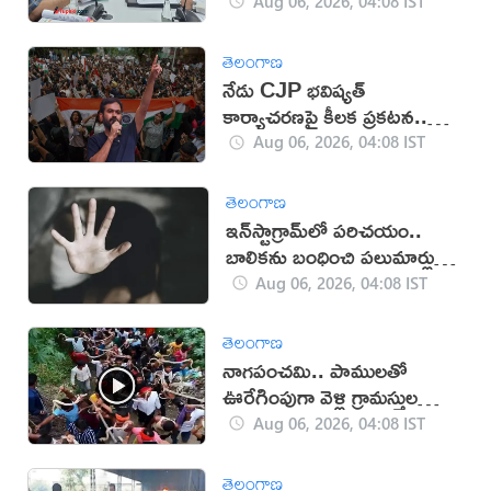
Aug 06, 2026, 04:08 IST
తెలంగాణ
నేడు CJP భవిష్యత్
కార్యాచరణపై కీలక ప్రకటన..
దేశవ్యాప్తంగా తీవ్ర ఉత్కంఠ
Aug 06, 2026, 04:08 IST
తెలంగాణ
ఇన్‌స్టాగ్రామ్‌లో పరిచయం..
బాలికను బంధించి పలుమార్లు
లైంగిక దాడి
Aug 06, 2026, 04:08 IST
తెలంగాణ
నాగపంచమి.. పాములతో
ఊరేగింపుగా వెళ్లి గ్రామస్తుల
పూజలు(వీడియో)
Aug 06, 2026, 04:08 IST
తెలంగాణ