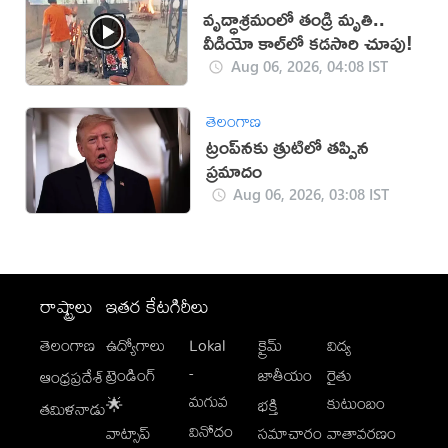
వృద్ధాశ్రమంలో తండ్రి మృతి..
వీడియో కాల్‌లో కడసారి చూపు!
Aug 06, 2026, 04:08 IST
తెలంగాణ
ట్రంప్‌నకు త్రుటిలో తప్పిన
ప్రమాదం
Aug 06, 2026, 03:08 IST
రాష్ట్రాలు
ఇతర కేటగిరీలు
తెలంగాణ
ఉద్యోగాలు
Lokal
క్రైమ్
విద్య
-
ట్రెండింగ్
జాతీయం
రైతు
ఆంధ్రప్రదేశ్
మగువ
కుటుంబం
🌟
భక్తి
తమిళనాడు
వినోదం
వాట్సాప్
సమాచారం
వాతావరణం