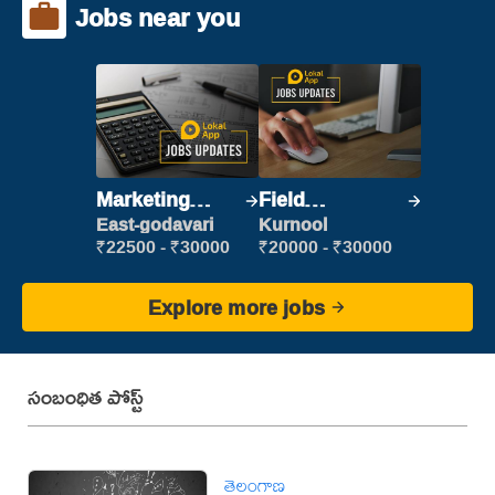
Jobs near you
Marketing
Field
Executive
Marketing
East-godavari
Kurnool
Executive
₹22500 - ₹30000
₹20000 - ₹30000
Explore more jobs
సంబంధిత పోస్ట్
తెలంగాణ