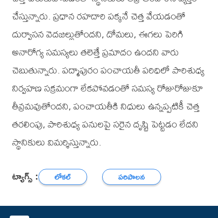
చేస్తున్నారు. ప్రధాన రహదారి పక్కనే చెత్త వేయడంతో
దుర్వాసన వెదజల్లుతోందని, దోమలు, ఈగలు పెరిగి
అనారోగ్య సమస్యలు తలెత్తే ప్రమాదం ఉందని వారు
చెబుతున్నారు. పద్మాపురం పంచాయతీ పరిధిలో పారిశుధ్య
నిర్వహణ సక్రమంగా లేకపోవడంతో సమస్య రోజురోజుకూ
తీవ్రమవుతోందని, పంచాయతీకి నిధులు ఉన్నప్పటికీ చెత్త
తరలింపు, పారిశుధ్య పనులపై సరైన దృష్టి పెట్టడం లేదని
స్థానికులు విమర్శిస్తున్నారు.
ట్యాగ్స్ :
లోకల్
పరిపాలన