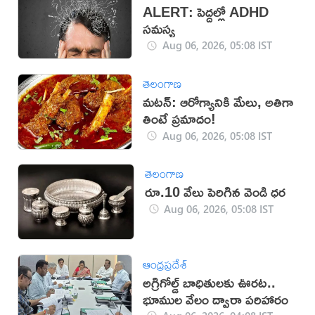
ALERT: పెద్దల్లో ADHD
సమస్య
Aug 06, 2026, 05:08 IST
తెలంగాణ
మటన్: ఆరోగ్యానికి మేలు, అతిగా
తింటే ప్రమాదం!
Aug 06, 2026, 05:08 IST
తెలంగాణ
రూ.10 వేలు పెరిగిన వెండి ధర
Aug 06, 2026, 05:08 IST
ఆంధ్రప్రదేశ్
అగ్రిగోల్డ్ బాధితులకు ఊరట..
భూముల వేలం ద్వారా పరిహారం