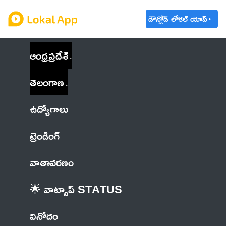
డౌన్లోడ్ లోకల్ యాప్
ఆంధ్రప్రదేశ్
తెలంగాణ
ఉద్యోగాలు
ట్రెండింగ్
వాతావరణం
🌟 వాట్సాప్ STATUS
వినోదం