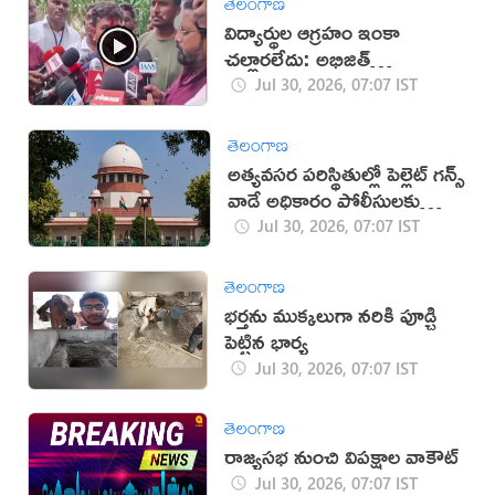
తెలంగాణ
విద్యార్థుల ఆగ్రహం ఇంకా
చల్లారలేదు: అభిజిత్
దిప్కే(వీడియో)
Jul 30, 2026, 07:07 IST
తెలంగాణ
అత్యవసర పరిస్థితుల్లో పెల్లెట్ గన్స్
వాడే అధికారం పోలీసులకు
ఉంది: సుప్రీం
Jul 30, 2026, 07:07 IST
తెలంగాణ
భర్తను ముక్కలుగా నరికి పూడ్చి
పెట్టిన భార్య
Jul 30, 2026, 07:07 IST
తెలంగాణ
రాజ్యసభ నుంచి విపక్షాల వాకౌట్
Jul 30, 2026, 07:07 IST