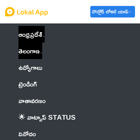
డౌన్లోడ్ లోకల్ యాప్
ఆంధ్రప్రదేశ్
తెలంగాణ
ఉద్యోగాలు
ట్రెండింగ్
వాతావరణం
🌟 వాట్సాప్ STATUS
వినోదం