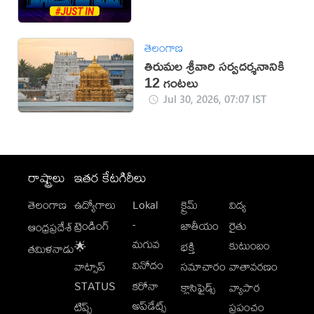
తెలంగాణ
తిరుమల శ్రీవారి సర్వదర్శనానికి
12 గంటలు
Jul 30, 2026, 07:07 IST
రాష్ట్రాలు
ఇతర కేటగిరీలు
తెలంగాణ
ఉద్యోగాలు
Lokal
క్రైమ్
విద్య
-
ట్రెండింగ్
జాతీయం
రైతు
ఆంధ్రప్రదేశ్
మగువ
కుటుంబం
🌟
భక్తి
తమిళనాడు
వినోదం
వాట్సాప్
సమాచారం
వాతావరణం
STATUS
కరోనా
క్లాసిఫైడ్స్
వ్యాపార
అప్‌డేట్స్
టిప్స్
ప్రపంచం