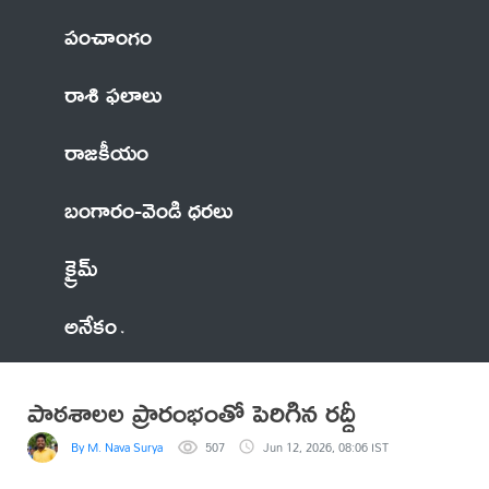
పంచాంగం
రాశి ఫలాలు
రాజకీయం
బంగారం-వెండి ధరలు
క్రైమ్
అనేకం
పాఠశాలల ప్రారంభంతో పెరిగిన రద్దీ
By M. Nava Surya
507
Jun 12, 2026, 08:06 IST