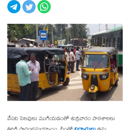
వేసవి సెలవులు ముగియడంతో శుక్రవారం పాఠశాలలు
తిరిగి ప్రారంభమయ్యాయి. దీంతో
విద్యార్థులు
తమ