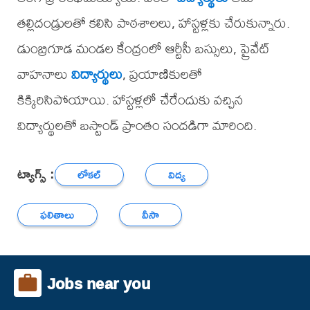
తల్లిదండ్రులతో కలిసి పాఠశాలలు, హాస్టళ్లకు చేరుకున్నారు.
డుంబ్రిగూడ మండల కేంద్రంలో ఆర్టీసీ బస్సులు, ప్రైవేట్
వాహనాలు
విద్యార్థులు
, ప్రయాణికులతో
కిక్కిరిసిపోయాయి. హాస్టళ్లలో చేరేందుకు వచ్చిన
విద్యార్థులతో బస్టాండ్‌ ప్రాంతం సందడిగా మారింది.
ట్యాగ్స్ :
లోకల్
విద్య
ఫలితాలు
వీసా
Jobs near you