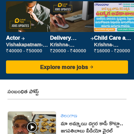
Actor
Delivery
Child Care and
Executive
Patient care
Vishakapatnam-
Krishna-
Krishna-
new
vijayawada
vijayawada
₹40000 - ₹50000
₹20000 - ₹40000
₹16000 - ₹20000
Explore more jobs
సంబంధిత పోస్ట్
తెలంగాణ
మా అమ్మాయి దగ్గర కాపీ కొట్టా..
జగపతిబాబు వీడియో వైరల్‌