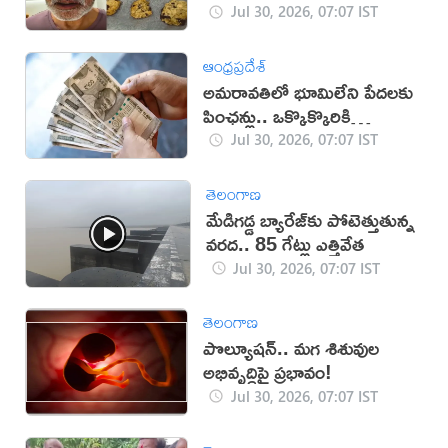
Jul 30, 2026, 07:07 IST
ఆంధ్రప్రదేశ్
అమరావతిలో భూమిలేని పేదలకు
పింఛన్లు.. ఒక్కొక్కొరికి
రూ.5వేలు
Jul 30, 2026, 07:07 IST
తెలంగాణ
మేడిగడ్డ బ్యారేజ్‌కు పోటెత్తుతున్న
వరద.. 85 గేట్లు ఎత్తివేత
Jul 30, 2026, 07:07 IST
తెలంగాణ
పొల్యూషన్.. మగ శిశువుల
అభివృద్ధిపై ప్రభావం!
Jul 30, 2026, 07:07 IST