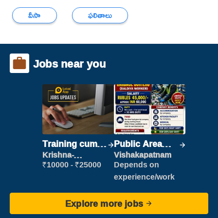
వీసా
ఫలితాలు
Jobs near you
Training cum
Public Area
Placement
Cleaner
Krishna-
Vishakapatnam
vijayawada
₹10000 - ₹25000
Depends on
experience/work
Explore more jobs