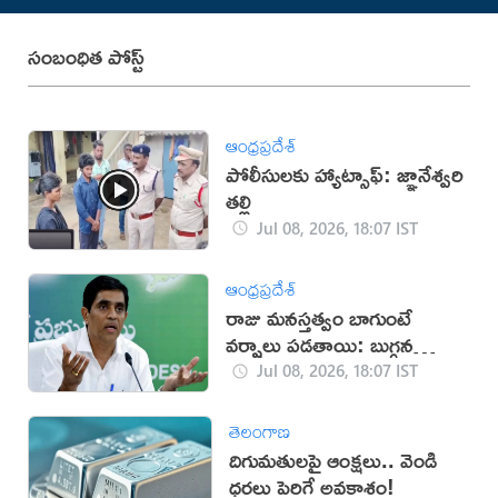
సంబంధిత పోస్ట్
ఆంధ్రప్రదేశ్
పోలీసులకు హ్యాట్సాఫ్: జ్ఞానేశ్వరి
తల్లి
Jul 08, 2026, 18:07 IST
ఆంధ్రప్రదేశ్
రాజు మనస్తత్వం బాగుంటే
వర్షాలు పడతాయి: బుగ్గన
రాజేంద్ర ప్రసాద్
Jul 08, 2026, 18:07 IST
తెలంగాణ
దిగుమతులపై ఆంక్షలు.. వెండి
ధరలు పెరిగే అవకాశం!