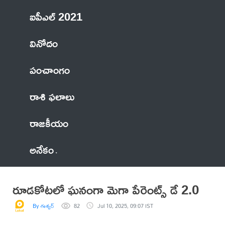
ఐపీఎల్ 2021
వినోదం
పంచాంగం
రాశి ఫలాలు
రాజకీయం
అనేకం
రూడకోటలో ఘనంగా మెగా పేరెంట్స్ డే 2.0
By ఈశ్వర్
82
Jul 10, 2025, 09:07 IST