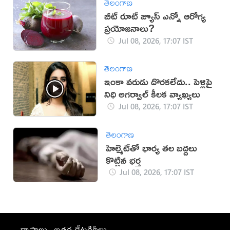
తెలంగాణ
బీట్ రూట్ జ్యూస్ ఎన్నో ఆరోగ్య
ప్రయోజనాలు?
Jul 08, 2026, 17:07 IST
తెలంగాణ
ఇంకా వరుడు దొరకలేదు.. పెళ్లిపై
నిధి అగర్వాల్ కీలక వ్యాఖ్యలు
Jul 08, 2026, 17:07 IST
తెలంగాణ
హెల్మెట్‌తో భార్య తల బద్దలు
కొట్టిన భర్త
Jul 08, 2026, 17:07 IST
రాష్ట్రాలు
ఇతర కేటగిరీలు