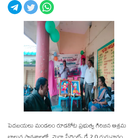
పెదబయలు మండలం రూడకోట ప్రభుత్వ గిరిజన ఆశ్రమ
బాలుర పాఠశాలలో మెగా పేరెంట్స్ డే 2.0 గురువారం