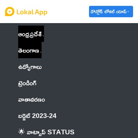
డౌన్లోడ్ లోకల్ యాప్
ఆంధ్రప్రదేశ్
తెలంగాణ
ఉద్యోగాలు
ట్రెండింగ్
వాతావరణం
బడ్జెట్ 2023-24
🌟 వాట్సాప్ STATUS