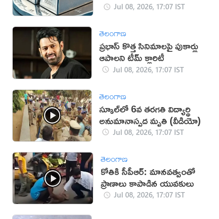
Jul 08, 2026, 17:07 IST
తెలంగాణ
ప్రభాస్ కొత్త సినిమాలపై పుకార్లు
ఆపాలని టీమ్ క్లారిటీ
Jul 08, 2026, 17:07 IST
తెలంగాణ
స్కూల్‌లో 6వ తరగతి విద్యార్థి
అనుమానాస్పద మృతి (వీడియో)
Jul 08, 2026, 17:07 IST
తెలంగాణ
కోతికి సీపీఆర్: మానవత్వంతో
ప్రాణాలు కాపాడిన యువకులు
Jul 08, 2026, 17:07 IST