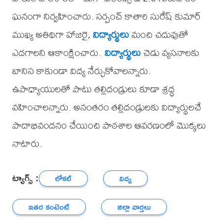
ఘనంగా నిర్వహించారు. సర్పంచ్ కాతారి సురేష్ కుమార్
ముఖ్య అతిథిగా హాజరై,
విద్యార్థులు
మంచి చదువుతో
ఎదగాలని ఆకాంక్షించారు.
విద్యార్థులు
చెడు వ్యసనాలకు
బానిస కాకుండా విద్య నేర్చుకోవాలన్నారు.
ఉపాధ్యాయులతో పాటు తల్లిదండ్రులు కూడా శ్రద్ధ
వహించాలన్నారు. అనంతరం తల్లిదండ్రులకు విద్యార్థులచే
పాదాభివందనం చేయించి పాఠశాల ఆవరణంలో మొక్కలు
నాటారు.
ట్యాగ్స్ :
లోకల్
విద్య
ఇతర కంటెంట్
జిల్లా వార్తలు