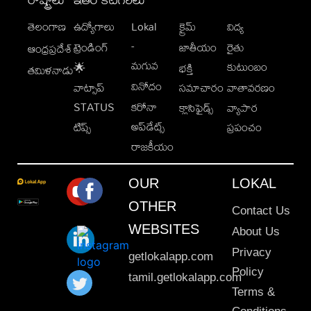
తెలంగాణ
ఉద్యోగాలు
Lokal
క్రైమ్
విద్య
-
ట్రెండింగ్
జాతీయం
రైతు
ఆంధ్రప్రదేశ్
మగువ
కుటుంబం
🌟
భక్తి
తమిళనాడు
వినోదం
వాట్సాప్
సమాచారం
వాతావరణం
STATUS
కరోనా
క్లాసిఫైడ్స్
వ్యాపార
అప్‌డేట్స్
టిప్స్
ప్రపంచం
రాజకీయం
OUR
LOKAL
OTHER
Contact Us
WEBSITES
About Us
Privacy
getlokalapp.com
Policy
tamil.getlokalapp.com
Terms &