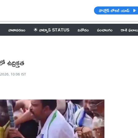
డౌన్లోడ్ లోకల్ యాప్
వాతావరణం
🌟 వాట్సాప్ STATUS
వినోదం
పంచాంగం
రాశి ఫలాల
 ఉద్రిక్తత
 2026, 10:06 IST