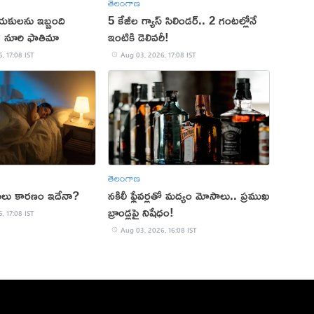
తెలంగాణ
యకులను ఇబ్బంది
5 కేజీల గ్యాస్ సిలిండర్.. 2 గంటల్లోనే
ు: నూరి ఫాతిమా
ఇంటికి డెలివరీ!
, 17:08 IST
Aug 03, 2026, 17:08 IST
తెలంగాణ
 అసలు కారణం ఇదేనా?
నకిలీ ఫ్లేవర్లతో మద్యం మోసాలు.. ప్రముఖ
బ్రాండ్లపై నిషేధం!
, 17:08 IST
Aug 03, 2026, 16:08 IST