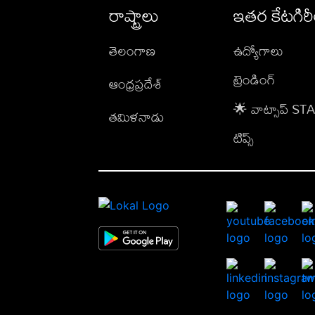
రాష్ట్రాలు
ఇతర కేటగిర
తెలంగాణ
ఉద్యోగాలు
ట్రెండింగ్
ఆంధ్రప్రదేశ్
🌟 వాట్సాప్ S
తమిళనాడు
టిప్స్