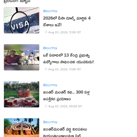
ట్రెండింగ్ న్యూస్
తెలంగాణ
2026లో వీసా రూల్స్ మార్చిన 4
దేశాలు ఇవే!
Aug 03, 2026, 11:08 IST
తెలంగాణ
ఒకే ఏడాదిలో 13 కేంద్ర ప్రభుత్వ
ఉద్యోగాలు సాధించిన యువకుడు!
Aug 03, 2026, 11:08 IST
తెలంగాణ
జంతర్‌ మంతర్‌ కథ.. 300 ఏళ్ల
ఆసక్తికర ప్రయాణం
Aug 03, 2026, 09:08 IST
తెలంగాణ
జంతర్‌మంతర్‌ వద్ద నిరసనలు
నియంత్రించాలంటూ పిల్