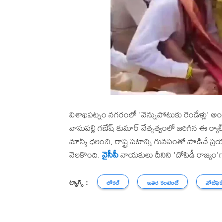
విశాఖపట్నం నగరంలో 'వెన్నుపోటుకు రెండేళ్లు' 
వాసుపల్లి గణేష్ కుమార్ నేతృత్వంలో జరిగిన ఈ ర్యాల
మాస్క్ ధరించి, రాష్ట్ర పటాన్ని గునపంతో పొడిచే ప్
నెలకొంది.
వైసీపీ
నాయకులు దీనిని 'దోపిడీ రాజ్యం'గా
ట్యాగ్స్ :
లోకల్
ఇతర కంటెంట్
నోటిఫిక