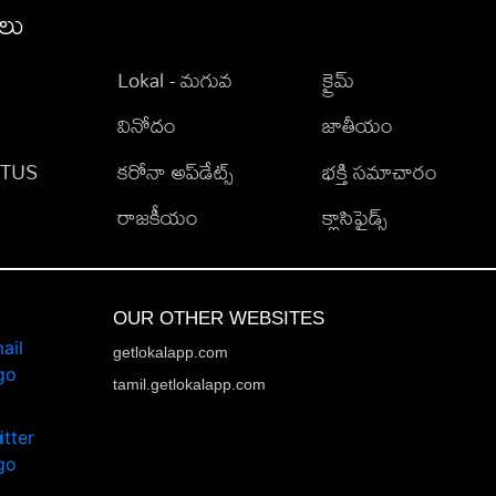
ీలు
Lokal - మగువ
క్రైమ్
వినోదం
జాతీయం
TATUS
కరోనా అప్‌డేట్స్
భక్తి సమాచారం
రాజకీయం
క్లాసిఫైడ్స్
OUR OTHER WEBSITES
getlokalapp.com
tamil.getlokalapp.com