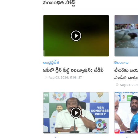
సంబంధిత పోస్ట్
ఆంధ్రప్రదేశ్
తెలంగాణ
ఏపీలో గ్రీన్ ఫీల్డ్ రివల్యూషన్: టీడీపీ
టీచర్‌ను బయట
పొడిచి దారు
Aug 03, 2026, 17:08 IST
Aug 03, 2026