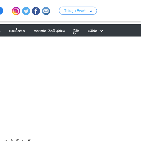
Telugu తెలుగు
ు
రాజకీయం
బంగారం-వెండి ధరలు
క్రైమ్
అనేకం