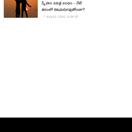
స్నేహం పవిత్ర బంధం - నేటి
తరంలో కనుమరుగవుతోందా?
Aug 02, 2026, 12:08 IST