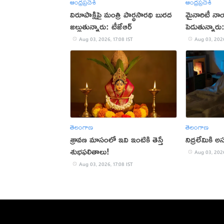
ఆంధ్రప్రదేశ్
ఆంధ్రప్రదేశ్
విరూపాక్షిపై మంత్రి పార్థసారథి బురద
మైనారిటీ నా
జల్లుతున్నారు: టీజేఆర్
పెడుతున్నార
Aug 03, 2026, 17:08 IST
Aug 03, 2026
తెలంగాణ
తెలంగాణ
శ్రావణ మాసంలో ఇవి ఇంటికి తెస్తే
నిద్రలేమికి
శుభఫలితాలు!
Aug 03, 2026
Aug 03, 2026, 17:08 IST