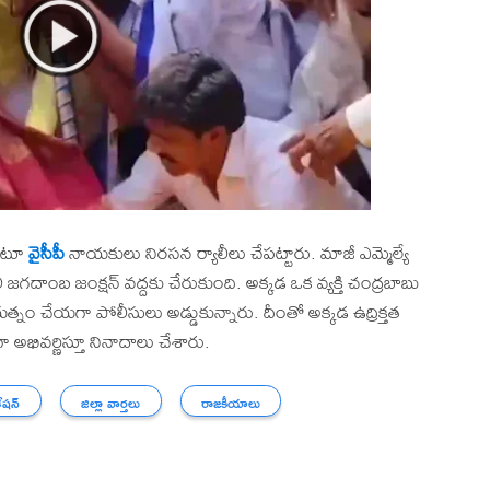
అంటూ
వైసీపీ
నాయకులు నిరసన ర్యాలీలు చేపట్టారు. మాజీ ఎమ్మెల్యే
ీ జగదాంబ జంక్షన్ వద్దకు చేరుకుంది. అక్కడ ఒక వ్యక్తి చంద్రబాబు
రయత్నం చేయగా పోలీసులు అడ్డుకున్నారు. దీంతో అక్కడ ఉద్రిక్తత
 అభివర్ణిస్తూ నినాదాలు చేశారు.
ేషన్
జిల్లా వార్తలు
రాజకీయాలు