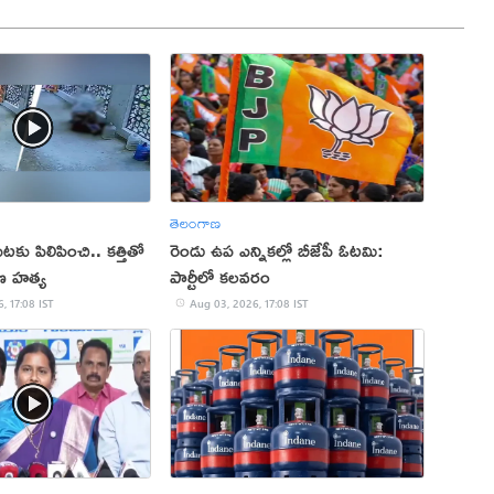
తెలంగాణ
కు పిలిపించి.. కత్తితో
రెండు ఉప ఎన్నికల్లో బీజేపీ ఓటమి:
ణ హత్య
పార్టీలో కలవరం
, 17:08 IST
Aug 03, 2026, 17:08 IST