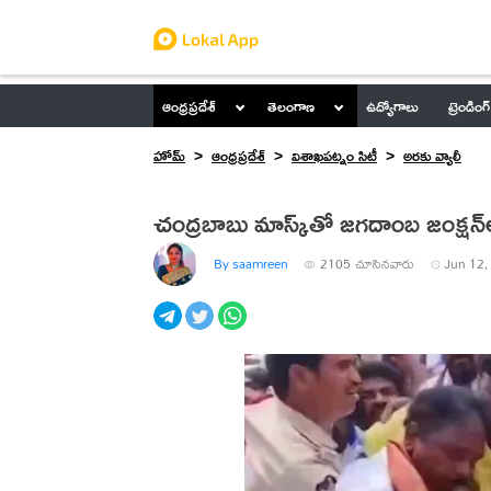
ఆంధ్రప్రదేశ్
తెలంగాణ
ఉద్యోగాలు
ట్రెండింగ్
హోమ్
ఆంధ్రప్రదేశ్
విశాఖపట్నం సిటీ
అరకు వ్యాలీ
చంద్రబాబు మాస్క్‌తో జగదాంబ జంక్షన్‌లో
By saamreen
2105
చూసినవారు
Jun 12,