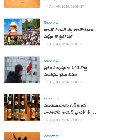
Aug 03, 2026, 08:08 IST
తెలంగాణ
జంతర్‌మంతర్‌ వద్ద ఆందోళనలు..
సుప్రీం కోర్టులో పిల్
Aug 03, 2026, 06:08 IST
తెలంగాణ
ప్రపంచవ్యాప్తంగా 140 కోట్ల
మందిపై.. చైనా నిఘా
Aug 03, 2026, 05:08 IST
తెలంగాణ
మందుబాబులకు గుడ్‌న్యూస్..
భారత్‌లోకి ‘లయన్ బ్రూవరీ’ రీ-
ఎంట్రీ
Aug 03, 2026, 03:08 IST
తెలంగాణ