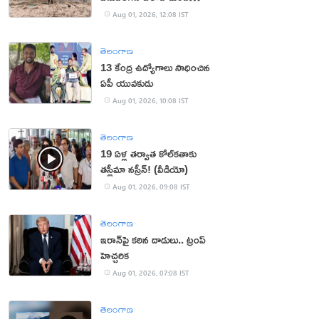
వలసదారులు
Aug 01, 2026, 12:08 IST
తెలంగాణ
13 కేంద్ర ఉద్యోగాలు సాధించిన
ఏపీ యువకుడు
Aug 01, 2026, 10:08 IST
తెలంగాణ
19 ఏళ్ల తర్వాత కోల్‌కతాకు
తస్లీమా నస్రీన్! (వీడియో)
Aug 01, 2026, 09:08 IST
తెలంగాణ
ఇరాన్‌పై కఠిన దాడులు.. ట్రంప్
హెచ్చరిక
Aug 01, 2026, 07:08 IST
తెలంగాణ