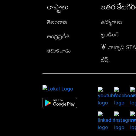
రాష్ట్రాలు
ఇతర కేటగిర
తెలంగాణ
ఉద్యోగాలు
ట్రెండింగ్
ఆంధ్రప్రదేశ్
🌟 వాట్సాప్ S
తమిళనాడు
టిప్స్