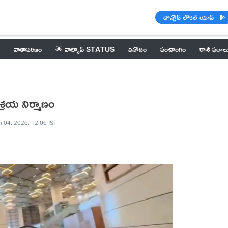
డౌన్లోడ్ లోకల్ యాప్
వాతావరణం
🌟 వాట్సాప్ STATUS
వినోదం
పంచాంగం
రాశి ఫలాల
్రయ నిర్మాణం
n 04, 2026, 12:06 IST