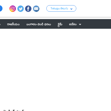
Telugu తెలుగు
ు
రాజకీయం
బంగారం-వెండి ధరలు
క్రైమ్
అనేకం