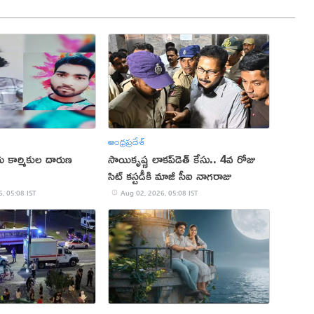
ఆంధ్రప్రదేశ్
దరు కార్మికుల దారుణ
సాయికృష్ణ లాకప్‌డెత్ కేసు.. 4వ రోజు
సిట్ కస్టడీకి మాజీ సీఐ నాగరాజు
, 05:08 IST
Aug 02, 2026, 05:08 IST