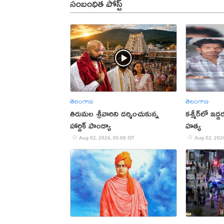
సంబంధిత పోస్ట్
తెలంగాణ
తెలంగాణ
తిరుమల శ్రీవారిని దర్శించుకున్న
కశ్మీర్‌లో ఇద్
హార్దిక్ పాండ్యా
హత్య
Aug 02, 2026, 05:08 IST
Aug 02, 2026