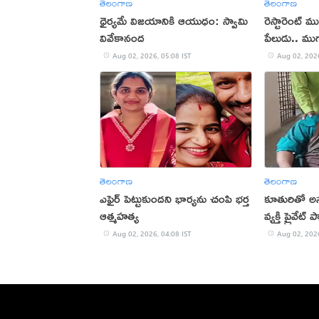
తెలంగాణ
తెలంగాణ
ధైర్యమే విజయానికి ఆయుధం: స్వామి
రెస్టారెంట్ 
వివేకానంద
పేలుడు.. ముగ
Aug 02, 2026, 05:08 IST
Aug 02, 2026
తెలంగాణ
తెలంగాణ
ఎఫైర్ పెట్టుకుందని భార్యను చంపి భర్త
కూతురితో అసభ
ఆత్మహత్య
వ్యక్తి ప్ర
Aug 02, 2026, 04:08 IST
Aug 02, 2026