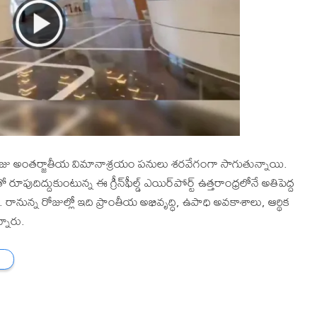
రాజు అంతర్జాతీయ విమానాశ్రయం పనులు శరవేగంగా సాగుతున్నాయి.
దిద్దుకుంటున్న ఈ గ్రీన్‌ఫీల్డ్ ఎయిర్‌పోర్ట్ ఉత్తరాంధ్రలోనే అతిపెద్ద
రానున్న రోజుల్లో ఇది ప్రాంతీయ అభివృద్ధి, ఉపాధి అవకాశాలు, ఆర్థిక
్నారు.
ు