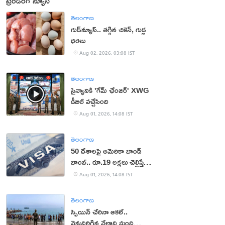
ట్రెండింగ్ న్యూస్
తెలంగాణ
గుడ్‌న్యూస్.. తగ్గిన చికెన్, గుడ్ల
ధరలు
Aug 02, 2026, 03:08 IST
తెలంగాణ
సైన్యానికి 'గేమ్ ఛేంజర్' XWG
డీజిల్ వచ్చేసింది
Aug 01, 2026, 14:08 IST
తెలంగాణ
50 దేశాలపై అమెరికా బాండ్
బాంబ్.. రూ.19 లక్షలు చెల్లిస్తేనే
వీసా!
Aug 01, 2026, 14:08 IST
తెలంగాణ
స్పెయిన్ చేరినా ఆకలే..
వెనుదిరిగిన వేలాది మంది