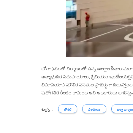
భోగాపురంలో నిర్మాణంలో ఉన్న అల్లూరి సీతారామ
అత్యాధునిక సదుపాయాలు, ప్రీమియం ఇంటీరియర్లతో రూపు
విమానయాన మౌలిక వసతుల ప్రాజెక్టుగా నిలుస్తోంది. 
పురోగతికి కీలకం కానుంది అని అధికారులు భావిస్తున
ట్యాగ్స్ :
లోకల్
పరిపాలన
జిల్లా వార్తల