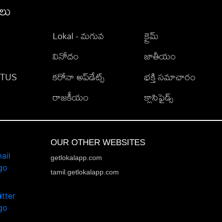
ీలు
Lokal - మగువ
క్రైమ్
వినోదం
జాతీయం
TATUS
కరోనా అప్‌డేట్స్
భక్తి సమాచారం
రాజకీయం
క్లాసిఫైడ్స్
OUR OTHER WEBSITES
getlokalapp.com
tamil.getlokalapp.com