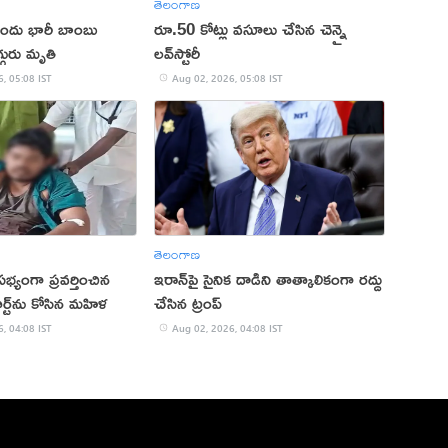
తెలంగాణ
ముందు భారీ బాంబు
రూ.50 కోట్లు వసూలు చేసిన చెన్నై
్గురు మృతి
లవ్‌‌స్టోరీ
, 05:08 IST
Aug 02, 2026, 05:08 IST
తెలంగాణ
్యంగా ప్రవర్తించిన
ఇరాన్‌పై సైనిక దాడిని తాత్కాలికంగా రద్దు
ైవేట్ పార్ట్‌ను కోసిన మహిళ
చేసిన ట్రంప్
, 04:08 IST
Aug 02, 2026, 04:08 IST