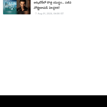
ఆర్కిటిక్‌లో కొత్త యుద్ధం.. సజీవ
నోస్ట్రాడామస్ హెచ్చరిక!
Aug 01, 2026, 04:08 IST