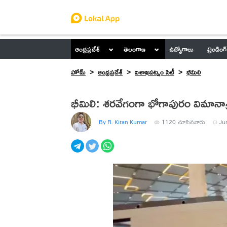
ఆంధ్రప్రదేశ్
తెలంగాణ
ఉద్యోగాలు
ట్రెండింగ్
హోమ్
ఆంధ్రప్రదేశ్
విశాఖపట్నం సిటీ
భీమిలి
భీమిలి: శరవేగంగా భోగాపురం విమానాశ
By R. Kiran Kumar
1120
చూసినవారు
Ju