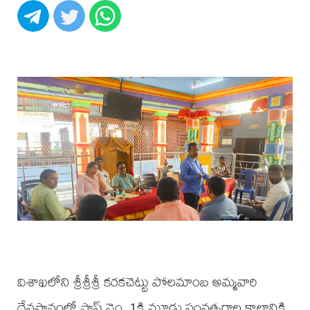
విశాఖలోని శ్రీశ్రీశ్రీ కరకచెట్టు పోలమాంబ అమ్మవారి
దేవస్థానంలో షాప్ నెం. 1కి మూడు సంవత్సరాల కాలానికి,