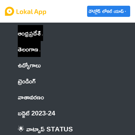
డౌన్లోడ్ లోకల్ యాప్
ఆంధ్రప్రదేశ్
తెలంగాణ
ఉద్యోగాలు
ట్రెండింగ్
వాతావరణం
బడ్జెట్ 2023-24
🌟 వాట్సాప్ STATUS