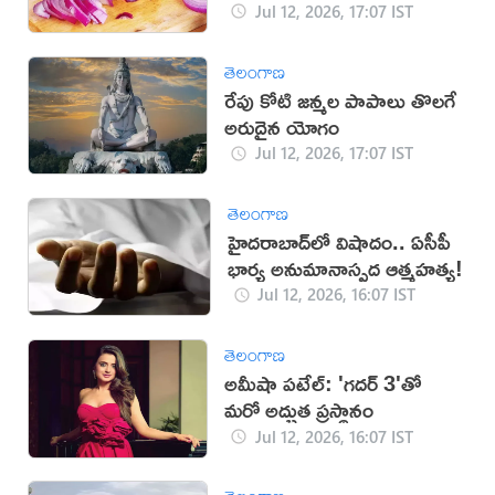
చెక్!
Jul 12, 2026, 17:07 IST
తెలంగాణ
రేపు కోటి జన్మల పాపాలు తొలగే
అరుదైన యోగం
Jul 12, 2026, 17:07 IST
తెలంగాణ
హైదరాబాద్‌లో విషాదం.. ఏసీపీ
భార్య అనుమానాస్పద ఆత్మహత్య!
Jul 12, 2026, 16:07 IST
తెలంగాణ
అమీషా పటేల్: 'గదర్ 3'తో
మరో అద్భుత ప్రస్థానం
Jul 12, 2026, 16:07 IST