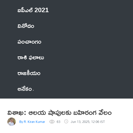
ఐపీఎల్ 2021
వినోదం
పంచాంగం
రాశి ఫలాలు
రాజకీయం
అనేకం
విశాఖ: ఆలయ షాపులకు బహిరంగ వేలం
By R. Kiran Kumar
63
Jun 13, 2025, 12:06 IST