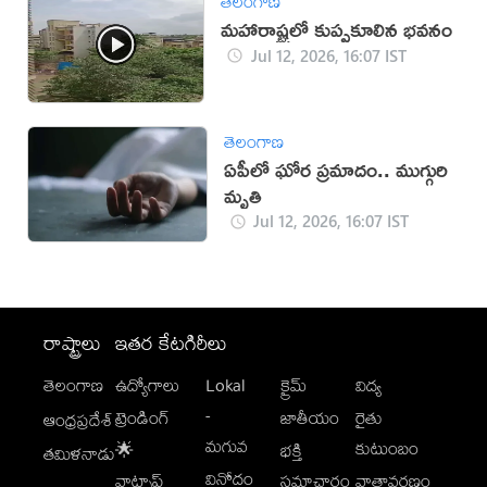
తెలంగాణ
మహారాష్ట్రలో కుప్పకూలిన భవనం
Jul 12, 2026, 16:07 IST
తెలంగాణ
ఏపీలో ఘోర ప్రమాదం.. ముగ్గురి
మృతి
Jul 12, 2026, 16:07 IST
రాష్ట్రాలు
ఇతర కేటగిరీలు
తెలంగాణ
ఉద్యోగాలు
Lokal
క్రైమ్
విద్య
-
ట్రెండింగ్
జాతీయం
రైతు
ఆంధ్రప్రదేశ్
మగువ
కుటుంబం
🌟
భక్తి
తమిళనాడు
వినోదం
వాట్సాప్
సమాచారం
వాతావరణం