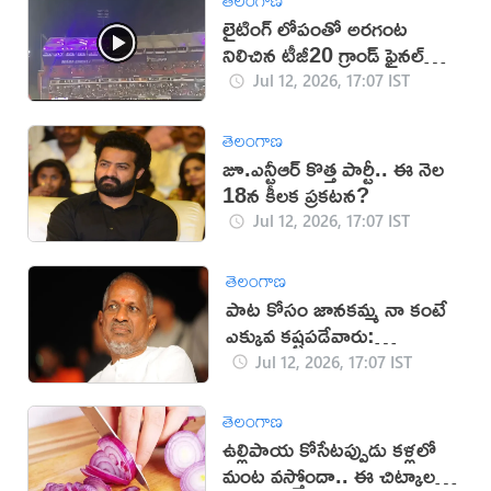
లైటింగ్ లోపంతో అరగంట
నిలిచిన టీజీ20 గ్రాండ్ ఫైనల్
(వీడియో)
Jul 12, 2026, 17:07 IST
తెలంగాణ
జూ.ఎన్టీఆర్ కొత్త పార్టీ.. ఈ నెల
18న కీలక ప్రకటన?
Jul 12, 2026, 17:07 IST
తెలంగాణ
పాట కోసం జానకమ్మ నా కంటే
ఎక్కువ కష్టపడేవారు:
ఇళయరాజా
Jul 12, 2026, 17:07 IST
తెలంగాణ
ఉల్లిపాయ కోసేటప్పుడు కళ్లలో
మంట వస్తోందా.. ఈ చిట్కాలతో