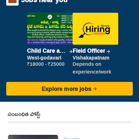
Child Care and
Field Officer
Patient care
West-godavari
Vishakapatnam
₹18000 - ₹25000
Depends on
experience/work
Explore more jobs
సంబంధిత పోస్ట్
తెలంగాణ