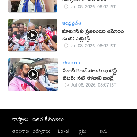
Jul 08, 2026, 08:07 IST
ఆంధ్రప్రదేశ్
మావిగన్‌కు ప్రజలందరి ఆమోదం
ఉంది: పెద్దిరెడ్డి
Jul 08, 2026, 08:07 IST
తెలంగాణ
హిందీ కంటే తెలుగు ఇండస్ట్రీ
బెటర్: నటి సోనాలి బింద్రే
Jul 08, 2026, 08:07 IST
రాష్ట్రాలు
ఇతర కేటగిరీలు
తెలంగాణ
ఉద్యోగాలు
Lokal
క్రైమ్
విద్య