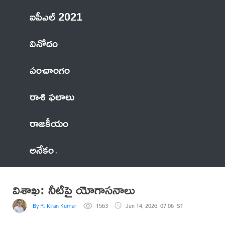
ఐపీఎల్ 2021
వినోదం
పంచాంగం
రాశి ఫలాలు
రాజకీయం
అనేకం
విశాఖ‌: నీటిపై యోగాస‌నాలు
By R. Kiran Kumar
1563
Jun 14, 2026, 07:06 IST