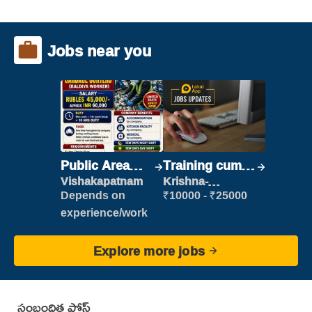
Jobs near you
Public Area
Training cum
Cleaner
Placement
Vishakapatnam
Krishna-
vijayawada
Depends on
₹10000 - ₹25000
experience/work
Explore more jobs
సంబంధిత పోస్ట్