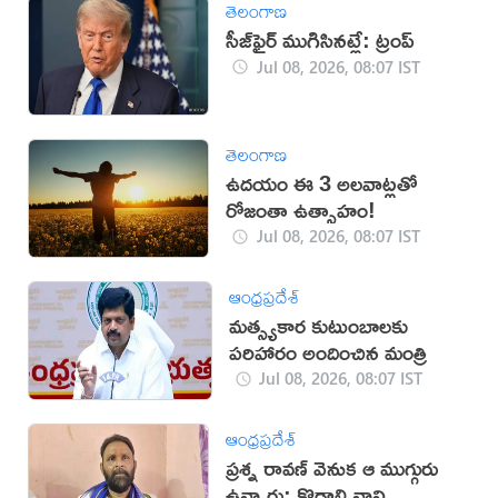
తెలంగాణ
సీజ్‌ఫైర్ ముగిసినట్లే: ట్రంప్
Jul 08, 2026, 08:07 IST
తెలంగాణ
ఉదయం ఈ 3 అలవాట్లతో
రోజంతా ఉత్సాహం!
Jul 08, 2026, 08:07 IST
ఆంధ్రప్రదేశ్
మత్స్యకార కుటుంబాలకు
పరిహారం అందించిన మంత్రి
Jul 08, 2026, 08:07 IST
ఆంధ్రప్రదేశ్
ప్రశ్న రావణ్ వెనుక ఆ ముగ్గురు
ఉన్నారు: కొడాలి నాని