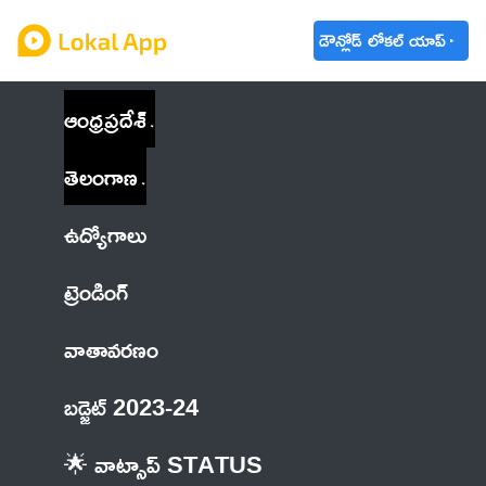
డౌన్లోడ్ లోకల్ యాప్
ఆంధ్రప్రదేశ్
తెలంగాణ
ఉద్యోగాలు
ట్రెండింగ్
వాతావరణం
బడ్జెట్ 2023-24
🌟 వాట్సాప్ STATUS