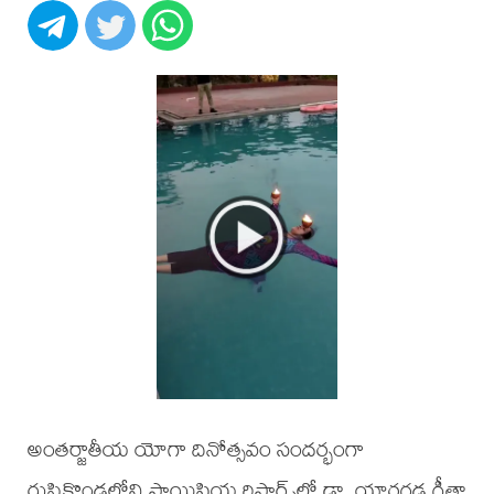
అంతర్జాతీయ యోగా దినోత్సవం సందర్భంగా
రుషికొండలోని సాయిప్రియ రిసార్ట్స్‌లో డా. యార్లగడ్డ గీతా