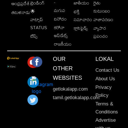
-
ట్రెండింగ్
జాతీయం
రైతు
ఆంధ్రప్రదేశ్
మగువ
కుటుంబం
🌟
భక్తి
తమిళనాడు
వినోదం
వాట్సాప్
సమాచారం
వాతావరణం
STATUS
కరోనా
క్లాసిఫైడ్స్
వ్యాపార
అప్‌డేట్స్
టిప్స్
ప్రపంచం
రాజకీయం
OUR
LOKAL
OTHER
Contact Us
WEBSITES
About Us
Privacy
getlokalapp.com
Policy
tamil.getlokalapp.com
Terms &
Conditions
Advertise