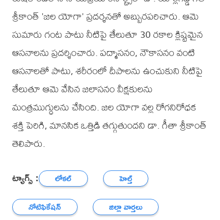
శ్రీకాంత్ 'జల యోగా' ప్రదర్శనతో అబ్బురపరిచారు. ఆమె
సుమారు గంట పాటు నీటిపై తేలుతూ 30 రకాల క్లిష్టమైన
ఆసనాలను ప్రదర్శించారు. పద్మాసనం, నౌకాసనం వంటి
ఆసనాలతో పాటు, శరీరంలో దీపాలను ఉంచుకుని నీటిపై
తేలుతూ ఆమె వేసిన జలాసనం వీక్షకులను
మంత్రముగ్ధులను చేసింది. జల యోగా వల్ల రోగనిరోధక
శక్తి పెరిగి, మానసిక ఒత్తిడి తగ్గుతుందని డా. గీతా శ్రీకాంత్
తెలిపారు.
ట్యాగ్స్ :
లోకల్
హెల్త్
నోటిఫికేషన్
జిల్లా వార్తలు