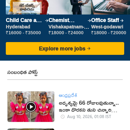
Child Care and
Chemist
Office Staff
Patient care
Production
Hyderabad
Vishakapatnam-
West-godavari
new
Executive
₹16000 - ₹35000
₹18000 - ₹24000
₹18000 - ₹20000
Explore more jobs
సంబంధిత పోస్ట్
ఆంధ్రప్రదేశ్
అదృశ్యమై 66 రోజులవుతున్నా..
ఇంకా దొరకని తుని చిన్నారి
ఆచూకీ (VIDEO)
Aug 10, 2026, 01:08 IST