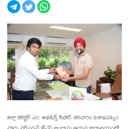
జిల్లా కలెక్టర్ ఎం. అభిషిక్త్ కిషోర్ శనివారం విశాఖపట్నం
పోర్టు చైర్‌పర్సన్ జేఎస్ బింద్రాను ఆయన కార్యాలయంలో