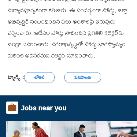
మర్యాదపూర్వకంగా కలిశారు. ఈ సందర్భంగా పోర్టు, జిల్లా
అభివృద్ధికి సంబంధించిన పలు అంశాలపై ఇరువురు
చర్చించారు. ఇటీవల పోర్టు సాధించిన ప్రగతిని కలెక్టర్‌కు
బింద్రా వివరించారు. నగరాభివృద్ధిలో పోర్టు భాగస్వామ్యం
మరింత అవసరమని కలెక్టర్‌ సూచించారు.
ట్యాగ్స్ :
లోకల్
పరిపాలన
Jobs near you