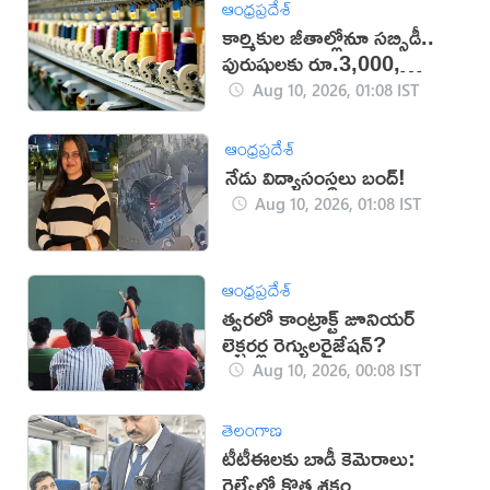
ఆంధ్రప్రదేశ్
కార్మికుల జీతాల్లోనూ సబ్సిడీ..
పురుషులకు రూ.3,000,
మహిళలకు రూ.3,500
Aug 10, 2026, 01:08 IST
ఆంధ్రప్రదేశ్
నేడు విద్యాసంస్థలు బంద్!
Aug 10, 2026, 01:08 IST
ఆంధ్రప్రదేశ్
త్వరలో కాంట్రాక్ట్‌ జూనియర్
లెక్చరర్ల రెగ్యులరైజేషన్?
Aug 10, 2026, 00:08 IST
తెలంగాణ
టీటీఈలకు బాడీ కెమెరాలు:
రైల్వేలో కొత్త శకం