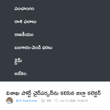
పంచాంగం
రాశి ఫలాలు
రాజకీయం
బంగారం-వెండి ధరలు
క్రైమ్
అనేకం
విశాఖ పోర్ట్ చైర్‌పర్సన్‌ను కలిసిన జిల్లా కలెక్టర్
By R. Kiran Kumar
650
Jun 13, 2026, 13:06 IST