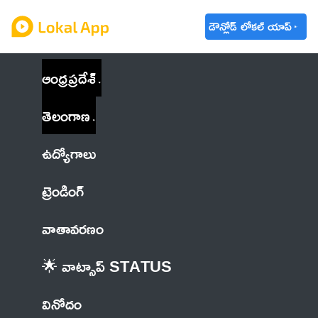
డౌన్లోడ్ లోకల్ యాప్
ఆంధ్రప్రదేశ్
తెలంగాణ
ఉద్యోగాలు
ట్రెండింగ్
వాతావరణం
🌟 వాట్సాప్ STATUS
వినోదం