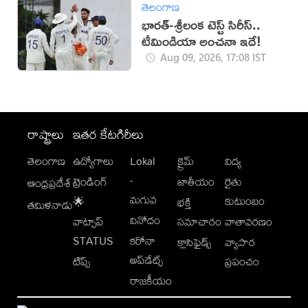
తెలంగాణ
భారత్-శ్రీలంక టెస్ట్ సిరీస్..
టీమిండియా అంచనా ఇదే!
Aug 09, 2026, 17:08 IST
రాష్ట్రాలు
ఇతర కేటగిరీలు
తెలంగాణ
ఉద్యోగాలు
Lokal
క్రైమ్
విద్య
-
ట్రెండింగ్
జాతీయం
రైతు
ఆంధ్రప్రదేశ్
మగువ
కుటుంబం
🌟
భక్తి
తమిళనాడు
వినోదం
వాట్సాప్
సమాచారం
వాతావరణం
STATUS
కరోనా
క్లాసిఫైడ్స్
వ్యాపార
అప్‌డేట్స్
టిప్స్
ప్రపంచం
రాజకీయం