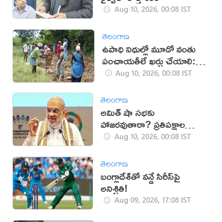
Aug 10, 2026, 00:08 IST
తెలంగాణ
ఉపాధి నిధుల్లో మూడో వంతు
పంచాయతీలే ఖర్చు చేయాలి:
కేంద్రం
Aug 10, 2026, 00:08 IST
తెలంగాణ
అమిత్ షా సభకు
హాజరవుతారా? ప్రతిపక్షాల
డిమాండ్
Aug 10, 2026, 00:08 IST
తెలంగాణ
బంగ్లాదేశ్‌తో వన్డే సిరీస్‌పై
అనిశ్చితి!
Aug 09, 2026, 17:08 IST