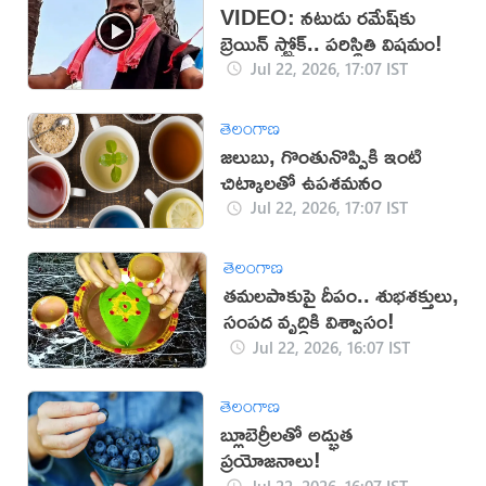
VIDEO: నటుడు రమేష్‌‌కు
బ్రెయిన్ స్ట్రోక్.. పరిస్థితి విషమం!
Jul 22, 2026, 17:07 IST
తెలంగాణ
జలుబు, గొంతునొప్పికి ఇంటి
చిట్కాలతో ఉపశమనం
Jul 22, 2026, 17:07 IST
తెలంగాణ
తమలపాకుపై దీపం.. శుభశక్తులు,
సంపద వృద్ధికి విశ్వాసం!
Jul 22, 2026, 16:07 IST
తెలంగాణ
బ్లూబెర్రీలతో అద్భుత
ప్రయోజనాలు!
Jul 22, 2026, 16:07 IST