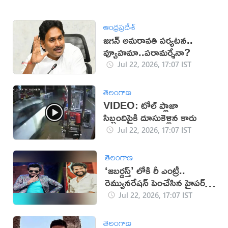
ఆంధ్రప్రదేశ్
జగన్ అమరావతి పర్యటన..
వ్యూహమా..పరామర్శేనా?
Jul 22, 2026, 17:07 IST
తెలంగాణ
VIDEO: టోల్ ప్లాజా
సిబ్బందిపైకి దూసుకెళ్లిన కారు
Jul 22, 2026, 17:07 IST
తెలంగాణ
‘జబర్దస్త్’ లోకి రీ ఎంట్రీ..
రెమ్యునరేషన్ పెంచేసిన హైపర్
ఆది!
Jul 22, 2026, 17:07 IST
తెలంగాణ