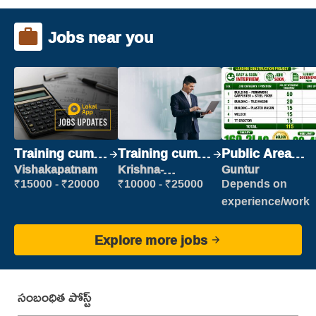
Jobs near you
Training cum
Training cum
Public Area
Placement
Placement
Cleaner
Vishakapatnam
Krishna-
Guntur
vijayawada
₹15000 - ₹20000
₹10000 - ₹25000
Depends on
experience/work
Explore more jobs
సంబంధిత పోస్ట్