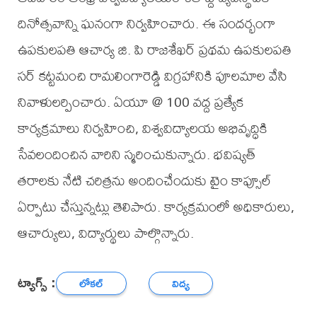
దినోత్సవాన్ని ఘనంగా నిర్వహించారు. ఈ సందర్భంగా
ఉపకులపతి ఆచార్య జి. పి రాజశేఖర్ ప్రథమ ఉపకులపతి
సర్ కట్టమంచి రామలింగారెడ్డి విగ్రహానికి పూలమాల వేసి
నివాళులర్పించారు. ఏయూ @ 100 వద్ద ప్రత్యేక
కార్యక్రమాలు నిర్వహించి, విశ్వవిద్యాలయ అభివృద్ధికి
సేవలందించిన వారిని స్మరించుకున్నారు. భవిష్యత్
తరాలకు నేటి చరిత్రను అందించేందుకు టైం కాప్సూల్
ఏర్పాటు చేస్తున్నట్లు తెలిపారు. కార్యక్రమంలో అధికారులు,
ఆచార్యులు, విద్యార్థులు పాల్గొన్నారు.
ట్యాగ్స్ :
లోకల్
విద్య