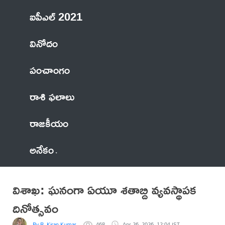
ఐపీఎల్ 2021
వినోదం
పంచాంగం
రాశి ఫలాలు
రాజకీయం
అనేకం
విశాఖ: ఘనంగా ఏయూ శతాబ్ది వ్యవస్థాపక
దినోత్సవం
By R. Kiran Kumar
468
Apr 26, 2026, 12:04 IST