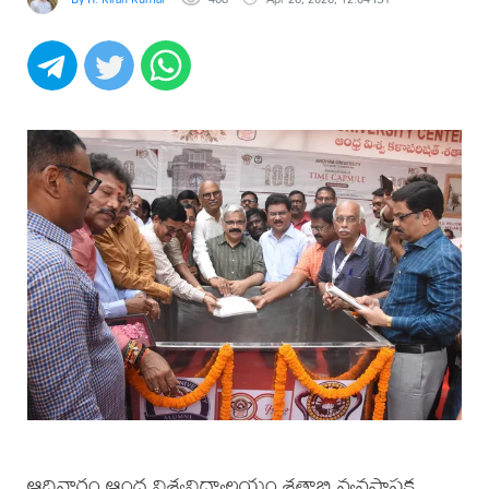
ఆదివారం ఆంధ్ర విశ్వవిద్యాలయం శతాబ్ది వ్యవస్థాపక