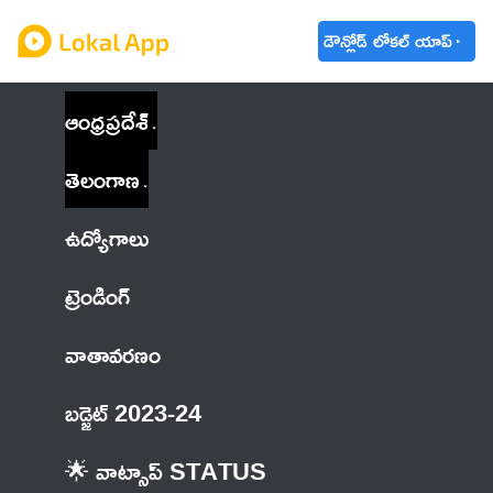
డౌన్లోడ్ లోకల్ యాప్
ఆంధ్రప్రదేశ్
తెలంగాణ
ఉద్యోగాలు
ట్రెండింగ్
వాతావరణం
బడ్జెట్ 2023-24
🌟 వాట్సాప్ STATUS