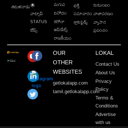
మగువ
కుటుంబం
🌟
భక్తి
తమిళనాడు
వినోదం
వాట్సాప్
సమాచారం
వాతావరణం
STATUS
కరోనా
క్లాసిఫైడ్స్
వ్యాపార
అప్‌డేట్స్
టిప్స్
ప్రపంచం
రాజకీయం
OUR
LOKAL
OTHER
Contact Us
WEBSITES
About Us
Privacy
getlokalapp.com
Policy
tamil.getlokalapp.com
Terms &
Conditions
Advertise
with us