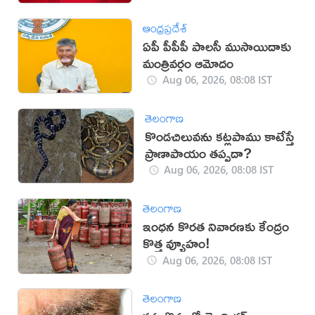
ఆంధ్రప్రదేశ్
ఏపీ పీపీపీ పాలసీ ముసాయిదాకు
మంత్రివర్గం ఆమోదం
Aug 06, 2026, 08:08 IST
తెలంగాణ
కొండచిలువను కట్లపాము కాటేస్తే
ప్రాణాపాయం తప్పదా?
Aug 06, 2026, 08:08 IST
తెలంగాణ
ఇంధన కొరత నివారణకు కేంద్రం
కొత్త వ్యూహం!
Aug 06, 2026, 08:08 IST
తెలంగాణ