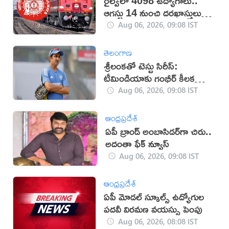
రైల్వేలో 4098 ఉద్యోగాలు..
ఆగస్టు 14 నుంచి దరఖాస్తులు
స్టార్ట్
Aug 06, 2026, 09:08 IST
తెలంగాణ
శ్రీలంకతో టెస్టు సిరీస్:
టీమిండియాకు గంభీర్ కీలక
సూచనలు
Aug 06, 2026, 09:08 IST
ఆంధ్రప్రదేశ్
ఏపీ బ్రాండ్‌ అంబాసిడర్‌గా చిరు..
అదంతా ఫేక్‌ న్యూస్‌
Aug 06, 2026, 09:08 IST
ఆంధ్రప్రదేశ్
ఏపీ మోడల్ స్కూల్స్ ఉద్యోగుల
పదవీ విరమణ వయస్సు పెంపు
Aug 06, 2026, 08:08 IST