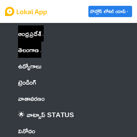
డౌన్లోడ్ లోకల్ యాప్
ఆంధ్రప్రదేశ్
తెలంగాణ
ఉద్యోగాలు
ట్రెండింగ్
వాతావరణం
🌟 వాట్సాప్ STATUS
వినోదం