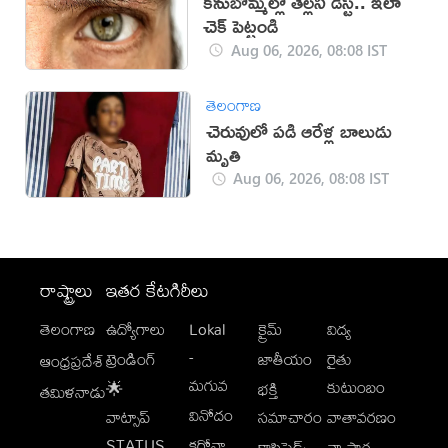
కనుబొమ్మల్లో తెల్లని డస్ట్.. ఇలా
చెక్ పెట్టండి
Aug 06, 2026, 08:08 IST
తెలంగాణ
చెరువులో పడి ఆరేళ్ల బాలుడు
మృతి
Aug 06, 2026, 08:08 IST
రాష్ట్రాలు
ఇతర కేటగిరీలు
తెలంగాణ
ఉద్యోగాలు
Lokal
క్రైమ్
విద్య
-
ట్రెండింగ్
జాతీయం
రైతు
ఆంధ్రప్రదేశ్
మగువ
కుటుంబం
🌟
భక్తి
తమిళనాడు
వినోదం
వాట్సాప్
సమాచారం
వాతావరణం
STATUS
కరోనా
క్లాసిఫైడ్స్
వ్యాపార