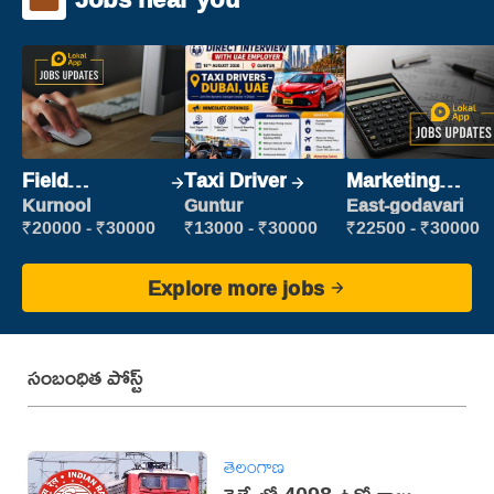
Field
Taxi Driver
Marketing
Marketing
Executive
Kurnool
Guntur
East-godavari
Executive
₹20000 - ₹30000
₹13000 - ₹30000
₹22500 - ₹30000
Explore more jobs
సంబంధిత పోస్ట్
తెలంగాణ