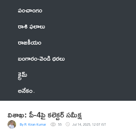
పంచాంగం
రాశి ఫలాలు
రాజకీయం
బంగారం-వెండి ధరలు
క్రైమ్
అనేకం
విశాఖ: పీ-4పై కలెక్టర్‌ సమీక్ష
By R. Kiran Kumar
55
Jul 14, 2025, 12:07 IST