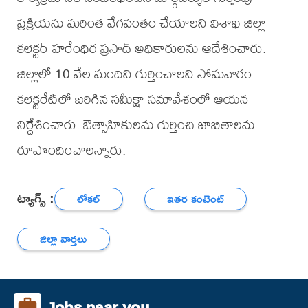
ప్రక్రియను మరింత వేగవంతం చేయాలని విశాఖ జిల్లా
కలెక్టర్ హరేంధిర ప్రసాద్ అధికారులను ఆదేశించారు.
జిల్లాలో 10 వేల మందిని గుర్తించాలని సోమవారం
కలెక్టరేట్‌లో జరిగిన సమీక్షా సమావేశంలో ఆయన
నిర్దేశించారు. ఔత్సాహికులను గుర్తించి జాబితాలను
రూపొందించాలన్నారు.
ట్యాగ్స్ :
లోకల్
ఇతర కంటెంట్
జిల్లా వార్తలు
Jobs near you